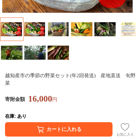
越知産市の季節の野菜セット(年2回発送) 産地直送 旬野
菜
16,000
寄附金額
円
在庫: あり
お気に入り