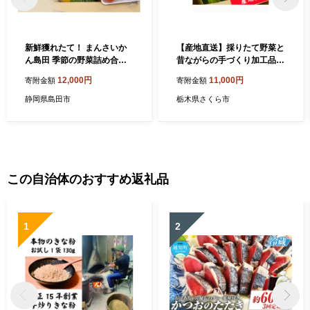
新鮮獲れたて！ まんさいか
【産地直送】採りたて野菜と
ん島田 季節の野菜詰め合わ
昔ながらの手づくり加工品セ
せ セット 野菜セット 旬の
ット≪旬の野菜 詰め合わせ
12,000円
11,000円
寄附金額
寄附金額
野菜 旬 野菜詰め合わせ 野菜
野菜セット 栃木県産 国産≫
詰め合わせセット 産地直送
静岡県島田市
栃木県さくら市
静岡 島田市
この自治体のおすすめ返礼品
1
2