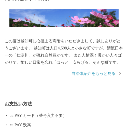
この度は越知町に心温まる寄附をいただきまして、誠にありがと
うございます。 越知町は人口4,598人と小さな町ですが、清流日本
一の「仁淀川」が流れ自然豊かです。 また人情深く暖かい人々ば
かりで、忙しい日常を忘れ「ほっと」安らげる、そんな町です。
越知町の生産者様や事業者様が心を込めて作りました返礼品をぜ
自治体紹介をもっと見る
ひお楽しみください。 これからもどうぞ「越知町」をよろしくお
願いいたします。 〒781-1301 高知県高岡郡越知町越知甲1970 TE
L:0889-26-1164 FAX:0889-26-0600 MAIL:furusato@town.ochi.lg.jp 越
知町（おちちょう）役場 企画課 ふるさと納税係
お支払い方法
au PAY カード（番号入力不要）
au PAY 残高