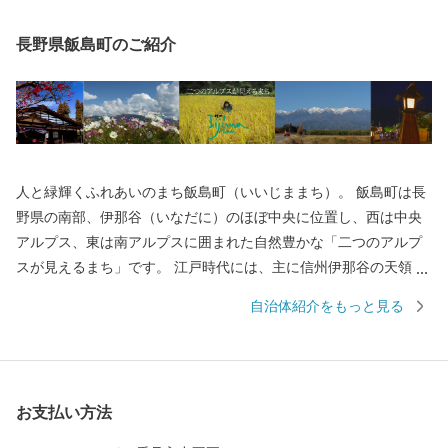
長野県飯島町のご紹介
人と緑輝くふれあいのまち飯島町（いいじままち）。 飯島町は長
野県の南部、伊那谷（いなだに）のほぼ中央に位置し、西は中央
アルプス、東は南アルプスに囲まれた自然豊かな「二つのアルプ
スが見えるまち」です。 江戸時代には、主に信州伊那谷の天領を
治めた飯島陣屋が置かれ、続く明治時代には信州で初の県となる
自治体紹介をもっと見る
伊那県庁に引き継がれるなど、長年にわたり政治の中心として栄
えてきた歴史深い町でもあります。 豊かな自然と中央アルプスで
磨かれた水の恩恵を受けた当町は、「飯の島」の名前のとおり古
くからの米どころであるほか、そばや果樹、花き産業など様々な
お支払い方法
農産物の産地です。