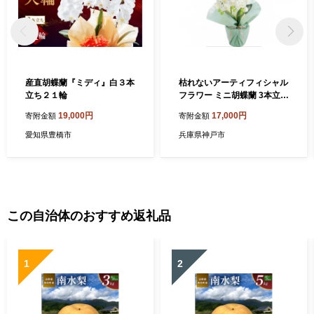
産直胡蝶蘭『ミディ』白３本
枯れないアーティフィシャル
立ち２１輪
フラワー ミニ胡蝶蘭 3本立ち
ホワイト SC触媒加工済
19,000円
17,000円
寄附金額
寄附金額
愛知県豊橋市
兵庫県神戸市
この自治体のおすすめ返礼品
1
2