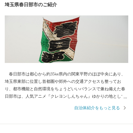
埼玉県春日部市のご紹介
春日部市は都心から約35㎞県内の関東平野のほぼ中央にあり、
埼玉県東部に位置し首都圏や郊外への交通アクセスも整ってお
り、都市機能と自然環境をちょうどいいバランスで兼ね備えた春
日部市は、人気アニメ『クレヨンしんちゃん』ゆかりの地として
も全国的に有名です。 古くは日光街道の宿場として栄えた歴史
自治体紹介をもっと見る
を持ち、江戸の伝統を受け継ぐ桐たんすや桐箱、江戸情緒豊かな
押絵羽子板、麦わら帽子などが全国に誇る特産品となっていま
す。 また、自然豊かな江戸川や大落古利根川、神明貝塚などの