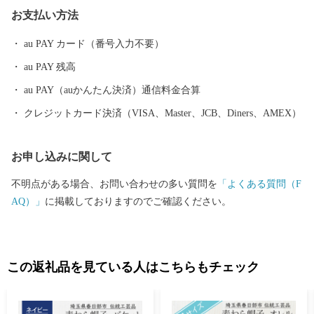
文化遺産、豊かな農村景観と農産物、地下神殿と称される首都圏
お支払い方法
外郭放水路、総延長約１㎞の藤棚に彩られたふじ通りで行われる
「春日部藤まつり」や、100畳敷の大凧が江戸川の大空を勇壮に舞
au PAY カード（番号入力不要）
う「大凧あげ祭り」に代表される多種多彩なイベントなど、豊富
au PAY 残高
な観光資源を有し、四季を通じてまちに賑わいと活気を呼び込ん
でいます。 魅力いっぱいの春日部市へ、ぜひ一度お越しくださ
au PAY（auかんたん決済）通信料金合算
い。
クレジットカード決済（VISA、Master、JCB、Diners、AMEX）
お申し込みに関して
不明点がある場合、お問い合わせの多い質問を
「よくある質問（F
AQ）」
に掲載しておりますのでご確認ください。
この返礼品を見ている人はこちらもチェック