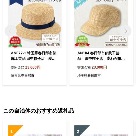
AN077-1 埼玉県春日部市伝
AN104 春日部市伝統工芸
統工芸品 田中帽子店 麦わ
品 田中帽子店 麦わら帽
ら帽子 バケット（ネイビー
子 キャップ オレル 頭囲
23,000円
23,000円
寄附金額
寄附金額
リボン）頭囲57cm(UK-H12
57.5cm (UK-H151-NA-M)
0-NV)
埼玉県春日部市
埼玉県春日部市
この自治体のおすすめ返礼品
1
2