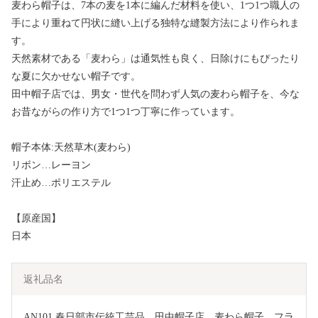
麦わら帽子は、7本の麦を1本に編んだ材料を使い、1つ1つ職人の
手により重ねて円状に縫い上げる独特な縫製方法により作られま
す。
天然素材である「麦わら」は通気性も良く、日除けにもぴったり
な夏に欠かせない帽子です。
田中帽子店では、男女・世代を問わず人気の麦わら帽子を、今な
お昔ながらの作り方で1つ1つ丁寧に作っています。
帽子本体:天然草木(麦わら)
リボン…レーヨン
汗止め…ポリエステル
【原産国】
日本
返礼品名
AN101 春日部市伝統工芸品　田中帽子店　麦わら帽子　フラ