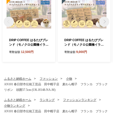
DRIP COFFEE はるたびブレ
DRIP COFFEE はるたびブレ
ンド（モノクロ公園橋イラス
ンド（モノクロ公園橋イラス
ト） 5パック＋（カラー桜・
ト） 5パック【埼玉県 春日部
12,500円
9,000円
寄附金額
寄附金額
公園橋・藤イラスト）3パッ
市 自家焙煎 ドリップバッグ
ク【埼玉県 春日部市 自家焙
スペシャルティコーヒー 深
煎 ドリップバッグ スペシャ
煎り カフェオレ おうち時間
ルティコーヒー 飲み比べ 浅
手土産 ギフト 贈り物】（DL
煎り 深煎り おうちカフェ ギ
002）
フト 贈り物】（DL003）
ふるさと納税ホーム
ファッション
小物
AN101 春日部市伝統工芸品 田中帽子店 麦わら帽子 フランカ ブラック
リボン 頭囲57.5cm (UK-H148-NA-M)
ふるさと納税ホーム
ランキング
ファッションランキング
小物ランキング
AN101 春日部市伝統工芸品 田中帽子店 麦わら帽子 フランカ ブラック