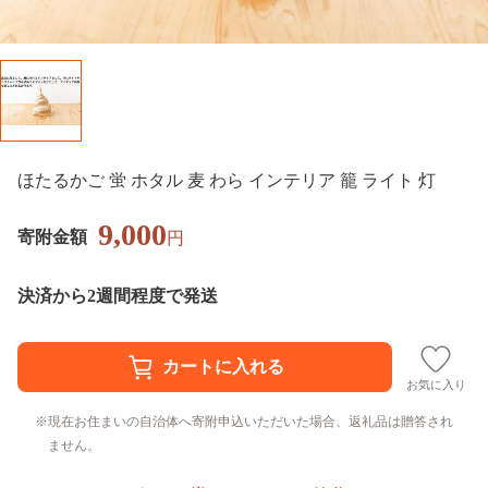
ほたるかご 蛍 ホタル 麦 わら インテリア 籠 ライト 灯
9,000
寄附金額
円
決済から2週間程度で発送
お気に入り
現在お住まいの自治体へ寄附申込いただいた場合、返礼品は贈答され
ません。