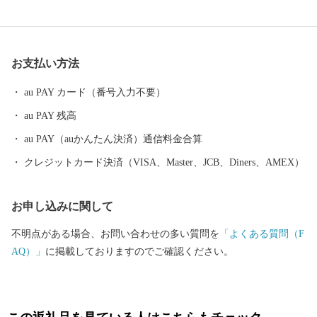
の演劇が１年中行われていたり、地域では秋祭り行事などの無形
民俗文化財が、住民の手で現在も数多く保存されているなど、芸
術・文化・歴史が息づくアートのまちとしても近年注目されてお
お支払い方法
ります。
au PAY カード（番号入力不要）
au PAY 残高
au PAY（auかんたん決済）通信料金合算
クレジットカード決済（VISA、Master、JCB、Diners、AMEX）
お申し込みに関して
不明点がある場合、お問い合わせの多い質問を
「よくある質問（F
AQ）」
に掲載しておりますのでご確認ください。