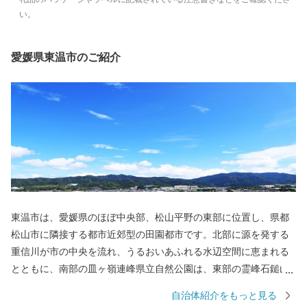
い。
愛媛県東温市のご紹介
東温市は、愛媛県のほぼ中央部、松山平野の東部に位置し、県都
松山市に隣接する都市近郊型の田園都市です。北部に源を発する
重信川が市の中央を流れ、うるおいあふれる水辺空間に恵まれる
とともに、南部の皿ヶ嶺連峰県立自然公園は、東部の霊峰石鎚山
系と連なり、棚田や渓谷を有する里山が自然美を形成していま
自治体紹介をもっと見る
す。また、常設のミュージカル劇場ではプロのミュージカル俳優