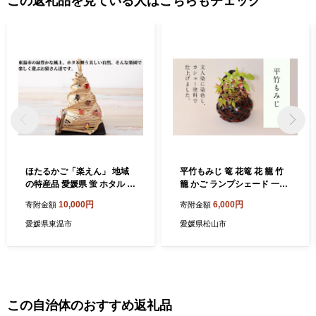
この返礼品を見ている人はこちらもチェック
ほたるかご「楽えん」 地域
平竹もみじ 篭 花篭 花 籠 竹
の特産品 愛媛県 蛍 ホタル 麦
籠 かご ランプシェード 一輪
わら インテリア 籠 ライト 灯
挿し インテリア 可愛い 愛媛
10,000円
6,000円
寄附金額
寄附金額
県 松山市
愛媛県東温市
愛媛県松山市
この自治体のおすすめ返礼品