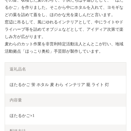
その昔、収穫した麦のわらで、子供たちは手遊びとして、「ほた
るかご」を作りました。そこから中にホタルを入れて、ヨモギな
どの葉を詰めて蓋をし、ほのかな光を楽しんだと言います。
窓辺に吊るして、風にゆれるインテリアとして、中にライトやド
ライハーブ等を詰めてオブジェなどとして、アイディア次第で楽
しみ方が広がります。
麦わらのカット作業を非営利特定活動法人とんとこが行い、地域
活動拠点「ほっこり奥松」手芸部が製作しています。
返礼品名
ほたるかご 蛍 ホタル 麦 わら インテリア 籠 ライト 灯 
内容量
ほたるかご×1