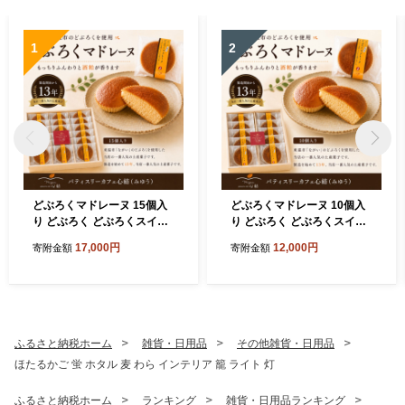
1
2
どぶろくマドレーヌ 15個入
どぶろくマドレーヌ 10個入
り どぶろく どぶろくスイー
り どぶろく どぶろくスイー
ツ マドレーヌ 焼き菓子 洋菓
ツ マドレーヌ 焼き菓子 洋菓
17,000円
12,000円
寄附金額
寄附金額
子 個包装 おやつ ギフト 手土
子 個包装 おやつ ギフト 手土
産 愛媛県 東温市 ふるさと納
産 愛媛県 東温市 ふるさと納
税 ご当地スイーツ 酒粕スイ
税 ご当地スイーツ 酒粕スイ
ーツ 発酵食品
ーツ 発酵食品
ふるさと納税ホーム
雑貨・日用品
その他雑貨・日用品
ほたるかご 蛍 ホタル 麦 わら インテリア 籠 ライト 灯
ふるさと納税ホーム
ランキング
雑貨・日用品ランキング