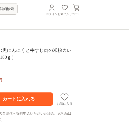
詳細検索
ログイン
お気に入り
カート
方
の黒にんにくと牛すじ肉の米粉カレ
 180ｇ）
円
お気に入り
の自治体へ寄附申込いただいた場合、返礼品は
ん。