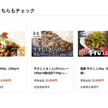
こちらもチェック
00g（180g×5
牛すじときくらげのカレー
国産 牛すじ 1.5kg（5
180g×4袋(合計720g) レト
袋）
ルト カレー 簡単調理
14,000円
10,000円
10,000円
寄附金額
寄附金額
幌市
佐賀県唐津市
兵庫県兵庫県庁