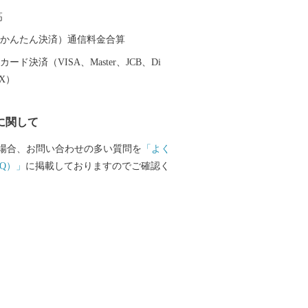
したご寄附は、まちづくりのための様々
高
させていただいています。
（auかんたん決済）通信料金合算
ード決済（VISA、Master、JCB、Di
EX）
に関して
場合、お問い合わせの多い質問を
「よく
Q）」
に掲載しておりますのでご確認く