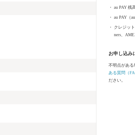
税で頂戴しま
au PAY 残
な事業に活用
au PAY
クレジットカ
ners、AM
お申し込み
不明点がある
ある質問（FA
ださい。