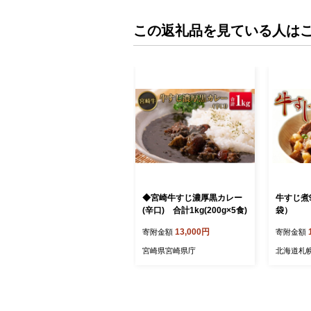
この返礼品を見ている人は
◆宮崎牛すじ濃厚黒カレー
牛すじ煮9
(辛口) 合計1kg(200g×5食)
袋）
13,000円
寄附金額
寄附金額
宮崎県宮崎県庁
北海道札