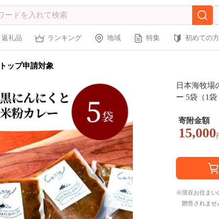
返礼品
ランキング
地域
特集
初めての
トップ申請対象
日本海牧場
ー 5袋（1袋
寄附金額
15,000
現在お住まい
贈答されませ