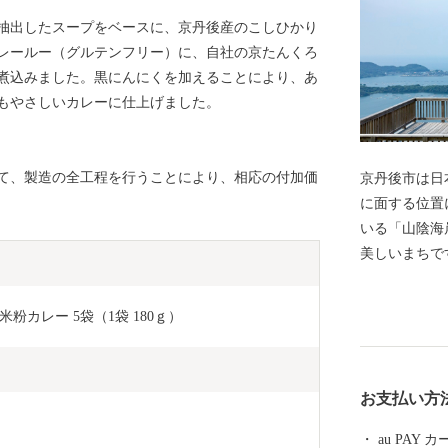
抽出したスープをベースに、京丹後産のこしひかり
レールー（グルテンフリー）に、自社の京たんくろ
煮込みました。黒にんにくを加えることにより、あ
もやさしいカレーに仕上げました。
て、製造の全工程を行うことにより、相応の付加価
京丹後市は日
に面する位置
いる「山陰海
美しいまちで
ちりめん」発
一を誇ります。 京丹後市ではふるさと納税制
カレー 5袋（1袋 180ｇ）
して、多くの
後"をもっと
附いただいた
お支払い方
産品をお贈り
統に触れてい
au PAY