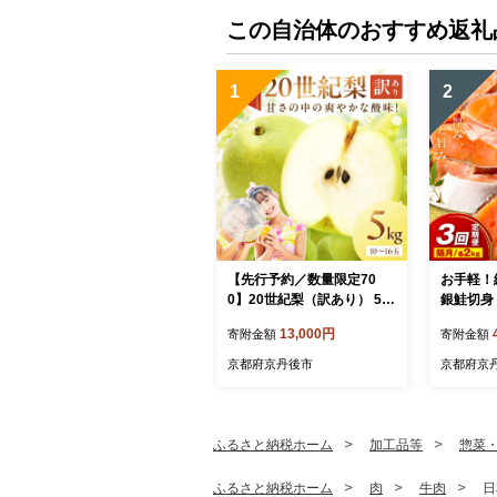
この自治体のおすすめ返礼
1
2
【先行予約／数量限定70
お手軽！
0】20世紀梨（訳あり） 5k
銀鮭切身
g（10～16玉）（2026年8
凍結 
13,000円
寄附金額
寄附金額
月下旬～発送）
定期便 
納税 鮭 
京都府京丹後市
京都府京
定期便 
税 シャケ
ふるさと納税ホーム
加工品等
惣菜
ふるさと納税ホーム
肉
牛肉
日