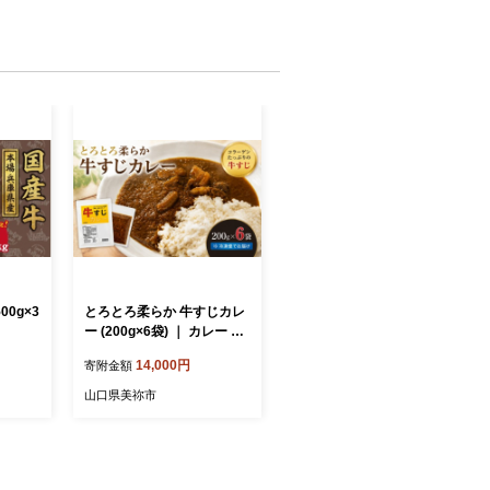
00g×3
とろとろ柔らか 牛すじカレ
ー (200g×6袋) ｜ カレー 牛
すじ 柔らか やわらか コラ
14,000円
寄附金額
ーゲン 牛肉 肉 にく 山口県
美祢市 美祢 1200g
山口県美祢市