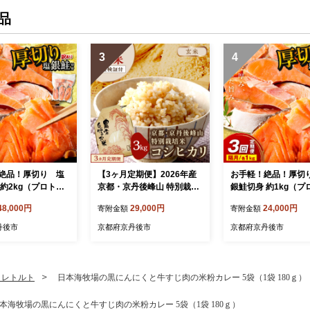
品
3
4
絶品！厚切り 塩
【3ヶ月定期便】2026年産
お手軽！絶品！厚切
 約2kg（プロトン
京都・京丹後峰山 特別栽培
銀鮭切身 約1kg（プ
訳あり 不揃い）
米コシヒカリ 3kg 【玄米】
凍結 訳あり 不
48,000円
29,000円
24,000円
寄附金額
寄附金額
隔月×3回 ふるさと
1等米 検査済証付 ふるさ
定期便 隔月×3回 
しゃけ 銀鮭 切り身
と納税 米 玄米 定期便 京都
納税 鮭 しゃけ 銀鮭
丹後市
京都府京丹後市
京都府京丹後市
サーモン ふるさと納
コシヒカリ 特別栽培 ふるさ
定期便 サーモン ふ
と納税 玄米 定期便
税 シャケ
・レトルト
日本海牧場の黒にんにくと牛すじ肉の米粉カレー 5袋（1袋 180ｇ）
本海牧場の黒にんにくと牛すじ肉の米粉カレー 5袋（1袋 180ｇ）