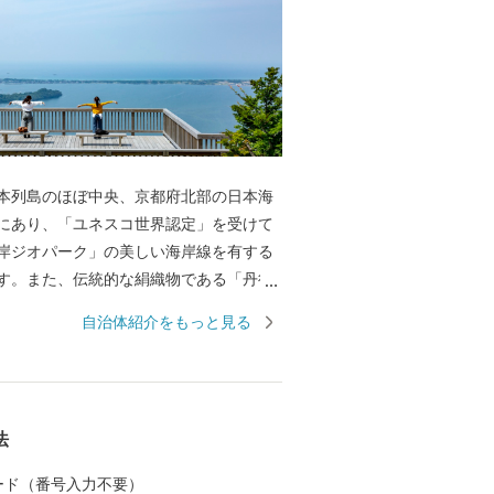
本列島のほぼ中央、京都府北部の日本海
にあり、「ユネスコ世界認定」を受けて
岸ジオパーク」の美しい海岸線を有する
す。また、伝統的な絹織物である「丹後
祥の地でもあり、絹織物の生産量は日本
自治体紹介をもっと見る
度を活用
方に応援していただき、"ふるさと京丹
もっと元気にしたいと思っています。 寄
方に対しましては、京丹後市自慢の地場
法
しますので、ぜひ京丹後の旬の食材、伝
ただければ幸いです。 また、ふるさと納
 カード（番号入力不要）