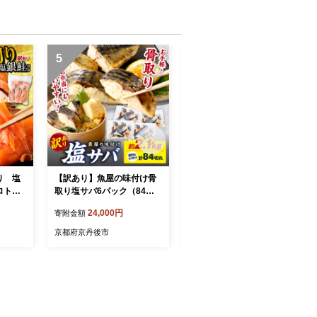
5
6
り 塩
【訳あり】魚屋の味付け骨
直売所直送 「京都・京丹後
ロトン
取り塩サバ6パック（84切
産 季節の野菜」お任せ詰め
揃い）
れ/約2.1kg） 訳あり 魚 加工
合わせBOX（5品） 春夏秋
24,000円
20,000円
寄附金額
寄附金額
ふるさと
品 有塩 塩さば 骨取り 冷凍
冬定期便4回 コシヒカリ精
 切り身
お弁当 簡単 ごはん 朝食 昼
米 京野菜 季節 新鮮 ふるさ
京都府京丹後市
京都府京丹後市
るさと納
食 夕食 一人暮らし 惣菜 お
と納税 野菜
そうざい おかず 鯖 骨取り
鯖 海鮮