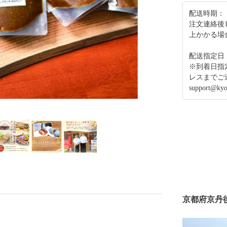
配送時期：
注文連絡後
上かかる場
配送指定日
※到着日指
レスまでご
support@kyot
京都府京丹