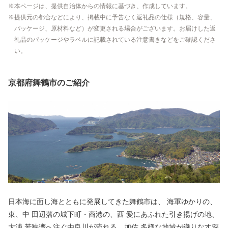
本ページは、提供自治体からの情報に基づき、作成しています。
提供元の都合などにより、掲載中に予告なく返礼品の仕様（規格、容量、
パッケージ、原材料など）が変更される場合がございます。お届けした返
礼品のパッケージやラベルに記載されている注意書きなどをご確認くださ
い。
京都府舞鶴市のご紹介
日本海に面し海とともに発展してきた舞鶴市は、 海軍ゆかりの、
東、中 田辺藩の城下町・商港の、西 愛にあふれた引き揚げの地、
大浦 若狭湾へ注ぐ由良川が流れる、加佐 多様な地域が織りなす深