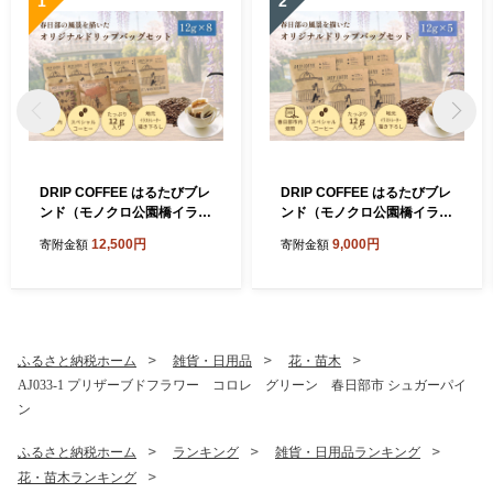
1
2
DRIP COFFEE はるたびブレ
DRIP COFFEE はるたびブレ
ンド（モノクロ公園橋イラス
ンド（モノクロ公園橋イラス
ト） 5パック＋（カラー桜・
ト） 5パック【埼玉県 春日部
12,500円
9,000円
寄附金額
寄附金額
公園橋・藤イラスト）3パッ
市 自家焙煎 ドリップバッグ
ク【埼玉県 春日部市 自家焙
スペシャルティコーヒー 深
煎 ドリップバッグ スペシャ
煎り カフェオレ おうち時間
ルティコーヒー 飲み比べ 浅
手土産 ギフト 贈り物】（DL
煎り 深煎り おうちカフェ ギ
002）
フト 贈り物】（DL003）
ふるさと納税ホーム
雑貨・日用品
花・苗木
AJ033-1 プリザーブドフラワー コロレ グリーン 春日部市 シュガーパイ
ン
ふるさと納税ホーム
ランキング
雑貨・日用品ランキング
花・苗木ランキング