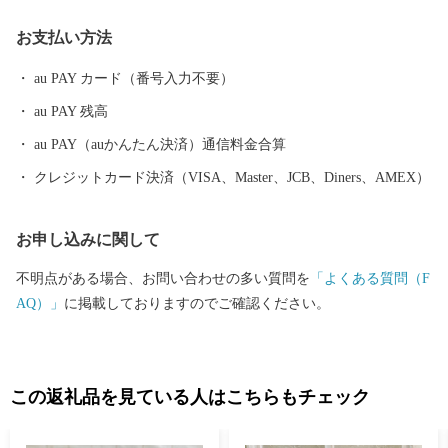
文化遺産、豊かな農村景観と農産物、地下神殿と称される首都圏
お支払い方法
外郭放水路、総延長約１㎞の藤棚に彩られたふじ通りで行われる
「春日部藤まつり」や、100畳敷の大凧が江戸川の大空を勇壮に舞
au PAY カード（番号入力不要）
う「大凧あげ祭り」に代表される多種多彩なイベントなど、豊富
au PAY 残高
な観光資源を有し、四季を通じてまちに賑わいと活気を呼び込ん
でいます。 魅力いっぱいの春日部市へ、ぜひ一度お越しくださ
au PAY（auかんたん決済）通信料金合算
い。
クレジットカード決済（VISA、Master、JCB、Diners、AMEX）
お申し込みに関して
不明点がある場合、お問い合わせの多い質問を
「よくある質問（F
AQ）」
に掲載しておりますのでご確認ください。
この返礼品を見ている人はこちらもチェック