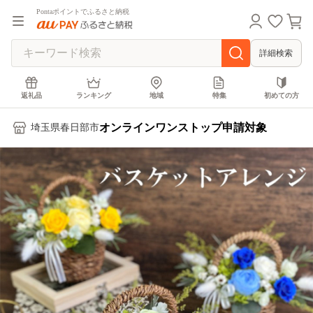
Pontaポイントでふるさと納税
詳細検索
返礼品
ランキング
地域
特集
初めての方
オンラインワンストップ申請対象
埼玉県春日部市