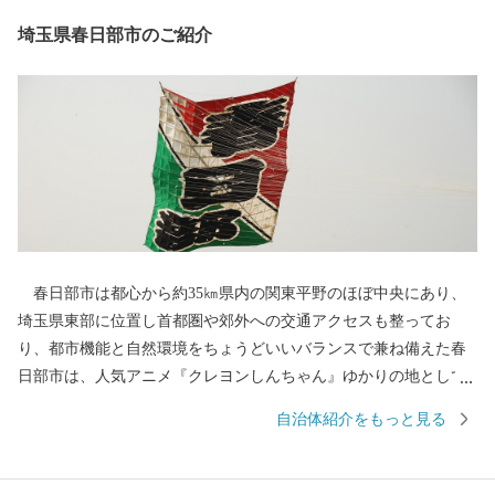
埼玉県春日部市のご紹介
春日部市は都心から約35㎞県内の関東平野のほぼ中央にあり、
埼玉県東部に位置し首都圏や郊外への交通アクセスも整ってお
り、都市機能と自然環境をちょうどいいバランスで兼ね備えた春
日部市は、人気アニメ『クレヨンしんちゃん』ゆかりの地として
も全国的に有名です。 古くは日光街道の宿場として栄えた歴史
自治体紹介をもっと見る
を持ち、江戸の伝統を受け継ぐ桐たんすや桐箱、江戸情緒豊かな
押絵羽子板、麦わら帽子などが全国に誇る特産品となっていま
す。 また、自然豊かな江戸川や大落古利根川、神明貝塚などの