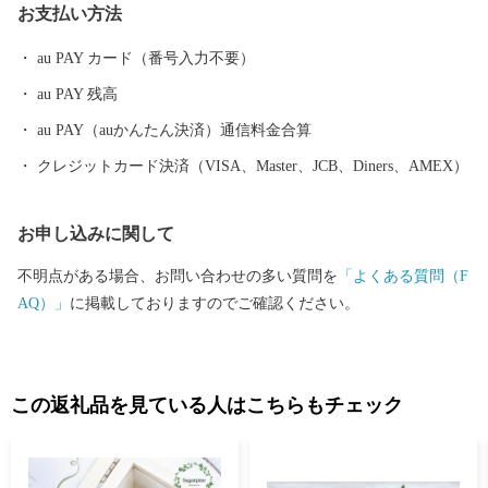
お支払い方法
外郭放水路、総延長約１㎞の藤棚に彩られたふじ通りで行われる
「春日部藤まつり」や、100畳敷の大凧が江戸川の大空を勇壮に舞
au PAY カード（番号入力不要）
う「大凧あげ祭り」に代表される多種多彩なイベントなど、豊富
au PAY 残高
な観光資源を有し、四季を通じてまちに賑わいと活気を呼び込ん
でいます。 魅力いっぱいの春日部市へ、ぜひ一度お越しくださ
au PAY（auかんたん決済）通信料金合算
い。
クレジットカード決済（VISA、Master、JCB、Diners、AMEX）
お申し込みに関して
不明点がある場合、お問い合わせの多い質問を
「よくある質問（F
AQ）」
に掲載しておりますのでご確認ください。
この返礼品を見ている人はこちらもチェック