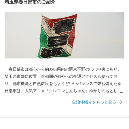
埼玉県春日部市のご紹介
春日部市は都心から約35㎞県内の関東平野のほぼ中央にあり、
埼玉県東部に位置し首都圏や郊外への交通アクセスも整ってお
り、都市機能と自然環境をちょうどいいバランスで兼ね備えた春
日部市は、人気アニメ『クレヨンしんちゃん』ゆかりの地として
も全国的に有名です。 古くは日光街道の宿場として栄えた歴史
自治体紹介をもっと見る
を持ち、江戸の伝統を受け継ぐ桐たんすや桐箱、江戸情緒豊かな
押絵羽子板、麦わら帽子などが全国に誇る特産品となっていま
す。 また、自然豊かな江戸川や大落古利根川、神明貝塚などの
文化遺産、豊かな農村景観と農産物、地下神殿と称される首都圏