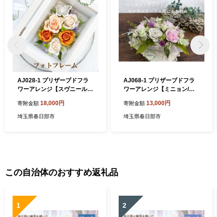
AJ028-1 プリザーブドフラ
AJ068-1 プリザーブドフラ
ワーアレンジ【スヴニール/
ワーアレンジ【ミニョン/ピ
オレンジ】春日部市 シュガ
ンク】春日部市 シュガーパ
18,000円
13,000円
寄附金額
寄附金額
ーパイン
イン
埼玉県春日部市
埼玉県春日部市
この自治体のおすすめ返礼品
1
2