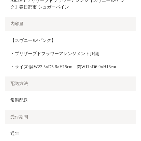
AJ029-1 プリザーブドフラワーアレンジ【スヴニール/ピン
ク】春日部市 シュガーパイン
内容量
【スヴニール/ピンク】
・プリザーブドフラワーアレンジメント[1個] 
・サイズ:開W22.5×D5.6×H15cm　閉W11×D6.9×H15cm
配送方法
常温配送
受付期間
通年