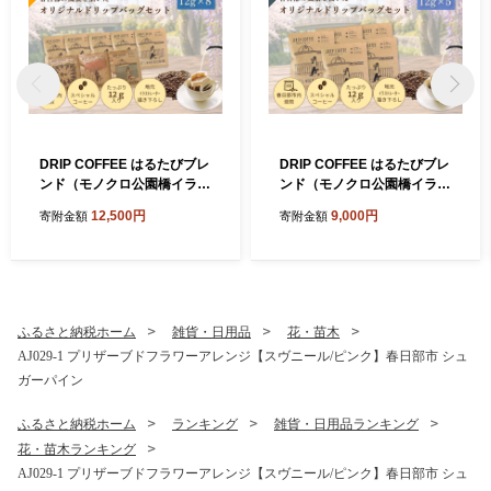
DRIP COFFEE はるたびブレ
DRIP COFFEE はるたびブレ
ンド（モノクロ公園橋イラス
ンド（モノクロ公園橋イラス
ト） 5パック＋（カラー桜・
ト） 5パック【埼玉県 春日部
12,500円
9,000円
寄附金額
寄附金額
公園橋・藤イラスト）3パッ
市 自家焙煎 ドリップバッグ
ク【埼玉県 春日部市 自家焙
スペシャルティコーヒー 深
煎 ドリップバッグ スペシャ
煎り カフェオレ おうち時間
ルティコーヒー 飲み比べ 浅
手土産 ギフト 贈り物】（DL
煎り 深煎り おうちカフェ ギ
002）
フト 贈り物】（DL003）
ふるさと納税ホーム
雑貨・日用品
花・苗木
AJ029-1 プリザーブドフラワーアレンジ【スヴニール/ピンク】春日部市 シュ
ガーパイン
ふるさと納税ホーム
ランキング
雑貨・日用品ランキング
花・苗木ランキング
AJ029-1 プリザーブドフラワーアレンジ【スヴニール/ピンク】春日部市 シュ