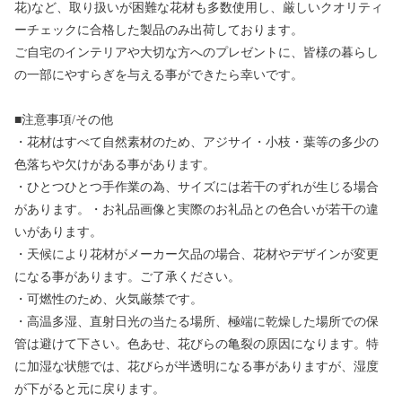
花)など、取り扱いが困難な花材も多数使用し、厳しいクオリティ
ーチェックに合格した製品のみ出荷しております。
ご自宅のインテリアや大切な方へのプレゼントに、皆様の暮らし
の一部にやすらぎを与える事ができたら幸いです。
■注意事項/その他
・花材はすべて自然素材のため、アジサイ・小枝・葉等の多少の
色落ちや欠けがある事があります。
・ひとつひとつ手作業の為、サイズには若干のずれが生じる場合
があります。・お礼品画像と実際のお礼品との色合いが若干の違
いがあります。
・天候により花材がメーカー欠品の場合、花材やデザインが変更
になる事があります。ご了承ください。
・可燃性のため、火気厳禁です。
・高温多湿、直射日光の当たる場所、極端に乾燥した場所での保
管は避けて下さい。色あせ、花びらの亀裂の原因になります。特
に加湿な状態では、花びらが半透明になる事がありますが、湿度
が下がると元に戻ります。