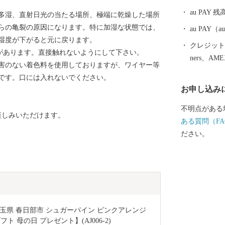
路、総延長約
au PAY 残
多湿、直射日光の当たる場所、極端に乾燥した場所
る「春日部藤
らの亀裂の原因になります。特に加湿な状態では、
空を勇壮に舞
au PAY
湿度が下がると元に戻ります。
彩なイベント
クレジットカ
合があります。直接触れないようにして下さい。
じてまちに賑
ners、AM
害のない着色料を使用しておりますが、ワイヤー等
いっぱいの春
です。口には入れないでください。
お申し込み
不明点がある
楽しみいただけます。
ある質問（FA
ださい。
県 春日部市 シュガーパイン ピンクアレンジ 
ト 母の日 プレゼント】(AJ006-2)