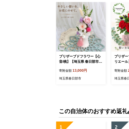
プリザーブドフラワー【心
プリザー
音/桃】【埼玉県 春日部市
リエール
シュガーパイン ローズアレ
市 シュ
13,000円
寄附金額
寄附金額
ンジ ピンク 花ギフト イン
ズ 赤バ
テリア】(AJ013-1)
エレガン
埼玉県春日部市
埼玉県春
日 記念日
010-2)
この自治体のおすすめ返礼
1
2