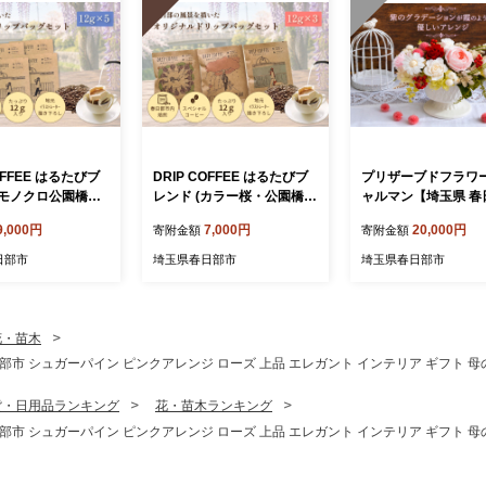
OFFEE はるたびブ
DRIP COFFEE はるたびブ
プリザーブドフラワ
モノクロ公園橋イ
レンド (カラー桜・公園橋・
ャルマン【埼玉県 春
 5パック【埼玉県
藤イラスト)3パック【埼玉
ピンク系 可愛い イ
9,000円
7,000円
20,000円
寄附金額
寄附金額
 自家焙煎 ドリップ
県 春日部市 自家焙煎 ドリ
雑貨 女性向け ギフト
スペシャルティコー
ップバッグ スペシャルティ
い 華やか】（AJ282
日部市
埼玉県春日部市
埼玉県春日部市
り カフェオレ お
コーヒー 飲み比べ 浅煎り
手土産 ギフト 贈
深煎り おうちカフェ 手土産
L002）
ギフト】（DL001）
花・苗木
シュガーパイン ピンクアレンジ ローズ 上品 エレガント インテリア ギフト 母の日 
貨・日用品ランキング
花・苗木ランキング
シュガーパイン ピンクアレンジ ローズ 上品 エレガント インテリア ギフト 母の日 