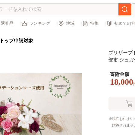
返礼品
ランキング
地域
特集
初めての
トップ申請対象
プリザーブ
部市 シュガ
品 エレガン
ント】(AJ006
寄附金額
18,000
現在お住まい
贈答されませ