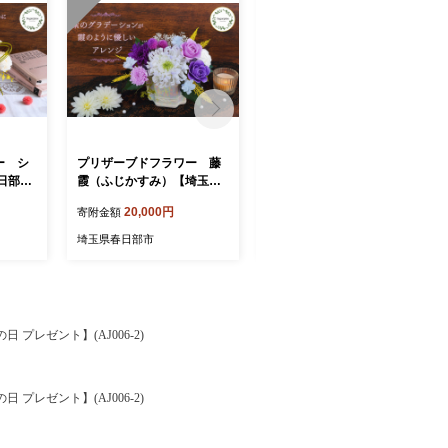
ー シ
プリザーブドフラワー 藤
プリザーブドフラワー エ
日部市
霞（ふじかすみ）【埼玉県
クラン【埼玉県 春日部市 豪
ンテリア
春日部市 和テイスト 紫色
華装飾 高級ギフト 記念日
20,000円
50,000円
寄附金額
寄附金額
 お祝
卓上インテリア 贈答 記念品
お祝い用 室内展示 華麗 上
）
落ち着き 手仕事】（AJ28
質】（AJ280）
埼玉県春日部市
埼玉県春日部市
1）
プレゼント】(AJ006-2)
プレゼント】(AJ006-2)