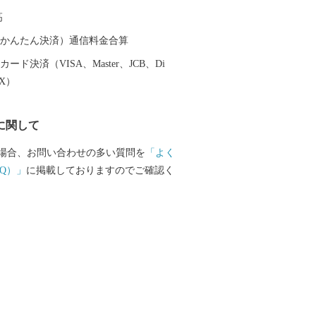
１㎞の藤棚に彩られたふじ通りで行われ
高
まつり」や、100畳敷の大凧が江戸川の大
う「大凧あげ祭り」に代表される多種多
（auかんたん決済）通信料金合算
など、豊富な観光資源を有し、四季を通
ード決済（VISA、Master、JCB、Di
わいと活気を呼び込んでいます。 魅力
EX）
日部市へ、ぜひ一度お越しください。
に関して
場合、お問い合わせの多い質問を
「よく
Q）」
に掲載しておりますのでご確認く