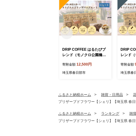
DRIP COFFEE はるたびブ
DRIP C
レンド（モノクロ公園橋イ
レンド（
ラスト） 5パック＋（カラ
ラスト）
12,500円
寄附金額
寄附金額
ー桜・公園橋・藤イラス
春日部市
ト）3パック【埼玉県 春日
バッグ 
埼玉県春日部市
埼玉県春
部市 自家焙煎 ドリップバッ
ヒー 深煎
グ スペシャルティコーヒー
うち時間 
飲み比べ 浅煎り 深煎り お
り物】（D
うちカフェ ギフト 贈り物】
ふるさと納税ホーム
雑貨・日用品
（DL003）
プリザーブドフラワー【シェリ】【埼玉県 春日部市 
ふるさと納税ホーム
ランキング
雑
プリザーブドフラワー【シェリ】【埼玉県 春日部市 