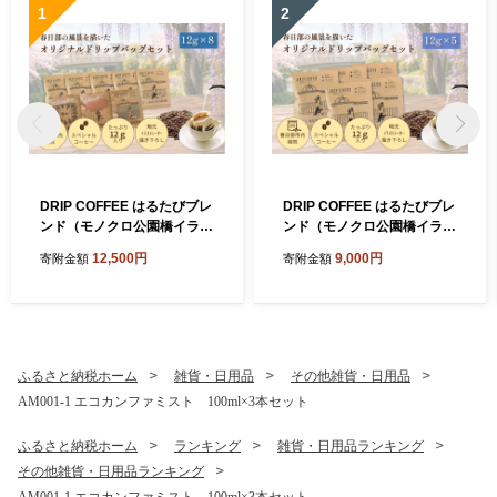
1
2
DRIP COFFEE はるたびブレ
DRIP COFFEE はるたびブレ
ンド（モノクロ公園橋イラス
ンド（モノクロ公園橋イラス
ト） 5パック＋（カラー桜・
ト） 5パック【埼玉県 春日部
12,500円
9,000円
寄附金額
寄附金額
公園橋・藤イラスト）3パッ
市 自家焙煎 ドリップバッグ
ク【埼玉県 春日部市 自家焙
スペシャルティコーヒー 深
煎 ドリップバッグ スペシャ
煎り カフェオレ おうち時間
ルティコーヒー 飲み比べ 浅
手土産 ギフト 贈り物】（DL
煎り 深煎り おうちカフェ ギ
002）
フト 贈り物】（DL003）
ふるさと納税ホーム
雑貨・日用品
その他雑貨・日用品
AM001-1 エコカンファミスト 100ml×3本セット
ふるさと納税ホーム
ランキング
雑貨・日用品ランキング
その他雑貨・日用品ランキング