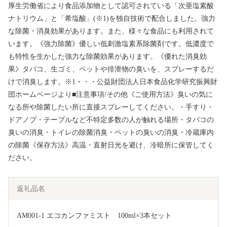
厚生労働省により食品添加物として認可されている「次亜塩素酸
ナトリウム」と「希塩酸」(※1)を独自技術で配合しました。強力
な除菌・消臭効果があります。また、様々な食品にも利用されて
います。《強力除菌》優しい低刺激塩素系除菌剤です。低濃度で
も特性を生かした強力な除菌効果があります。《優れた消臭効
果》タバコ、生ゴミ、ペットや排泄物の臭いを、スプレーするだ
けで消臭します。※1・・・公益財団法人日本食品化学研究振興財
団ホームページより■注意事項/その他《ご使用方法》臭いの気に
なる所や除菌したい所に直接スプレーしてください。・手すり・
ドアノブ・テーブルなど不特定多数の人が触れる場所・タバコの
臭いの消臭・トイレの除菌消臭・ペットの臭いの消臭・冷蔵庫内
の除菌《保存方法》高温・直射日光を避け、冷暗所に保管してく
ださい。
返礼品名
AM001-1 エコカンファミスト　100ml×3本セット