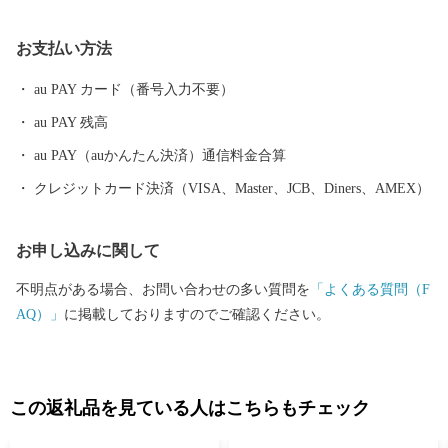
す。 また、自然豊かな江戸川や大落古利根川、神明貝塚などの
文化遺産、豊かな農村景観と農産物、地下神殿と称される首都圏
お支払い方法
外郭放水路、総延長約１㎞の藤棚に彩られたふじ通りで行われる
「春日部藤まつり」や、100畳敷の大凧が江戸川の大空を勇壮に舞
au PAY カード（番号入力不要）
う「大凧あげ祭り」に代表される多種多彩なイベントなど、豊富
au PAY 残高
な観光資源を有し、四季を通じてまちに賑わいと活気を呼び込ん
でいます。 魅力いっぱいの春日部市へ、ぜひ一度お越しくださ
au PAY（auかんたん決済）通信料金合算
い。
クレジットカード決済（VISA、Master、JCB、Diners、AMEX）
お申し込みに関して
不明点がある場合、お問い合わせの多い質問を
「よくある質問（F
AQ）」
に掲載しておりますのでご確認ください。
この返礼品を見ている人はこちらもチェック