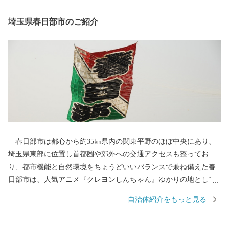
埼玉県春日部市のご紹介
春日部市は都心から約35㎞県内の関東平野のほぼ中央にあり、
埼玉県東部に位置し首都圏や郊外への交通アクセスも整ってお
り、都市機能と自然環境をちょうどいいバランスで兼ね備えた春
日部市は、人気アニメ『クレヨンしんちゃん』ゆかりの地として
も全国的に有名です。 古くは日光街道の宿場として栄えた歴史
自治体紹介をもっと見る
を持ち、江戸の伝統を受け継ぐ桐たんすや桐箱、江戸情緒豊かな
押絵羽子板、麦わら帽子などが全国に誇る特産品となっていま