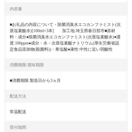
内容量
■お礼品の内容について・除菌消臭水エコカンファミスト(次
亜塩素酸水)[100ml×3本]　　加工地:埼玉県春日部市■原材
料・成分●除菌消臭水エコカンファミスト(次亜塩素酸水)●濃
度:100ppm●成分・水・次亜塩素酸ナトリウム(厚生労働省認
定食品添加物(殺菌料))・希塩酸●液性:中性に近い弱酸性
消費期限/賞味期限
■消費期限:製造日から3ヵ月
配送方法
常温配送
受付期間