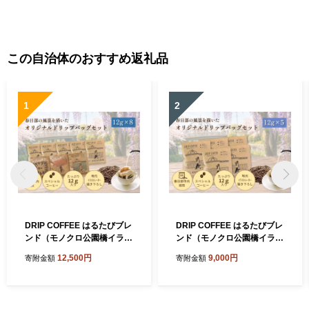
この自治体のおすすめ返礼品
1
2
DRIP COFFEE はるたびブレ
DRIP COFFEE はるたびブレ
ンド（モノクロ公園橋イラス
ンド（モノクロ公園橋イラス
ト） 5パック＋（カラー桜・
ト） 5パック【埼玉県 春日部
12,500円
9,000円
寄附金額
寄附金額
公園橋・藤イラスト）3パッ
市 自家焙煎 ドリップバッグ
ク【埼玉県 春日部市 自家焙
スペシャルティコーヒー 深
煎 ドリップバッグ スペシャ
煎り カフェオレ おうち時間
ルティコーヒー 飲み比べ 浅
手土産 ギフト 贈り物】（DL