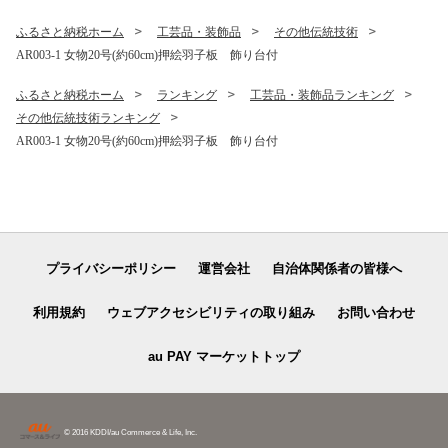
煎り 深煎り おうちカフェ ギ
002）
フト 贈り物】（DL003）
ふるさと納税ホーム
工芸品・装飾品
その他伝統技術
AR003-1 女物20号(約60cm)押絵羽子板 飾り台付
ふるさと納税ホーム
ランキング
工芸品・装飾品ランキング
その他伝統技術ランキング
AR003-1 女物20号(約60cm)押絵羽子板 飾り台付
プライバシーポリシー
運営会社
自治体関係者の皆様へ
利用規約
ウェブアクセシビリティの取り組み
お問い合わせ
au PAY マーケットトップ
© 2016 KDDI/au Commerce & Life, Inc.