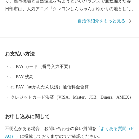
り、都市機能と自然環境をちょうどいいバランスで兼ね備えた春
日部市は、人気アニメ『クレヨンしんちゃん』ゆかりの地として
も全国的に有名です。 古くは日光街道の宿場として栄えた歴史
自治体紹介をもっと見る
を持ち、江戸の伝統を受け継ぐ桐たんすや桐箱、江戸情緒豊かな
押絵羽子板、麦わら帽子などが全国に誇る特産品となっていま
す。 また、自然豊かな江戸川や大落古利根川、神明貝塚などの
文化遺産、豊かな農村景観と農産物、地下神殿と称される首都圏
お支払い方法
外郭放水路、総延長約１㎞の藤棚に彩られたふじ通りで行われる
「春日部藤まつり」や、100畳敷の大凧が江戸川の大空を勇壮に舞
au PAY カード（番号入力不要）
う「大凧あげ祭り」に代表される多種多彩なイベントなど、豊富
au PAY 残高
な観光資源を有し、四季を通じてまちに賑わいと活気を呼び込ん
でいます。 魅力いっぱいの春日部市へ、ぜひ一度お越しくださ
au PAY（auかんたん決済）通信料金合算
い。
クレジットカード決済（VISA、Master、JCB、Diners、AMEX）
お申し込みに関して
不明点がある場合、お問い合わせの多い質問を
「よくある質問（F
AQ）」
に掲載しておりますのでご確認ください。