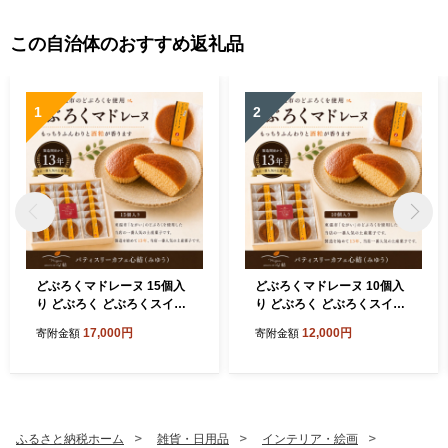
この自治体のおすすめ返礼品
1
2
どぶろくマドレーヌ 15個入
どぶろくマドレーヌ 10個入
り どぶろく どぶろくスイー
り どぶろく どぶろくスイー
ツ マドレーヌ 焼き菓子 洋菓
ツ マドレーヌ 焼き菓子 洋菓
17,000円
12,000円
寄附金額
寄附金額
子 個包装 おやつ ギフト 手土
子 個包装 おやつ ギフト 手土
産 愛媛県 東温市 ふるさと納
産 愛媛県 東温市 ふるさと納
税 ご当地スイーツ 酒粕スイ
税 ご当地スイーツ 酒粕スイ
ーツ 発酵食品
ーツ 発酵食品
ふるさと納税ホーム
雑貨・日用品
インテリア・絵画