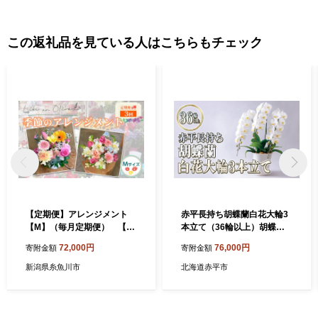
この返礼品を見ている人はこちらもチェック
【定期便】アレンジメント
赤平長持ち胡蝶蘭白花大輪3
【M】（毎月定期便） 【選
本立て（36輪以上）胡蝶蘭
べる回数：3回】【フラワー
花 ギフト プレゼント お祝い
72,000円
76,000円
寄附金額
寄附金額
アレンジメント アレンジメ
贈り物 インテリア 植物
ント 季節の花 生花 花 植物
新潟県糸魚川市
北海道赤平市
ブーケ ギフト プレゼント イ
ンテリア お楽しみ 】