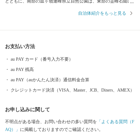
とともに、南部の皿ヶ嶺連峰県立自然公園は、東部の霊峰石鎚山
系と連なり、棚田や渓谷を有する里山が自然美を形成していま
自治体紹介をもっと見る
す。また、常設のミュージカル劇場ではプロのミュージカル俳優
の演劇が１年中行われていたり、地域では秋祭り行事などの無形
民俗文化財が、住民の手で現在も数多く保存されているなど、芸
術・文化・歴史が息づくアートのまちとしても近年注目されてお
お支払い方法
ります。
au PAY カード（番号入力不要）
au PAY 残高
au PAY（auかんたん決済）通信料金合算
クレジットカード決済（VISA、Master、JCB、Diners、AMEX）
お申し込みに関して
不明点がある場合、お問い合わせの多い質問を
「よくある質問（F
AQ）」
に掲載しておりますのでご確認ください。