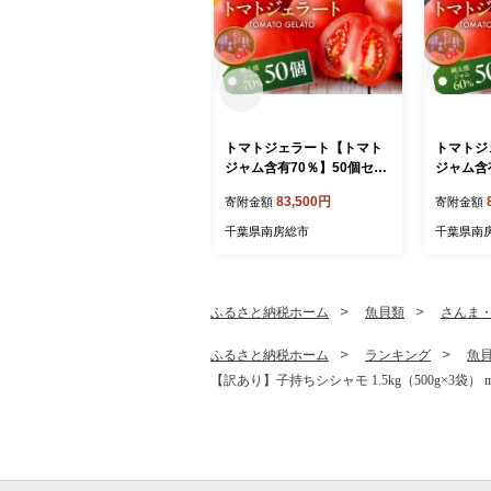
トマトジェラート【トマト
トマトジ
ジャム含有70％】50個セッ
ジャム含
ト mi0019-0022-3【トマト
ト ns00
83,500円
寄附金額
寄附金額
ジェラート トマトジャム 含
ジェラー
有量 須藤牧場生乳 直売所
有量 須
千葉県南房総市
千葉県南
限定 アイス 】
限定 アイ
ふるさと納税ホーム
魚貝類
さんま
ふるさと納税ホーム
ランキング
魚
【訳あり】子持ちシシャモ 1.5kg（500g×3袋） m