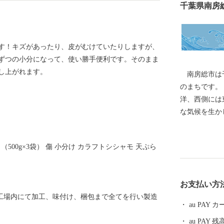
千葉県南房
す！キズがあったり、皮がむけていたりしますが、
gずつの小分になって、使い勝手便利です。そのまま
し上がれます。
南房総市は千
のまちです。
洋、西側には
な気候を生かした農
の時代に発祥
もトップクラ
 （500g×3袋） 傷 小分け カラフトシシャモ 天ぷら
わびは全国の
ます。 地元
お送りする鮮
お支払い方
じですので鮮
社工場内にて加工、味付け、梱包まで全てを行い製造
海産物を活か
au PAY
来、天皇・皇
au PAY 残