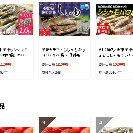
】子持ちシシャモ
子持カラフトししゃも 3kg
A1-1807／冷凍 子持
500g×2袋）mi0012
（ 500g × 6袋 ） 子持ち カ
ふとししゃも シシャ
【 傷 小分け カラフト
ラフトししゃも シシャモ 大
ー 1.2kg（120g×
11,000円
12,000円
10,000円
寄附金額
寄附金額
天ぷら フライ 焼
洗 魚 魚介
ク）
 惣菜 】
房総市
茨城県大洗町
鹿児島県垂水市
品
3
4