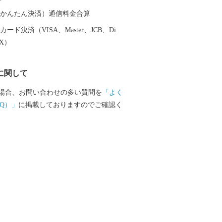
ます。 皆様からいただいたご寄附は、
助成や、自然環境を保護する事業などに
（auかんたん決済）通信料金合算
す。
ード決済（VISA、Master、JCB、Di
EX）
に関して
場合、お問い合わせの多い質問を
「よく
Q）」
に掲載しておりますのでご確認く