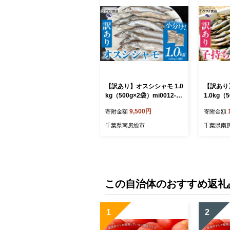
【訳あり】オスシシャモ 1.0
【訳あり
kg（500g×2袋）mi0012-01
1.0kg（
89 【ししゃも 魚 オス カラ
-0187 
9,500円
寄附金額
寄附金額
フトししゃも 魚介 海産物】
シシャモ 
魚 おかず
千葉県南房総市
千葉県南
この自治体のおすすめ返礼
1
2