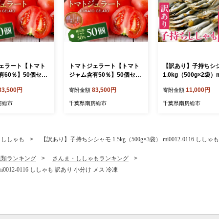
ェラート【トマト
トマトジェラート【トマト
【訳あり】子持ちシ
有60％】50個セッ
ジャム含有50％】50個セッ
1.0kg（500g×2袋）m
19-0022-2【トマト
ト mi0019-0022-1【トマト
-0187 【 傷 小分け
83,500円
83,500円
11,000円
寄附金額
寄附金額
ト トマトジャム 含
ジェラート トマトジャム 含
シシャモ 天ぷら フラ
藤牧場生乳 直売所
有量 須藤牧場生乳 直売所
魚 おかず 惣菜 】
房総市
千葉県南房総市
千葉県南房総市
ス 】
限定 アイス 】
・ししゃも
【訳あり】子持ちシシャモ 1.5kg（500g×3袋） mi0012-0116 しし
貝類ランキング
さんま・ししゃもランキング
i0012-0116 ししゃも 訳あり 小分け メス 冷凍