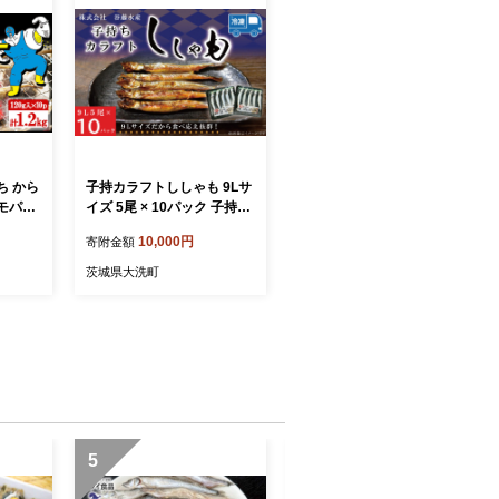
ち から
子持カラフトししゃも 9Lサ
モパワ
イズ 5尾 × 10パック 子持ち
10パッ
カラフトししゃも シシャモ
10,000円
寄附金額
大洗
茨城県大洗町
5
6