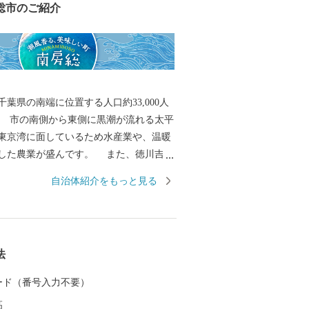
総市のご紹介
葉県の南端に位置する人口約33,000人
 市の南側から東側に黒潮が流れる太平
東京湾に面しているため水産業や、温暖
業が盛んです。 また、徳川吉宗
した酪農発祥の地でもあります。 全国で
自治体紹介をもっと見る
スの水揚量を誇る伊勢えびやさざえ、あ
市場を通じて食卓や料理店を賑わせてい
から直接ご寄附いただいた皆様のご家庭に
度と各市場に届くまでの時間、日数が同
法
度抜群の商品をお送りできます。 豊富な
した干物をはじめ加工品や、明治42年以
 カード（番号入力不要）
后両陛下に献上が続いている最高級の枇
高