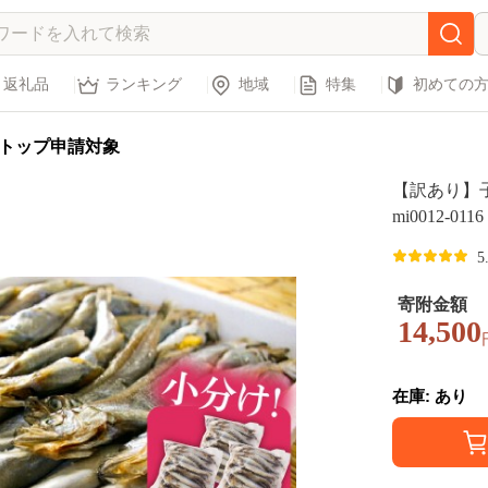
返礼品
ランキング
地域
特集
初めての
トップ申請対象
【訳あり】子持
mi0012-0
5
寄附金額
14,500
在庫: あり