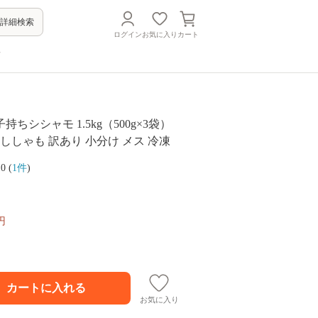
詳細検索
ログイン
お気に入り
カート
方
ちシシャモ 1.5kg（500g×3袋）
116 ししゃも 訳あり 小分け メス 冷凍
.0 (
1件
)
円
お気に入り