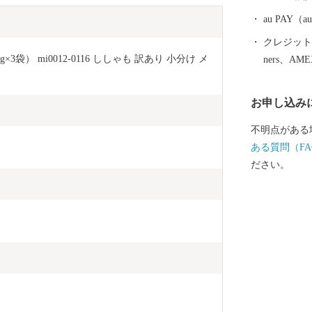
杷などもあり
子ども医療費
au PAY
活用していま
クレジットカ
×3袋） mi0012-0116 ししゃも 訳あり 小分け メ
ners、AM
お申し込み
不明点がある
ある質問（FA
ださい。