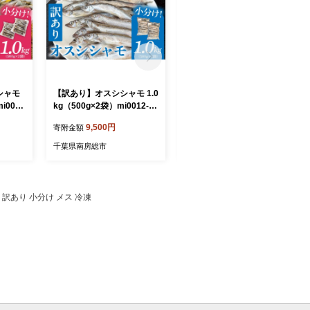
シャモ
【訳あり】オスシシャモ 1.0
【訳あり】オスシシャモ 50
i0012
kg（500g×2袋）mi0012-01
0g（500g×1袋） mi0012-0
 カラフト
89 【ししゃも 魚 オス カラ
188 【ししゃも 魚 オス カ
9,500円
7,000円
寄附金額
寄附金額
イ 焼
フトししゃも 魚介 海産物】
ラフトししゃも 魚介 海産
物】
千葉県南房総市
千葉県南房総市
ゃも 訳あり 小分け メス 冷凍