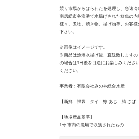
競り市場からはらわたを処理し、急速冷
南房総市各漁港で水揚げされた鮮魚の内
様々、煮物、焼き物、揚げ物等、お客様
下さい。
※画像はイメージです。
※商品は漁港水揚げ後、直送致しますの
の場合は3日後を目途にお楽しみくださ
ください。
事業者：有限会社みのや総合水産
【新鮮 福袋 タイ 鯵 あじ 鯖 さば
【地場産品基準】
1号 市内の漁場で収獲されたもの