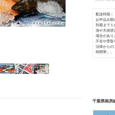
配送時期：
お申込み順
到着まで１
漁や天候状
場合があり
不在や受取
治体からの
時間帯」、
千葉県南房