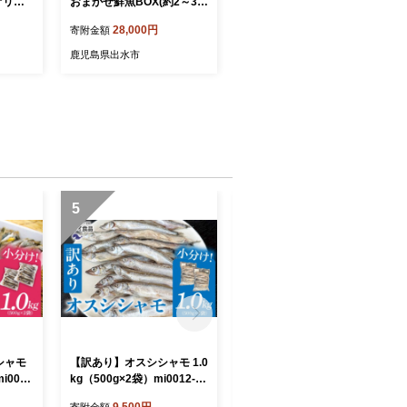
オリイ
おまかせ鮮魚BOX(約2～3k
市/金沢
g程度・3～6種類) 魚 鮮魚
28,000円
寄附金額
下処理済み 鹿児島県 出水近
 海鮮
海 煮付 料理 旬 何が届くか
鹿児島県出水市
イカ 魚
はお楽しみ 【出水はやし】
 刺身
澤仕立
刺身 セ
5
6
シャモ
【訳あり】オスシシャモ 1.0
【訳あり】オスシシャモ 50
i0012
kg（500g×2袋）mi0012-01
0g（500g×1袋） mi0012-0
 カラフト
89 【ししゃも 魚 オス カラ
188 【ししゃも 魚 オス カ
9,500円
7,000円
寄附金額
寄附金額