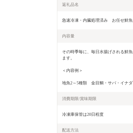
返礼品名
急速冷凍・内臓処理済み　お任せ鮮魚セット 
内容量
その時季毎に、毎日水揚げされる鮮魚
ます。
＜内容例＞
地魚2～5種類　金目鯛・サバ・イナ
消費期限/賞味期限
冷凍庫保管は20日程度
配送方法