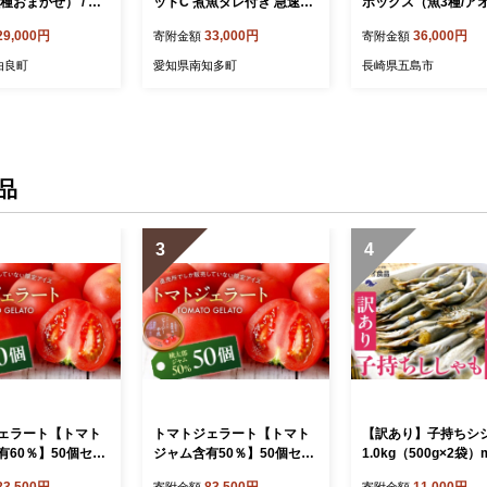
種おまかせ） / 魚
ットC 煮魚タレ付き 急速冷
ボックス（魚3種/ア
な 食品 海の幸 海
凍 真空パック 岬だより 愛
カ/魚醤油2種） 五島
29,000円
33,000円
36,000円
寄附金額
寄附金額
ン 塩焼き 煮付け
知県 南知多町 人気 おすす
鮮魚[PEP003] 冷蔵 真空パ
済み 冷蔵 海鮮類
め
ック 新鮮 下処理済み
由良町
愛知県南知多町
長崎県五島市
コ スズキ メバル
刺身 セット 水いか 
由良町 【skmn02
鮮魚 おさしみ 刺し身
さしみ いか 醤油 金
て 鮮魚 冷蔵 真空パック 新
鮮 下処理済み 海鮮 
ット 水いか
品
3
4
ェラート【トマト
トマトジェラート【トマト
【訳あり】子持ちシ
有60％】50個セッ
ジャム含有50％】50個セッ
1.0kg（500g×2袋）m
19-0022-2【トマト
ト mi0019-0022-1【トマト
-0187 【 傷 小分け
83,500円
83,500円
11,000円
寄附金額
寄附金額