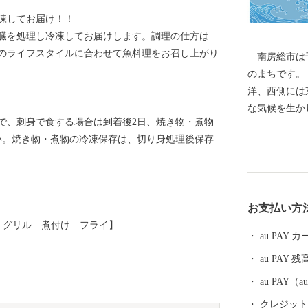
凍してお届け！！
臓を処理し冷凍してお届けします。調理の仕方は
のライフスタイルに合わせて魚料理をお召し上がり
南房総市は千
のまちです。
洋、西側には
な気候を生かした農
で、刺身で食する場合は到着後2日、焼き物・煮物
の時代に発祥
い。焼き物・煮物の冷凍保存は、切り身処理後保存
もトップクラ
わびは全国の
ます。 地元
お送りする鮮
お支払い方
じですので鮮
 グリル 煮付け フライ】
海産物を活か
au PAY
来、天皇・皇
au PAY 残
杷などもあり
子ども医療費
au PAY
活用していま
クレジットカ