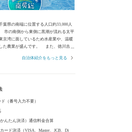
葉県の南端に位置する人口約33,000人
 市の南側から東側に黒潮が流れる太平
東京湾に面しているため水産業や、温暖
業が盛んです。 また、徳川吉宗
した酪農発祥の地でもあります。 全国で
自治体紹介をもっと見る
スの水揚量を誇る伊勢えびやさざえ、あ
市場を通じて食卓や料理店を賑わせてい
から直接ご寄附いただいた皆様のご家庭に
度と各市場に届くまでの時間、日数が同
法
度抜群の商品をお送りできます。 豊富な
した干物をはじめ加工品や、明治42年以
 カード（番号入力不要）
后両陛下に献上が続いている最高級の枇
高
ます。 皆様からいただいたご寄附は、
助成や、自然環境を保護する事業などに
（auかんたん決済）通信料金合算
す。
ード決済（VISA、Master、JCB、Di