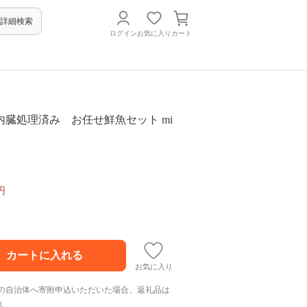
詳細検索
ログイン
お気に入り
カート
方
内臓処理済み お任せ鮮魚セット mi
円
お気に入り
の自治体へ寄附申込いただいた場合、返礼品は
ん。