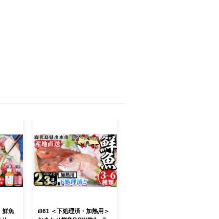
】鮮魚
i861 ＜下処理済・加熱用＞