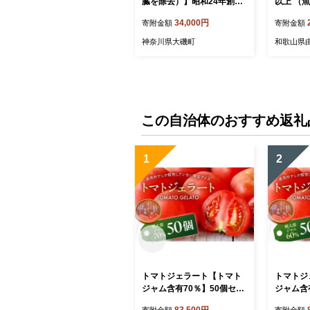
臓を除去）】昭和24年創業
以上 （魚
の湘南大磯の魚屋が厳選し
お魚 さか
34,000円
寄附金額
寄附金額
た旬な鮮魚をお届け。10匹
鮮 カイセ
以上。内容はお任せ【 魚 神
内臓処理
神奈川県大磯町
和歌山県
奈川県 大磯 湘南 特産品 贈
焼き魚 タ
答品 地魚 お歳暮・お中元
和歌山県 
大磯グルメ 】
7A】
この自治体のおすすめ返礼
1
2
トマトジェラート【トマト
トマトジ
ジャム含有70％】50個セッ
ジャム含
ト mi0019-0022-3【トマト
ト ns00
83,500円
寄附金額
寄附金額