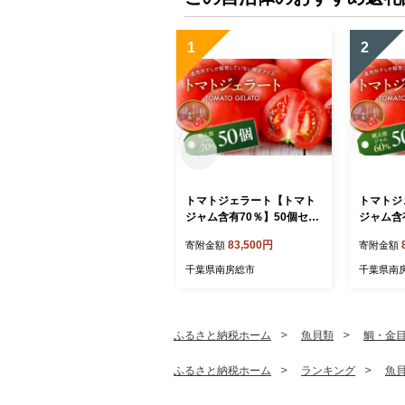
1
2
トマトジェラート【トマト
トマトジ
ジャム含有70％】50個セッ
ジャム含
ト mi0019-0022-3【トマト
ト ns00
83,500円
寄附金額
寄附金額
ジェラート トマトジャム 含
ジェラー
有量 須藤牧場生乳 直売所
有量 須
千葉県南房総市
千葉県南
限定 アイス 】
限定 アイ
ふるさと納税ホーム
魚貝類
鯛・金
ふるさと納税ホーム
ランキング
魚