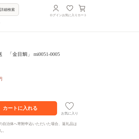
詳細検索
ログイン
お気に入り
カート
方
「金目鯛」 mi0051-0005
円
お気に入り
の自治体へ寄附申込いただいた場合、返礼品は
ん。