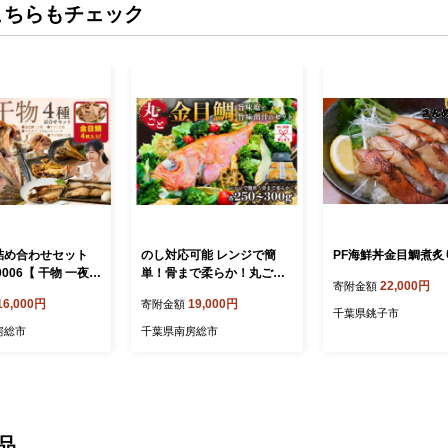
こちらもチェック
詰め合わせセット
のし対応可能 レンジで簡
PF海鮮丼金目鯛煮炙
-0006【 干物 一夜干
単！骨まで柔らか！丸ごと
22,000円
寄附金額
あじ ブリ ぶり メヒ
金目鯛旨味塩と旨味出汁の
16,000円
19,000円
寄附金額
かり 金目鯛 高級
セット mi0041-0003 【房総
千葉県銚子市
手軽 簡単 時短 魚 お
沖産 キンメダイ 高級魚 鱗
房総市
千葉県南房総市
当 つまみ セット
除去済み 魚 海産物 おかず
惣菜】
品