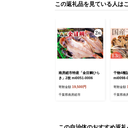
この返礼品を見ている人は
南房総市特産「金目鯛ひら
干物4種
き」2枚 mi0051-0006
mi0098
し アジ 
19,500円
寄附金額
寄附金額
カリ めひ
魚 切身 
千葉県南房総市
千葉県南
かず お弁
】
この自治体のおすすめ返礼