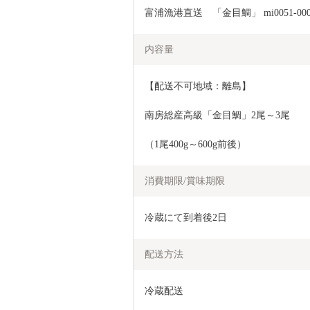
富浦漁港直送　「金目鯛」 mi0051-000
内容量
【配送不可地域：離島】
南房総産高級「金目鯛」2尾～3尾
（1尾400g～600g前後）
消費期限/賞味期限
冷蔵にて到着後2日
配送方法
冷蔵配送