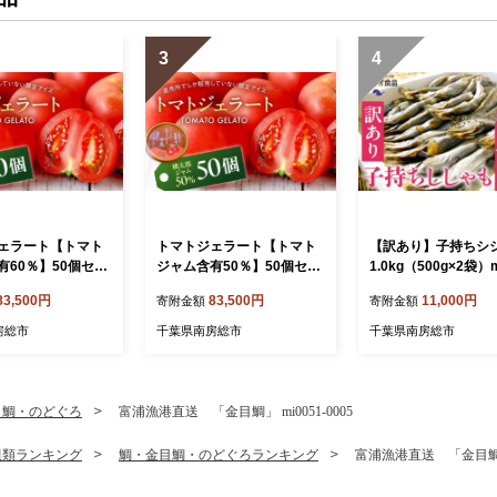
3
4
ェラート【トマト
トマトジェラート【トマト
【訳あり】子持ちシ
有60％】50個セッ
ジャム含有50％】50個セッ
1.0kg（500g×2袋）m
19-0022-2【トマト
ト mi0019-0022-1【トマト
-0187 【 傷 小分け
83,500円
83,500円
11,000円
寄附金額
寄附金額
ト トマトジャム 含
ジェラート トマトジャム 含
シシャモ 天ぷら フラ
藤牧場生乳 直売所
有量 須藤牧場生乳 直売所
魚 おかず 惣菜 】
房総市
千葉県南房総市
千葉県南房総市
ス 】
限定 アイス 】
目鯛・のどぐろ
富浦漁港直送 「金目鯛」 mi0051-0005
貝類ランキング
鯛・金目鯛・のどぐろランキング
富浦漁港直送 「金目鯛」 m