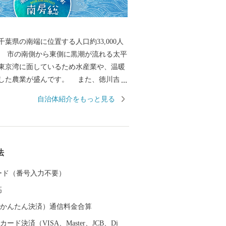
葉県の南端に位置する人口約33,000人
 市の南側から東側に黒潮が流れる太平
東京湾に面しているため水産業や、温暖
業が盛んです。 また、徳川吉宗
した酪農発祥の地でもあります。 全国で
自治体紹介をもっと見る
スの水揚量を誇る伊勢えびやさざえ、あ
市場を通じて食卓や料理店を賑わせてい
から直接ご寄附いただいた皆様のご家庭に
度と各市場に届くまでの時間、日数が同
法
度抜群の商品をお送りできます。 豊富な
した干物をはじめ加工品や、明治42年以
 カード（番号入力不要）
后両陛下に献上が続いている最高級の枇
高
ます。 皆様からいただいたご寄附は、
助成や、自然環境を保護する事業などに
（auかんたん決済）通信料金合算
す。
ード決済（VISA、Master、JCB、Di