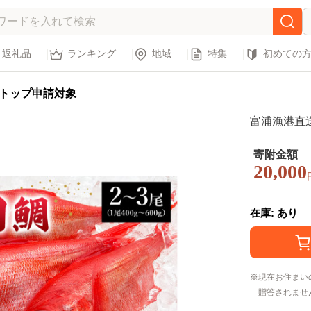
返礼品
ランキング
地域
特集
初めての
トップ申請対象
富浦漁港直送 
寄附金額
20,000
在庫: あり
現在お住まい
贈答されませ