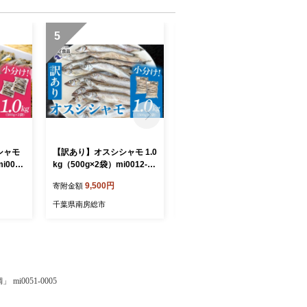
5
6
シャモ
【訳あり】オスシシャモ 1.0
【訳あり】オスシシャモ 50
i0012
kg（500g×2袋）mi0012-01
0g（500g×1袋） mi0012-0
 カラフト
89 【ししゃも 魚 オス カラ
188 【ししゃも 魚 オス カ
9,500円
7,000円
寄附金額
寄附金額
イ 焼
フトししゃも 魚介 海産物】
ラフトししゃも 魚介 海産
物】
千葉県南房総市
千葉県南房総市
i0051-0005