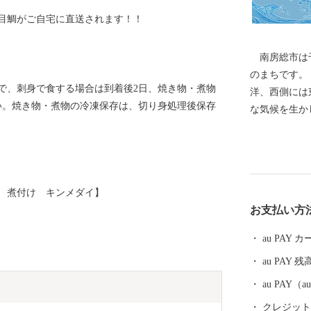
目鯛がご自宅に直送されます！！
南房総市は千
のまちです。
で、刺身で食する場合は到着後2日、焼き物・煮物
洋、西側には
い。焼き物・煮物の冷凍保存は、切り身処理後保存
な気候を生かした農
の時代に発祥
もトップクラ
わびは全国の
ます。 地元
 煮付け キンメダイ】
お送りする鮮
お支払い方
じですので鮮
海産物を活か
au PAY
来、天皇・皇
au PAY 残
杷などもあり
子ども医療費
au PAY
活用していま
クレジットカ