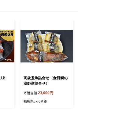
り丼
高級煮魚詰合せ（金目鯛の
漁師煮詰合せ）
23,000円
寄附金額
福島県いわき市