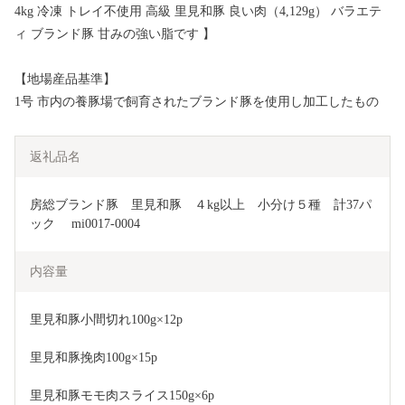
4kg 冷凍 トレイ不使用 高級 里見和豚 良い肉（4,129g） バラエテ
ィ ブランド豚 甘みの強い脂です 】
【地場産品基準】
1号 市内の養豚場で飼育されたブランド豚を使用し加工したもの
返礼品名
房総ブランド豚　里見和豚　４kg以上　小分け５種　計37パ
ック　 mi0017-0004
内容量
里見和豚小間切れ100g×12p
里見和豚挽肉100g×15p
里見和豚モモ肉スライス150g×6p