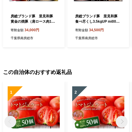
房総ブランド豚 里見和豚
房総ブランド豚 里見和豚
黄金の焼豚（肩ロース肉1本
食べ尽くし3.5kgUP mi0017-
約1.2kg)） mi0017-0021
0022
34,000円
34,500円
寄附金額
寄附金額
千葉県南房総市
千葉県南房総市
この自治体のおすすめ返礼品
1
2