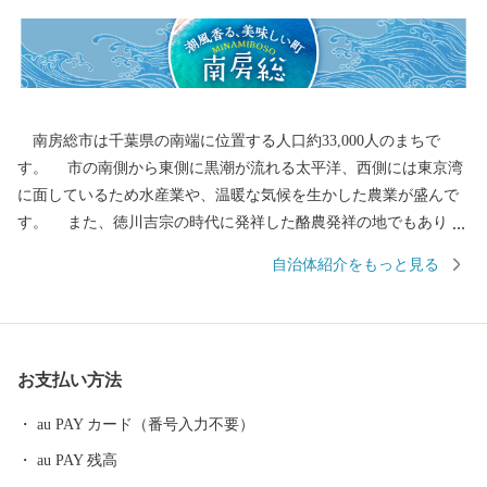
南房総市は千葉県の南端に位置する人口約33,000人のまちで
す。 市の南側から東側に黒潮が流れる太平洋、西側には東京湾
に面しているため水産業や、温暖な気候を生かした農業が盛んで
す。 また、徳川吉宗の時代に発祥した酪農発祥の地でもありま
す。 全国でもトップクラスの水揚量を誇る伊勢えびやさざえ、あ
自治体紹介をもっと見る
わびは全国の市場を通じて食卓や料理店を賑わせています。 地元
から直接ご寄附いただいた皆様のご家庭にお送りする鮮度と各市
場に届くまでの時間、日数が同じですので鮮度抜群の商品をお送
りできます。 豊富な海産物を活かした干物をはじめ加工品や、明
お支払い方法
治42年以来、天皇・皇后両陛下に献上が続いている最高級の枇杷
などもあります。 皆様からいただいたご寄附は、子ども医療費
au PAY カード（番号入力不要）
助成や、自然環境を保護する事業などに活用しています。
au PAY 残高