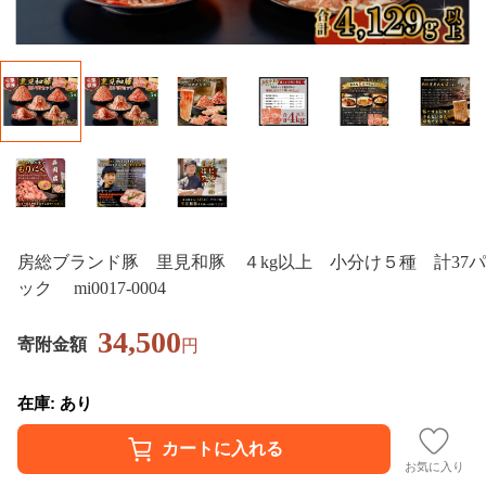
房総ブランド豚 里見和豚 ４kg以上 小分け５種 計37パ
ック mi0017-0004
34,500
寄附金額
円
在庫: あり
お気に入り