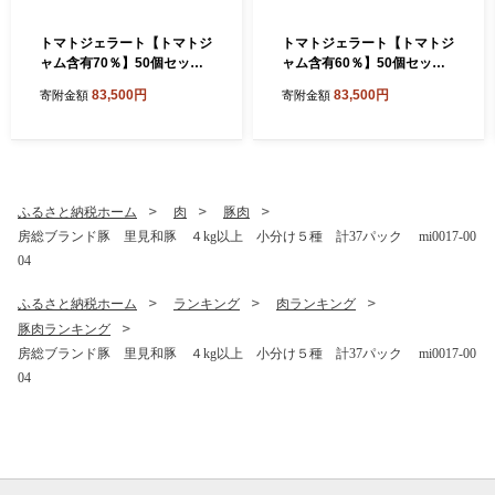
トマトジェラート【トマトジ
トマトジェラート【トマトジ
ャム含有70％】50個セット
ャム含有60％】50個セット
mi0019-0022-3【トマト ジ
ns0019-0022-2【トマト ジ
83,500円
83,500円
寄附金額
寄附金額
ェラート トマトジャム 含有
ェラート トマトジャム 含有
量 須藤牧場生乳 直売所 限定
量 須藤牧場生乳 直売所 限定
アイス 】
アイス 】
ふるさと納税ホーム
肉
豚肉
房総ブランド豚 里見和豚 ４kg以上 小分け５種 計37パック mi0017-00
04
ふるさと納税ホーム
ランキング
肉ランキング
豚肉ランキング
房総ブランド豚 里見和豚 ４kg以上 小分け５種 計37パック mi0017-00
04