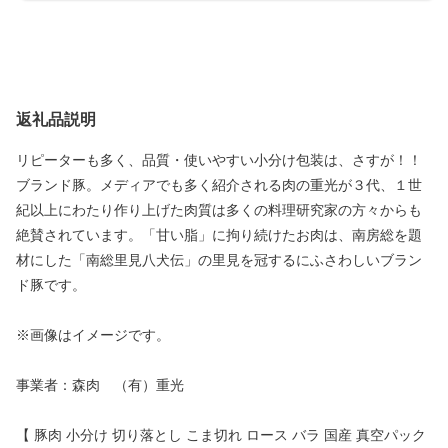
返礼品説明
リピーターも多く、品質・使いやすい小分け包装は、さすが！！
ブランド豚。メディアでも多く紹介される肉の重光が３代、１世
紀以上にわたり作り上げた肉質は多くの料理研究家の方々からも
絶賛されています。「甘い脂」に拘り続けたお肉は、南房総を題
材にした「南総里見八犬伝」の里見を冠するにふさわしいブラン
ド豚です。
※画像はイメージです。
事業者：森肉 （有）重光
【 豚肉 小分け 切り落とし こま切れ ロース バラ 国産 真空パック