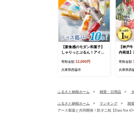
【新食感のモダン和菓子】
【神戸牛
しゃりっとぷるん！アイス
内発送】
葛バー10本セット
焼肉:１ｋ
12,000円
寄附金額
寄附金額
12）
兵庫県西脇市
兵庫県西
ふるさと納税ホーム
雑貨・日用品
ふるさと納税ホーム
ランキング
雑
アース製薬と共同開発！防ダニ枕【Dani Not 4