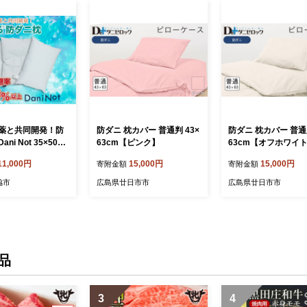
薬と共同開発！防
防ダニ 枕カバー 普通判 43×
防ダニ 枕カバー 普通判
ni Not 35×50c
63cm【ピンク】
63cm【オフホワイ
エステルわた
11,000円
15,000円
15,000円
寄附金額
寄附金額
脇市
広島県廿日市市
広島県廿日市市
品
3
4