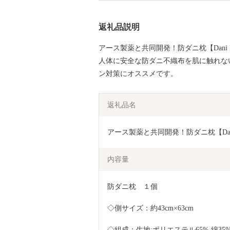
返礼品説明
アース製薬と共同開発！防ダニ枕【Dani N
人体に安全な防ダニ不織布を肌に触れな
ン対策にオススメです。
返礼品名
アース製薬と共同開発！防ダニ枕【Dani 
内容量
防ダニ枕　１個
◇側サイズ：約43cm×63cm
◇組成：生地;ポリエステル65% 綿3