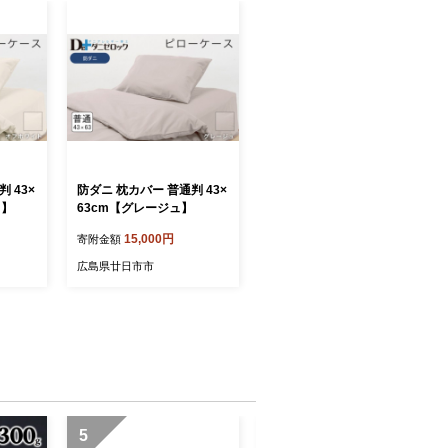
 43×
防ダニ 枕カバー 普通判 43×
ト】
63cm【グレージュ】
15,000円
寄附金額
広島県廿日市市
5
6