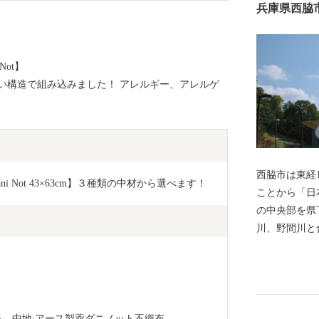
兵庫県西脇
ot】
い構造で組み込みました！ アレルギー、アレルゲ
西脇市は東経
Not 43×63cm】３種類の中材から選べます！ 
ことから「日
の中央部を県
川、野間川と
た平野部に集
ら「播州織」
きました。神
酒造好適米の
も高い評価を
5%、中地;アース製薬ダニノット不織布