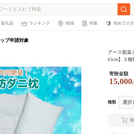
返礼品
ランキング
地域
特集
初めての
ップ申請対象
アース製薬と共
63cm】３
寄附金額
15,000
種類