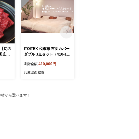
】【幻の
ITOITEX 和紙布 布団カバー
ITOITEX 和紙布 布団カバー
田庄和
ダブル 3点セット（410-1）
和式 シングル 3点セット（3
300
掛布団カバー ボックスシー
70-4）掛布団カバー 和式フ
410,000円
370,000円
寄附金額
寄附金額
n-1）
ツ ピロケース
ィットシーツ ピロケース
兵庫県西脇市
兵庫県西脇市
類の中材から選べます！