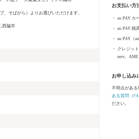
お支払い方
興にも力を注
プ、そばがら）よりお選びいただけます。
国的な強豪校
au PAY
た県立西脇工
;西脇市
au PAY 残
す。
au PAY
クレジットカ
ners、AM
お申し込み
不明点がある
ある質問（FA
ださい。