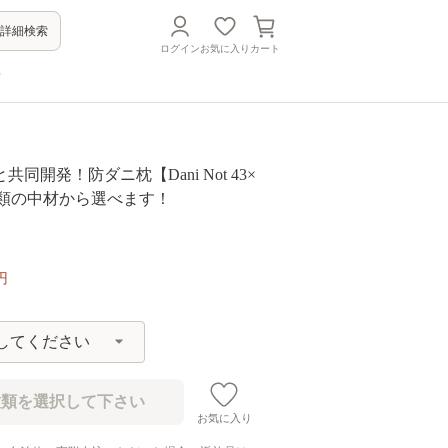
詳細検索
ログイン
お気に入り
カート
方
同開発！防ダニ枕【Dani Not 43×
種類の中材から選べます！
円
お気に入り