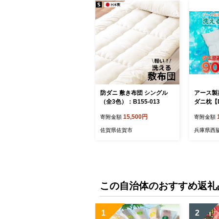
防ダニ 敷き布団 シングル
アース製
（全3色）：B155-013
ダニ枕【Da
m】ポリ
15,500円
寄附金額
寄附金額
佐賀県佐賀市
兵庫県西
この自治体のおすすめ返礼
1
2