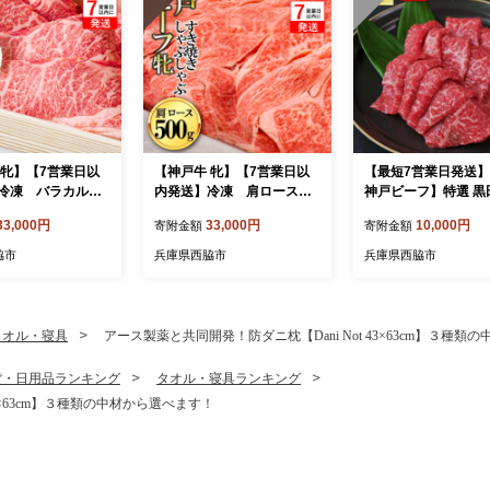
 牝】【7営業日以
【神戸牛 牝】【7営業日以
【最短7営業日発送
冷凍 バラカルビ
内発送】冷凍 肩ロースす
神戸ビーフ】特選 黒
ｇ 川岸牧場 （33-
き焼き・しゃぶしゃぶ用:50
牛（焼肉用赤身モモ、
33,000円
33,000円
10,000円
寄附金額
寄附金額
0g 川岸畜産 （33-5）
g）≪冷蔵≫（tokusa
脇市
兵庫県西脇市
兵庫県西脇市
タオル・寝具
アース製薬と共同開発！防ダニ枕【Dani Not 43×63cm】３種
貨・日用品ランキング
タオル・寝具ランキング
3×63cm】３種類の中材から選べます！