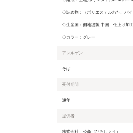
◇詰め物：（ポリエステルわた、パイ
◇生産国：側地縫製;中国　仕上げ加工
◇カラー：グレー
アレルゲン
そば
受付期間
通年
提供者
株式会社　公商（ひろしょう）