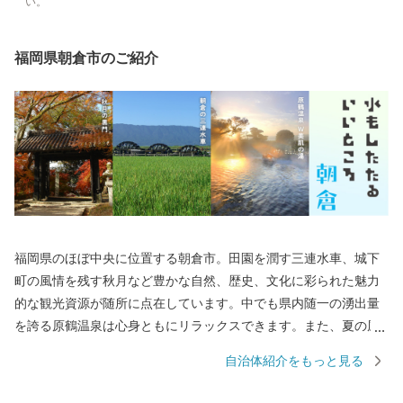
い。
福岡県朝倉市のご紹介
福岡県のほぼ中央に位置する朝倉市。田園を潤す三連水車、城下
町の風情を残す秋月など豊かな自然、歴史、文化に彩られた魅力
的な観光資源が随所に点在しています。中でも県内随一の湧出量
を誇る原鶴温泉は心身ともにリラックスできます。また、夏の風
物詩である鵜飼は全国的に有名で奈良時代からおこなわれていた
自治体紹介をもっと見る
とされています。春には桜で有名な甘木公園。桜を眺めながらお
散歩やアスレチック広場でからだを動かすのにおすすめです。