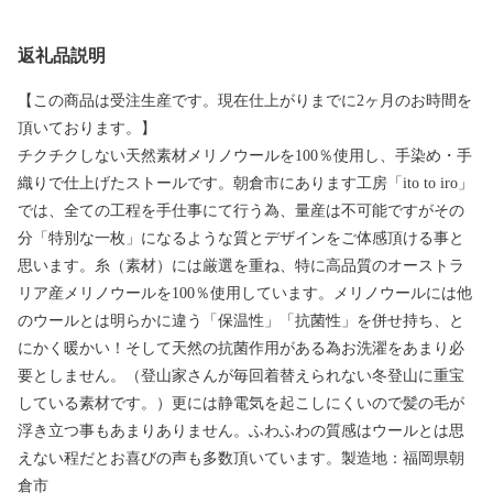
返礼品説明
【この商品は受注生産です。現在仕上がりまでに2ヶ月のお時間を
頂いております。】
チクチクしない天然素材メリノウールを100％使用し、手染め・手
織りで仕上げたストールです。朝倉市にあります工房「ito to iro」
では、全ての工程を手仕事にて行う為、量産は不可能ですがその
分「特別な一枚」になるような質とデザインをご体感頂ける事と
思います。糸（素材）には厳選を重ね、特に高品質のオーストラ
リア産メリノウールを100％使用しています。メリノウールには他
のウールとは明らかに違う「保温性」「抗菌性」を併せ持ち、と
にかく暖かい！そして天然の抗菌作用がある為お洗濯をあまり必
要としません。（登山家さんが毎回着替えられない冬登山に重宝
している素材です。）更には静電気を起こしにくいので髪の毛が
浮き立つ事もあまりありません。ふわふわの質感はウールとは思
えない程だとお喜びの声も多数頂いています。製造地：福岡県朝
倉市