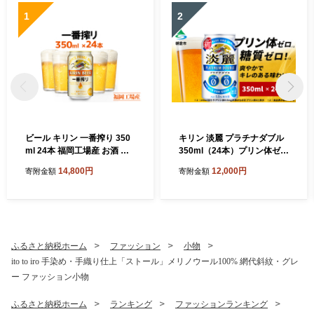
1
2
ビール キリン 一番搾り 350
キリン 淡麗 プラチナダブル
ml 24本 福岡工場産 お酒 キ
350ml（24本）プリン体ゼロ
リンビール 送料無料 生ビー
×糖質ゼロ 発泡酒 ビール類
14,800円
12,000円
寄附金額
寄附金額
ル ギフト 内祝い ケース 一番
福岡工場産 ALC.5.5% アル
搾り麦汁 麦100％ すみきっ
コール5.5％ お酒 プリン体0
た味わい
糖質0 ギフト 贈答品 晩酌 家
飲み 独自の製法 スムーズな
飲み口 贅沢な味わい
ふるさと納税ホーム
ファッション
小物
ito to iro 手染め・手織り仕上「ストール」メリノウール100% 網代斜紋・グレ
ー ファッション小物
ふるさと納税ホーム
ランキング
ファッションランキング