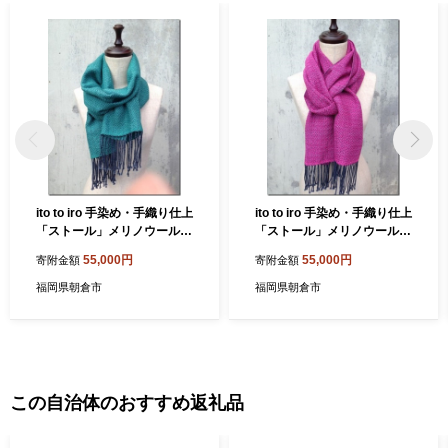
ito to iro 手染め・手織り仕上
ito to iro 手染め・手織り仕上
「ストール」メリノウール1
「ストール」メリノウール1
00% 網代斜紋・グリーン フ
00% 網代斜紋・マゼンダピ
55,000円
55,000円
寄附金額
寄附金額
ァッション小物
ンク ファッション小物
福岡県朝倉市
福岡県朝倉市
この自治体のおすすめ返礼品