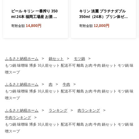
ビール キリン 一番搾り 350
キリン 淡麗 プラチナダブル
ml 24本 福岡工場産 お酒 キ
350ml（24本）プリン体ゼロ
リンビール 送料無料 生ビー
×糖質ゼロ 発泡酒 ビール類
14,800円
12,000円
寄附金額
寄附金額
ル ギフト 内祝い ケース 一番
福岡工場産 ALC.5.5% アル
搾り麦汁 麦100％ すみきっ
コール5.5％ お酒 プリン体0
た味わい
糖質0 ギフト 贈答品 晩酌 家
飲み 独自の製法 スムーズな
飲み口 贅沢な味わい
ふるさと納税ホーム
鍋セット
モツ鍋
もつ鍋 味噌味 博多 10人前セット 配送不可 離島 お肉 牛肉 鍋セット モツ鍋 味
噌スープ
ふるさと納税ホーム
肉
牛肉
もつ鍋 味噌味 博多 10人前セット 配送不可 離島 お肉 牛肉 鍋セット モツ鍋 味
噌スープ
ふるさと納税ホーム
ランキング
肉ランキング
牛肉ランキング
もつ鍋 味噌味 博多 10人前セット 配送不可 離島 お肉 牛肉 鍋セット モツ鍋 味
噌スープ