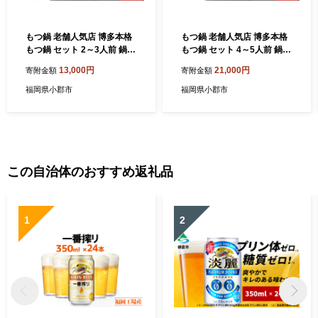
もつ鍋 老舗人気店 博多本格
もつ鍋 老舗人気店 博多本格
もつ鍋 セット 2～3人前 鍋
もつ鍋 セット 4～5人前 鍋
モツ もつ 国産牛もつ 牛肉 肉
モツ もつ 国産牛もつ 牛肉 肉
13,000円
21,000円
寄附金額
寄附金額
お肉 ※配送不可:離島
お肉 ※配送不可:離島
福岡県小郡市
福岡県小郡市
この自治体のおすすめ返礼品
1
2