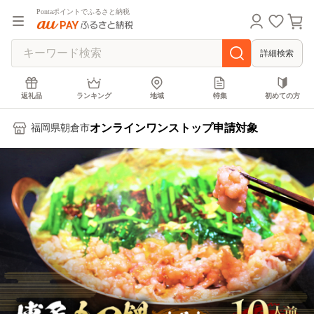
Pontaポイントでふるさと納税
詳細検索
返礼品
ランキング
地域
特集
初めての方
オンラインワンストップ申請対象
福岡県朝倉市