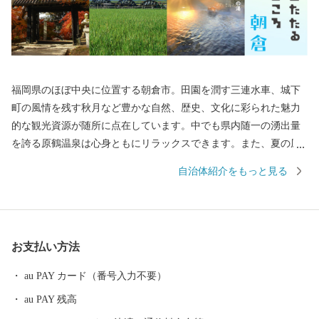
福岡県のほぼ中央に位置する朝倉市。田園を潤す三連水車、城下
町の風情を残す秋月など豊かな自然、歴史、文化に彩られた魅力
的な観光資源が随所に点在しています。中でも県内随一の湧出量
を誇る原鶴温泉は心身ともにリラックスできます。また、夏の風
物詩である鵜飼は全国的に有名で奈良時代からおこなわれていた
自治体紹介をもっと見る
とされています。春には桜で有名な甘木公園。桜を眺めながらお
散歩やアスレチック広場でからだを動かすのにおすすめです。
お支払い方法
au PAY カード（番号入力不要）
au PAY 残高