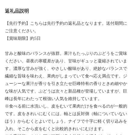
返礼品説明
【先行予約】こちらは先行予約の返礼品となります。送付期間に
ご注意ください。
【賞味期限】約5日
甘みと酸味のバランスが抜群。果汁もたっぷりのぶどうをご賞味
ください。昼夜の寒暖差があり、甘味がギュッと凝縮されていま
す。濃厚な甘みが強く、やさしい酸味があり、絶妙なバランスで
繊細な旨味を味わえ、果肉がしまっていて食べ応え満点です。ジ
ューシーな果汁が香りを引き立たせ巨峰特有の香りときめ細やか
な味が人気です、ぶどうは次々と新品種が登場していますが、巨
峰は長年にわたって根強い人気を維持しています。
※食べる前に水洗いし、皮をむいて果肉だけを食べるのが一般的
です。皮をきれいにむくには、軸とは反対側（軸についていない
ほう）からむくとよいでしょう。ナイフで十字に軽く切り込みを
入れ、そこから皮をむくと比較的きれいにむけます。