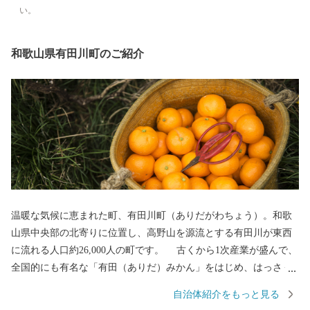
い。
和歌山県有田川町のご紹介
温暖な気候に恵まれた町、有田川町（ありだがわちょう）。和歌
山県中央部の北寄りに位置し、高野山を源流とする有田川が東西
に流れる人口約26,000人の町です。 古くから1次産業が盛んで、
全国的にも有名な「有田（ありだ）みかん」をはじめ、はっさく
や不知火などの柑橘類の生産、日本一の生産量を誇る「ぶどう山
自治体紹介をもっと見る
椒」の栽培が活発に行われるなど、自然に恵まれた町です。また