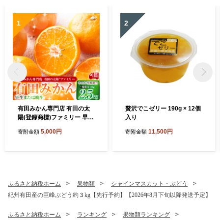
1
2
有田みかん専門店 有田の太
贅沢でこゼリー 190g × 12個
陽(登録商標)ファミリー 早生
入り
または晩生 有田みかん 2.5kg
5,000円
11,500円
寄附金額
寄附金額
＋補償分100g 山採れ・サイ
ズ・等級 混合
ふるさと納税ホーム
果物類
シャインマスカット・ぶどう
紀州有田産の巨峰ぶどう約３kg【先行予約】【2026年8月下旬以降発送予定】
ふるさと納税ホーム
ランキング
果物類ランキング