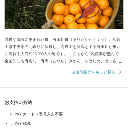
温暖な気候に恵まれた町、有田川町（ありだがわちょう）。和歌
山県中央部の北寄りに位置し、高野山を源流とする有田川が東西
に流れる人口約26,000人の町です。 古くから1次産業が盛んで、
全国的にも有名な「有田（ありだ）みかん」をはじめ、はっさく
や不知火などの柑橘類の生産、日本一の生産量を誇る「ぶどう山
自治体紹介をもっと見る
椒」の栽培が活発に行われるなど、自然に恵まれた町です。また
最近では、個性豊かな飲食店が多く出店されるなど若者が住みや
すい町として、発展を続けています。是非、ふるさと納税で「有
田川町」への応援をよろしくお願いします。
お支払い方法
au PAY カード（番号入力不要）
au PAY 残高