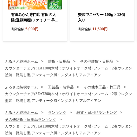
有田みかん専門店 有田の太
贅沢でこゼリー 190g × 12個
陽(登録商標)ファミリー 早生
入り
または晩生 有田みかん 2.5kg
5,000円
11,500円
寄附金額
寄附金額
＋補償分100g 山採れ・サイ
ズ・等級 混合
ふるさと納税ホーム
雑貨・日用品
その他雑貨・日用品
カウンターチェア(SEAT300)木材：ホワイトオーク材×フレーム：2液ウレタン
塗装 艶消し黒 アンティーク風インダストリアルアイアン
ふるさと納税ホーム
工芸品・装飾品
その他木工品・竹工品
カウンターチェア(SEAT300)木材：ホワイトオーク材×フレーム：2液ウレタン
塗装 艶消し黒 アンティーク風インダストリアルアイアン
ふるさと納税ホーム
ランキング
雑貨・日用品ランキング
その他雑貨・日用品ランキング
カウンターチェア(SEAT300)木材：ホワイトオーク材×フレーム：2液ウレタン
塗装 艶消し黒 アンティーク風インダストリアルアイアン