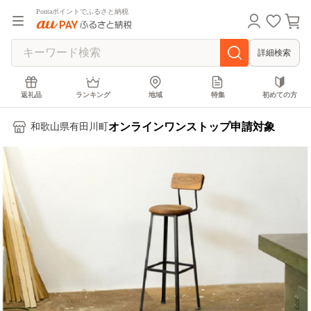
Pontaポイントでふるさと納税
詳細検索
返礼品
ランキング
地域
特集
初めての方
オンラインワンストップ申請対象
和歌山県有田川町