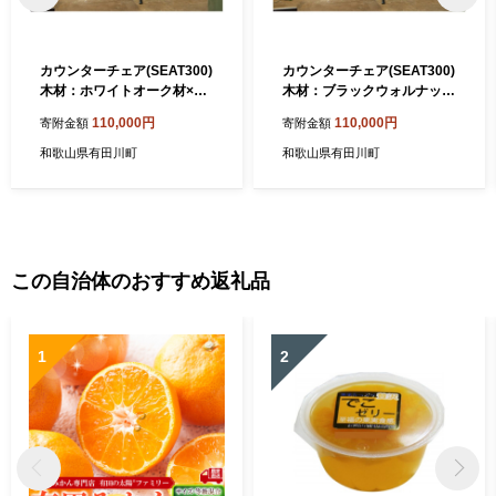
カウンターチェア(SEAT300)
カウンターチェア(SEAT300)
木材：ホワイトオーク材×フ
木材：ブラックウォルナット
レーム：2液ウレタン塗装
材×フレーム：2液ウレタン
110,000円
110,000円
寄附金額
寄附金額
艶消しクリア アンティーク
塗装 艶消し黒 アンティー
風インダストリアルアイアン
ク風インダストリアルアイア
和歌山県有田川町
和歌山県有田川町
ン
この自治体のおすすめ返礼品
1
2