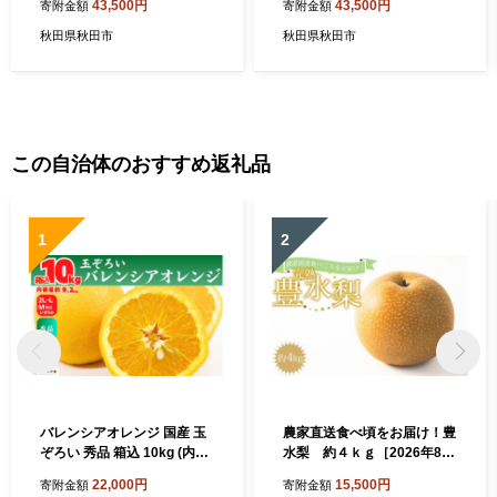
43,500円
43,500円
寄附金額
寄附金額
(330ml×計6本)
(330ml×計6本)
秋田県秋田市
秋田県秋田市
この自治体のおすすめ返礼品
1
2
バレンシアオレンジ 国産 玉
農家直送食べ頃をお届け！豊
ぞろい 秀品 箱込 10kg (内容
水梨 約４ｋｇ［2026年8月
量 9.2kg ) 2L L M サイズのい
中旬以降順次発送］
22,000円
15,500円
寄附金額
寄附金額
ずれか 和歌山県産 産地直送