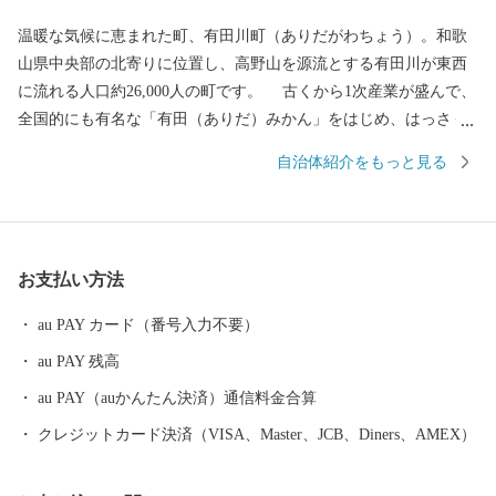
温暖な気候に恵まれた町、有田川町（ありだがわちょう）。和歌
山県中央部の北寄りに位置し、高野山を源流とする有田川が東西
に流れる人口約26,000人の町です。 古くから1次産業が盛んで、
全国的にも有名な「有田（ありだ）みかん」をはじめ、はっさく
や不知火などの柑橘類の生産、日本一の生産量を誇る「ぶどう山
自治体紹介をもっと見る
椒」の栽培が活発に行われるなど、自然に恵まれた町です。また
最近では、個性豊かな飲食店が多く出店されるなど若者が住みや
すい町として、発展を続けています。是非、ふるさと納税で「有
田川町」への応援をよろしくお願いします。
お支払い方法
au PAY カード（番号入力不要）
au PAY 残高
au PAY（auかんたん決済）通信料金合算
クレジットカード決済（VISA、Master、JCB、Diners、AMEX）