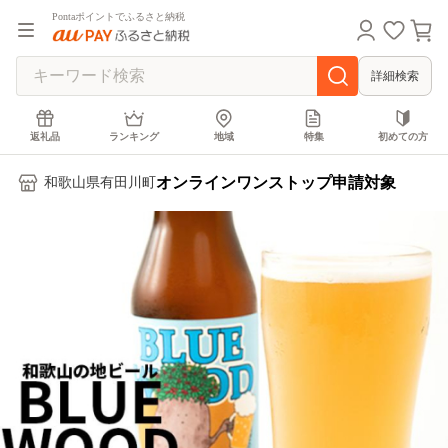
Pontaポイントでふるさと納税
詳細検索
返礼品
ランキング
地域
特集
初めての方
オンラインワンストップ申請対象
和歌山県有田川町