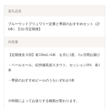
返礼品名
ブルーウッドブリュワリー定番と季節のおすすめセット（計
6本）【3か月定期便】
内容量
【定期便全３回】各330mL×6本　を月に1度、3ヵ月間お届け
・ペールエール、紀州備長炭スタウト、セッションIPA　各1
本
・季節のおすすめビールのうちいずれか3本
※時期によってお送りする種類が変わります。