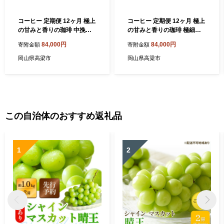
コーヒー 定期便 12ヶ月 極上
コーヒー 定期便 12ヶ月 極上
の甘みと香りの珈琲 中挽き
の甘みと香りの珈琲 極細挽
ペーパー・ネル 400g 珈琲ド
き エスプレッソ 400g 珈琲ド
84,000円
84,000円
寄附金額
寄附金額
リップのレシピ付き コーヒ
リップのレシピ付き コーヒ
ー豆 コーヒー粉 ドリップコ
ー豆 コーヒー粉 ドリップコ
岡山県高梁市
岡山県高梁市
ーヒー 焙煎 深煎り 飲料 飲み
ーヒー 焙煎 深煎り 飲料 飲み
物 ドリンク 定期 12回
物 ドリンク 定期 12回
この自治体のおすすめ返礼品
1
2