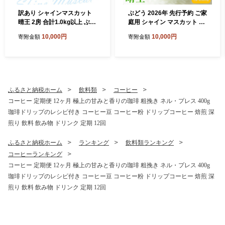
訳あり シャインマスカット
ぶどう 2026年 先行予約 ご家
晴王 2房 合計1.0kg以上 ぶど
庭用 シャイン マスカット 晴
う 葡萄 シャイン マスカット
王 約400g×2房 ブドウ 葡萄
10,000円
10,000円
寄附金額
寄附金額
岡山 岡山県産 桃太郎御一行
岡山県産 国産 フルーツ 果物
2026年 先行予約
太陽 美しい 外観 大粒 高糖度
種なし 皮ごと 弾力 食感 美味
しい
ふるさと納税ホーム
飲料類
コーヒー
コーヒー 定期便 12ヶ月 極上の甘みと香りの珈琲 粗挽き ネル・プレス 400g
珈琲ドリップのレシピ付き コーヒー豆 コーヒー粉 ドリップコーヒー 焙煎 深
煎り 飲料 飲み物 ドリンク 定期 12回
ふるさと納税ホーム
ランキング
飲料類ランキング
コーヒーランキング
コーヒー 定期便 12ヶ月 極上の甘みと香りの珈琲 粗挽き ネル・プレス 400g
珈琲ドリップのレシピ付き コーヒー豆 コーヒー粉 ドリップコーヒー 焙煎 深
煎り 飲料 飲み物 ドリンク 定期 12回