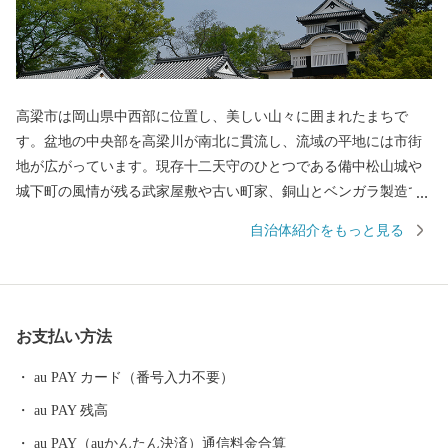
高梁市は岡山県中西部に位置し、美しい山々に囲まれたまちで
す。盆地の中央部を高梁川が南北に貫流し、流域の平地には市街
地が広がっています。現存十二天守のひとつである備中松山城や
城下町の風情が残る武家屋敷や古い町家、銅山とベンガラ製造で
発展した吹屋地域など美しい歴史的町並みが今も色濃く残ってい
自治体紹介をもっと見る
ます。また、１７世紀から踊りつがれている県下３大踊りの備中
かたはし松山踊りや県の郷土芸能である備中神楽発祥の地である
など自然環境や歴史文化に彩られています。
お支払い方法
au PAY カード（番号入力不要）
au PAY 残高
au PAY（auかんたん決済）通信料金合算