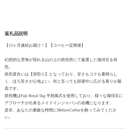
返礼品説明
【12ヶ月連続お届け！】【コーヒー定期便】
幻想的な雲海が現れる山の上の焙煎所にて厳選した珈琲豆を焙
煎。
焙煎度合いは【深煎り】となっており、甘さもコクも素晴らし
く、ほろ苦さが心地よい。何と言っても部屋中に広がる香りが最
高です。
焙煎機はFuji Royal 5kg 半熱風式を使用しており、様々な珈琲豆に
アプローチが出来るメイドインジャパンの名機になります。
是非、あなたの素敵な時間にMellowCoffeeを飾ってみてくださ
い。