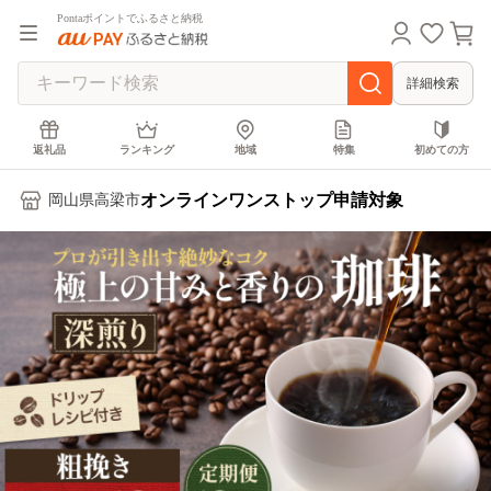
Pontaポイントでふるさと納税
詳細検索
返礼品
ランキング
地域
特集
初めての方
オンラインワンストップ申請対象
岡山県高梁市