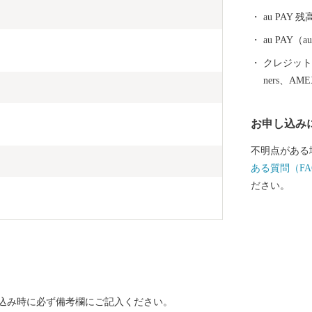
されます。ま
au PAY 残
漁は、豊富な
源を守る持続
au PAY
ています。 
クレジットカ
思いますが、
ners、AM
がります。立
様子など、観
お申し込み
ひそかな人気
恵まれた自然
不明点がある
さに「食都・
ある質問（FA
や、氷見市で
ださい。
申込み時に必ず備考欄にご記入ください。