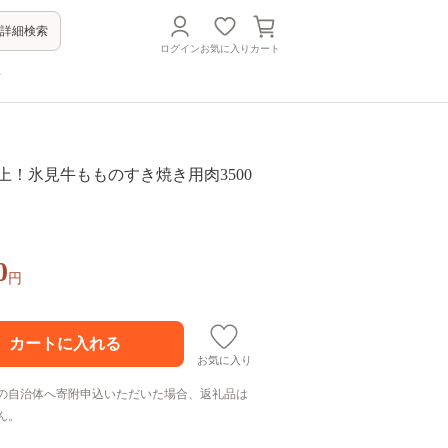
詳細検索
ログイン
お気に入り
カート
方
上！氷見牛もものすき焼き用肉3500
0
円
お気に入り
の自治体へ寄附申込いただいた場合、返礼品は
ん。