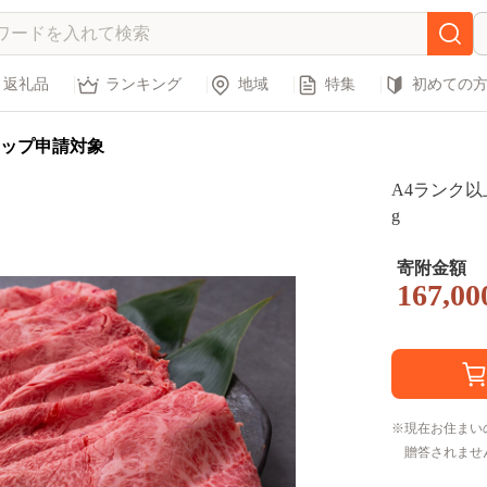
返礼品
ランキング
地域
特集
初めての
ップ申請対象
A4ランク以
g
寄附金額
167,00
現在お住まい
贈答されませ