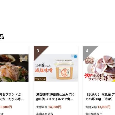
品
3
4
誇るブランドぶ
減塩味噌 10割麹仕込み 750
【訳あり】 氷見産 
で炙ったひみ寒ぶ
g×6個 ＜スマイルケア食品
カの耳 1kg 〈冷凍〉
き
認定＞ こうじ味噌 減塩 発
19,000円
14,000円
13,000円
寄附金額
寄附金額
酵 味噌汁 グルテンフリー
朝食 熟成 富山県 氷見市
見市
富山県氷見市
富山県氷見市