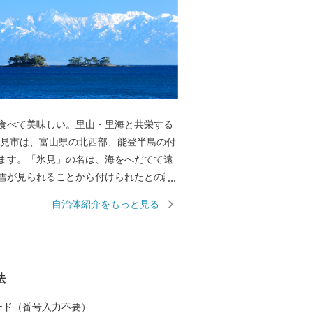
食べて美味しい。里山・里海と共栄する
ます。「氷見」の名は、海をへだてて遠
雪が見られることから付けられたとの説
、富山湾越しの美しい立山連峰の景色で
自治体紹介をもっと見る
多くいらっしゃると思います。2016年に
新幹線「新高岡駅」から、城端駅・氷見
で終着駅「氷見駅｣へ至る海岸線沿いの車
は、鉄道ファンならずとも一度はご覧い
法
景です。 富山湾は「天然の生け簀」と
多種多様な魚介類が一年を通じて水揚げ
 カード（番号入力不要）