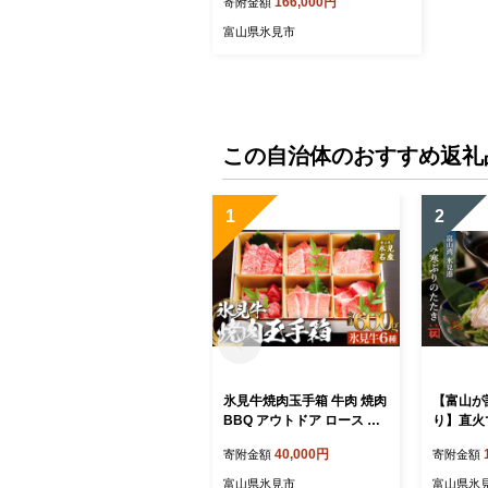
166,000円
寄附金額
キ 国産 記念日
富山県氷見市
この自治体のおすすめ返礼
1
2
氷見牛焼肉玉手箱 牛肉 焼肉
【富山が
BBQ アウトドア ロース カ
り】直火
ルビ 富山県 氷見市
りのたた
40,000円
寄附金額
寄附金額
富山県氷見市
富山県氷