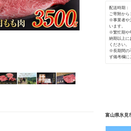
配送時期：
ご寄附から
※事業者や
います。
※繁忙期や
納期以上に
ください。
※長期間の
ず備考欄に
富山県氷見