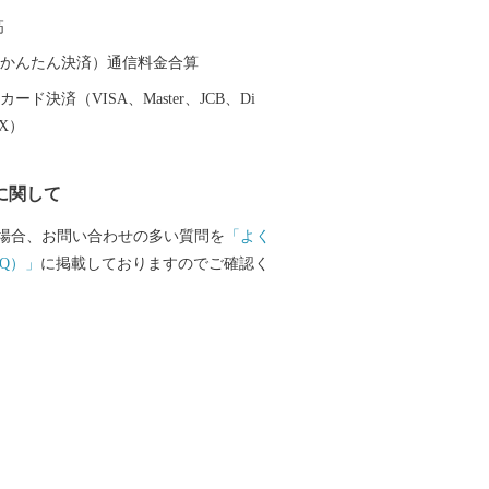
た、氷見が発祥の地である越中式定置網
高
魚介類を「採り過ぎない」ことで水産資
可能な漁法として、世界からも注目され
（auかんたん決済）通信料金合算
氷見市は、漁師町という印象が強いかと
ード決済（VISA、Master、JCB、Di
複数の小さな川に沿って多数の谷戸が広
EX）
山連峰を望む棚田や稲がはざかけされた
光でいらした方からは美しい農村風景も
に関して
です。 里山と里海の景観を守りつつ、
環境を活かした美味しい食材が豊かなま
場合、お問い合わせの多い質問を
「よく
氷見」。ぜひこの機会に氷見市の特産品
Q）」
に掲載しておりますのでご確認く
過ごす時間を楽しんでください。