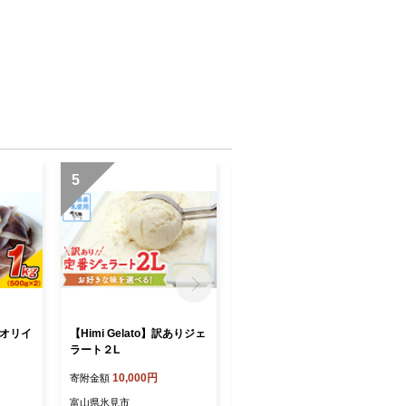
5
6
アオリイ
【Himi Gelato】訳ありジェ
海津屋【氷見うどん 細麺】
ラート２L
1.2kg（200g×6袋）| つるり
とした喉ごしの乾麺 化粧箱
10,000円
11,000円
寄附金額
寄附金額
贈答用 ギフト
富山県氷見市
富山県氷見市