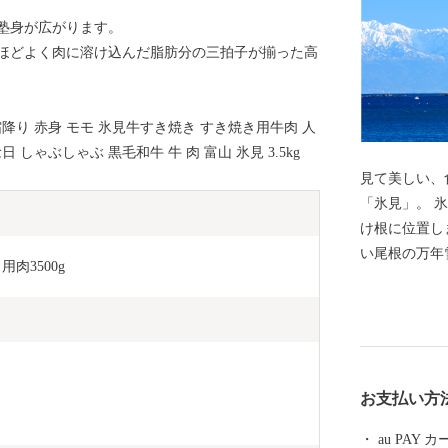
塾身が広がります。
ほどよく肉に溶け込んだ脂肪分の三拍子が揃った高
霜降り 赤身 モモ 氷見牛すき焼き すき焼き用牛肉 人
 しゃぶしゃぶ 黒毛和牛 牛 肉 富山 氷見 3.5kg
見て美しい、
「氷見」。 氷見市は、富山県の北西部、能登半島の付
け根に位置し
い尾根の万年
肉3500g
があるように
ご存知の方も
開業した北陸
線に乗り継い
窓からの眺め
お支払い方
ただきたい風
称されるほど
au PAY