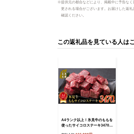
提供元の都合などにより、掲載中に予告なく
更される場合がございます。お届けした返礼
確認ください。
この返礼品を見ている人は
A4ランク以上！氷見牛のももを
使ったサイコロステーキ3470g
富山県 氷見市 牛 肉 モモ ステー