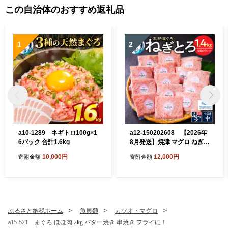
この自治体のおすすめ返礼品
1
2
a10-1289 ネギトロ100g×1
a12-150202608 【2026年
6パック 合計1.6kg
8月発送】焼津 マグロ ねぎと
ろ セット S4
10,000円
12,000円
寄附金額
寄附金額
ふるさと納税ホーム
魚貝類
カツオ・マグロ
a15-521 まぐろ ほほ肉 2kg バター焼き 串焼き フライに！