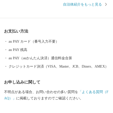
ないサクラエビが水揚げされる大井川港があります。そのため、
自治体紹介をもっと見る
焼津では水産加工業も全国屈指の生産地となっており、カツオ節
など様々な種類の水産物を特産品としています。また、温暖な気
候と大井川を水源とする豊かな水など自然条件に恵まれ、米やい
ちご、茶、みかんなどの農業も豊富です。ぜひ、焼津市の特産品
お支払い方法
をお楽しみください。
au PAY カード（番号入力不要）
au PAY 残高
au PAY（auかんたん決済）通信料金合算
クレジットカード決済（VISA、Master、JCB、Diners、AMEX）
お申し込みに関して
不明点がある場合、お問い合わせの多い質問を
「よくある質問（F
AQ）」
に掲載しておりますのでご確認ください。