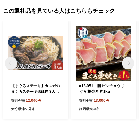
この返礼品を見ている人はこちらもチェック
【まぐろステーキ】カスガの
a13-051 脂 ビンチョウ ま
まぐろステーキほほ肉 3人前
ぐろ 藁焼き 約1kg
| まぐろステーキ ステーキま
12,000円
13,000円
寄附金額
寄附金額
ぐろ マグロ 鮪 冷凍 お取り寄
せグルメ 大分県産 九州産 津
大分県津久見市
静岡県焼津市
久見市 熨斗対応