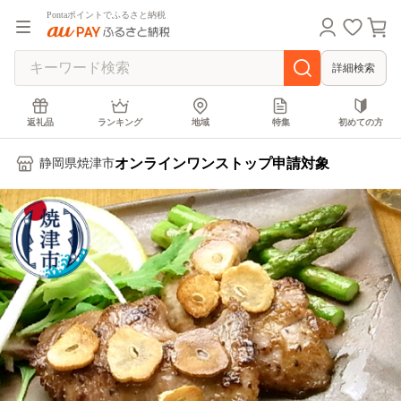
Pontaポイントでふるさと納税
詳細検索
返礼品
ランキング
地域
特集
初めての方
オンラインワンストップ申請対象
静岡県焼津市