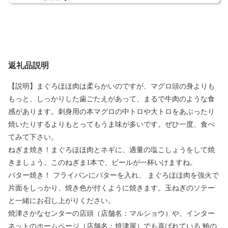
返礼品説明
【説明】まぐろほほ肉は柔らかいのですが、マグロ頭の身よりも
もっと、しっかりした歯ごたえがあって、まるで牛肉のような食
感があります。刺身用の本マグロの中トロや大トロをあぶったり
焼いたりするよりもとってもうま味が多いです。ぜひ一度、食べ
てみて下さい。
ねぎま焼き！まぐろほほ肉とネギに、適量の塩こしょうをして焼
きましょう。このねぎま1本で、ビールが一杯いけますね。
バター焼き！ フライパンにバターを入れ、 まぐろほほ肉を強火で
片面をしっかり、焼き色が付くように焼きます。玉ねぎのソテー
と一緒にお召し上がりください。
焼津さかなセンターの店頭（店舗名：マルショウ）や、インター
ネットのホームページ（店舗名：焼津屋）でも喜ばれている 鮪の