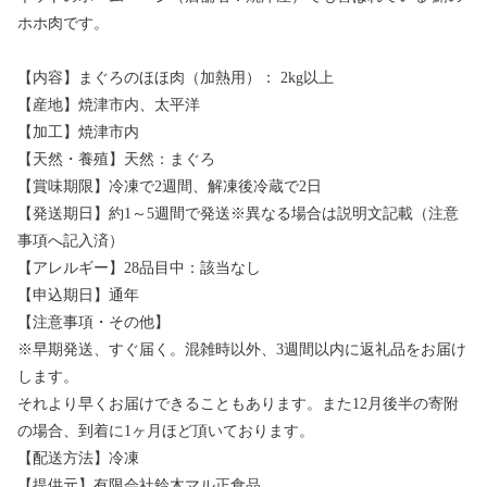
ホホ肉です。
【内容】まぐろのほほ肉（加熱用）： 2kg以上
【産地】焼津市内、太平洋
【加工】焼津市内
【天然・養殖】天然：まぐろ
【賞味期限】冷凍で2週間、解凍後冷蔵で2日
【発送期日】約1～5週間で発送※異なる場合は説明文記載（注意
事項へ記入済）
【アレルギー】28品目中：該当なし
【申込期日】通年
【注意事項・その他】
※早期発送、すぐ届く。混雑時以外、3週間以内に返礼品をお届け
します。
それより早くお届けできることもあります。また12月後半の寄附
の場合、到着に1ヶ月ほど頂いております。
【配送方法】冷凍
【提供元】有限会社鈴木マル正食品