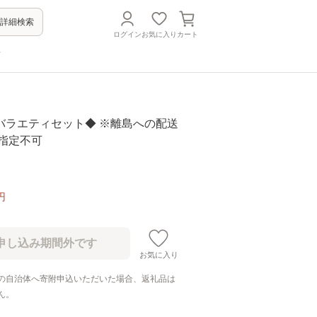
詳細検索
ログイン
お気に入り
カート
方
バラエティセット◆ ※離島への配送
日指定不可
円
お気に入り
の自治体へ寄附申込いただいた場合、返礼品は
ん。