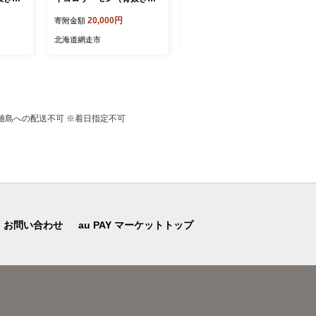
kg ABBI011
20,000円
40,000円
寄附金額
寄附金額
北海道網走市
北海道網走市
離島への配送不可 ※着日指定不可
お問い合わせ
au PAY マーケットトップ