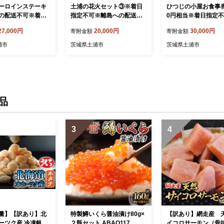
ーロインステーキ
土浦の花火セット③※着日
ひつじの小屋お食事券 
の配送不可※着日
指定不可※離島への配送不
0円相当※着日指定
可
島への配送不可
27,000円
20,000円
30,000円
寄附金額
寄附金額
浦市
茨城県土浦市
茨城県土浦市
品
3
4
量】【訳あり】北
特製鱒いくら醤油漬け80g×
【訳あり】網走産 
ーツク産 冷凍帆立
２瓶セット ABAO117
イコロサーモン（骨