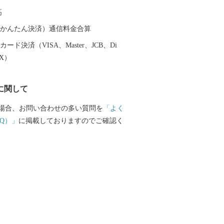
高
（auかんたん決済）通信料金合算
ード決済（VISA、Master、JCB、Di
EX）
に関して
場合、お問い合わせの多い質問を
「よく
Q）」
に掲載しておりますのでご確認く