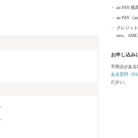
au PAY 残
au PAY
クレジットカ
ners、AM
お申し込み
不明点がある
ある質問（FA
ださい。
g、
g、