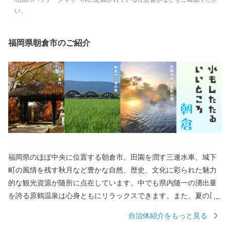
い。
福岡県朝倉市のご紹介
福岡県のほぼ中央に位置する朝倉市。田園を潤す三連水車、城下
町の風情を残す秋月など豊かな自然、歴史、文化に彩られた魅力
的な観光資源が随所に点在しています。中でも県内随一の湧出量
を誇る原鶴温泉は心身ともにリラックスできます。また、夏の風
物詩である鵜飼は全国的に有名で奈良時代からおこなわれていた
自治体紹介をもっと見る
とされています。春には桜で有名な甘木公園。桜を眺めながらお