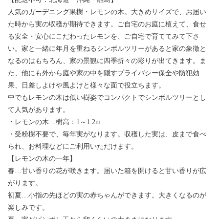
人気のガーデニング果樹・レモンの木。大きめサイズで、お届い
た時から実の収穫が期待できます。ご自宅のお庭に植えて、食せ
る安全・安心にこだわったレモンを、ご自宅で育ててみて下さ
い。家と一緒に年月を重ねるシンボルツリーがあると家の象徴と
なるのはもちろん、家の景観に四季折々の彩りが出てきます。ま
た、他にも外から庭や家の中を隠すプライバシー保全や防犯効
果、日差しよけや風よけと様々な面で役立ちます。
中でもレモンの木は低い樹姿でコンパクトでシンボルツリーとし
て人気があります。
・レモンの木…樹高：1～1.2m
・受粉樹不要で、毎年実がなります。収穫した実は、皮まで食べ
られ、お料理などにご利用いただけます。
【レモンの木の一年】
春…甘い香りの花が咲きます。届いた箱を開けると甘い香りが広
がります。
初夏…小指の先ほどの実の赤ちゃんができます。大きくなるのが
楽しみです。