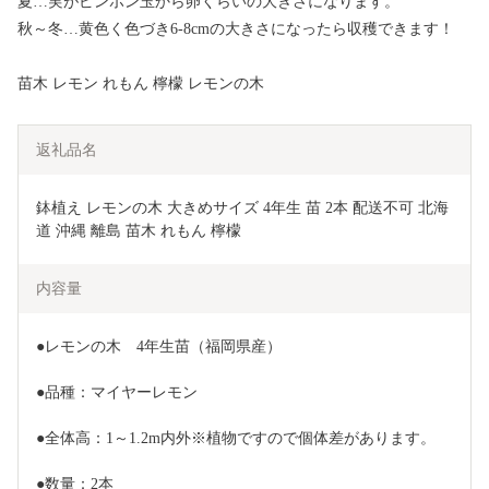
夏…実がピンポン玉から卵くらいの大きさになります。
秋～冬…黄色く色づき6-8cmの大きさになったら収穫できます！
苗木 レモン れもん 檸檬 レモンの木
返礼品名
鉢植え レモンの木 大きめサイズ 4年生 苗 2本 配送不可 北海
道 沖縄 離島 苗木 れもん 檸檬 
内容量
●レモンの木　4年生苗（福岡県産）
●品種：マイヤーレモン
●全体高：1～1.2m内外※植物ですので個体差があります。
●数量：2本