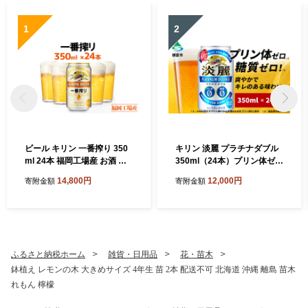
1
2
ビール キリン 一番搾り 350
キリン 淡麗 プラチナダブル
ml 24本 福岡工場産 お酒 キ
350ml（24本）プリン体ゼロ
リンビール 送料無料 生ビー
×糖質ゼロ 発泡酒 ビール類
14,800円
12,000円
寄附金額
寄附金額
ル ギフト 内祝い ケース 一番
福岡工場産 ALC.5.5% アル
搾り麦汁 麦100％ すみきっ
コール5.5％ お酒 プリン体0
た味わい
糖質0 ギフト 贈答品 晩酌 家
飲み 独自の製法 スムーズな
飲み口 贅沢な味わい
ふるさと納税ホーム
雑貨・日用品
花・苗木
鉢植え レモンの木 大きめサイズ 4年生 苗 2本 配送不可 北海道 沖縄 離島 苗木
れもん 檸檬