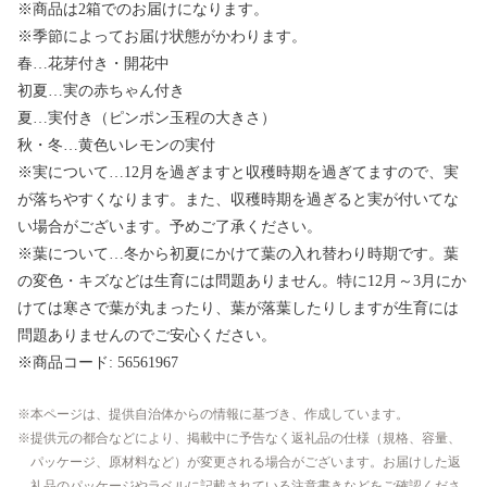
※商品は2箱でのお届けになります。
※季節によってお届け状態がかわります。
春…花芽付き・開花中
初夏…実の赤ちゃん付き
夏…実付き（ピンポン玉程の大きさ）
秋・冬…黄色いレモンの実付
※実について…12月を過ぎますと収穫時期を過ぎてますので、実
が落ちやすくなります。また、収穫時期を過ぎると実が付いてな
い場合がございます。予めご了承ください。
※葉について…冬から初夏にかけて葉の入れ替わり時期です。葉
の変色・キズなどは生育には問題ありません。特に12月～3月にか
けては寒さで葉が丸まったり、葉が落葉したりしますが生育には
問題ありませんのでご安心ください。
※商品コード: 56561967
本ページは、提供自治体からの情報に基づき、作成しています。
提供元の都合などにより、掲載中に予告なく返礼品の仕様（規格、容量、
パッケージ、原材料など）が変更される場合がございます。お届けした返
礼品のパッケージやラベルに記載されている注意書きなどをご確認くださ