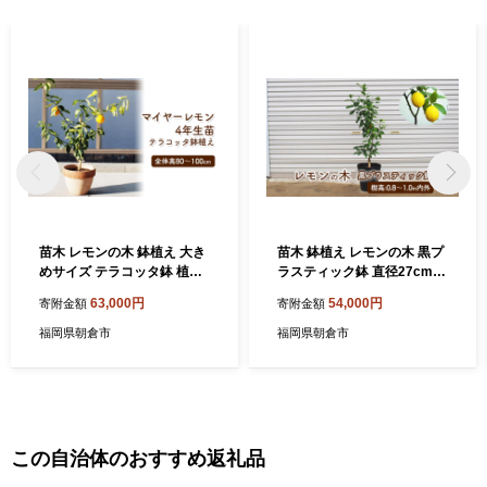
苗木 レモンの木 鉢植え 大き
苗木 鉢植え レモンの木 黒プ
めサイズ テラコッタ鉢 植物
ラスティック鉢 直径27cm
ガーデン ガーデニング ※配
植物 ガーデン インテリア ※
63,000円
54,000円
寄附金額
寄附金額
送不可:北海道、沖縄、離島
配送不可:北海道、沖縄、離
島
福岡県朝倉市
福岡県朝倉市
この自治体のおすすめ返礼品