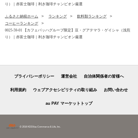
り）｜赤富士珈琲｜利き珈琲チャンピオン厳選
ふるさと納税ホーム
ランキング
飲料類ランキング
コーヒーランキング
0025-59-01 【カフェバッハグループ限定】豆・グアテマラ・ゲイシャ（浅煎
り）｜赤富士珈琲｜利き珈琲チャンピオン厳選
プライバシーポリシー
運営会社
自治体関係者の皆様へ
利用規約
ウェブアクセシビリティの取り組み
お問い合わせ
au PAY マーケットトップ
© 2016 KDDI/au Commerce & Life, Inc.