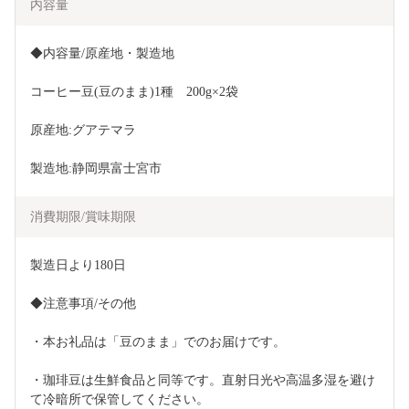
内容量
◆内容量/原産地・製造地
コーヒー豆(豆のまま)1種　200g×2袋
原産地:グアテマラ
製造地:静岡県富士宮市
消費期限/賞味期限
製造日より180日
◆注意事項/その他
・本お礼品は「豆のまま」でのお届けです。
・珈琲豆は生鮮食品と同等です。直射日光や高温多湿を避け
て冷暗所で保管してください。