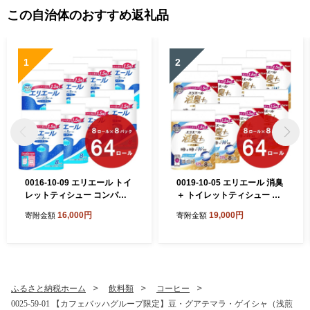
この自治体のおすすめ返礼品
1
2
0016-10-09 エリエール トイ
0019-10-05 エリエール 消臭
レットティシュー コンパク
＋ トイレットティシュー し
トシングル 8ロール×8パック
っかり香るフレッシュクリア
16,000円
19,000円
寄附金額
寄附金額
64ロール 1.5倍巻 82.5m ト
の香り コンパクトダブル 8ロ
イレットペーパー シングル
ール×8パック 64ロール 1.5
パルプ100％ 香りつき 日用
倍巻 37.5m トイレットペー
品 消耗品 備蓄
パー ダブル パルプ100％ 消
臭 防臭 日用品 消耗品 備蓄
ふるさと納税ホーム
飲料類
コーヒー
0025-59-01 【カフェバッハグループ限定】豆・グアテマラ・ゲイシャ（浅煎