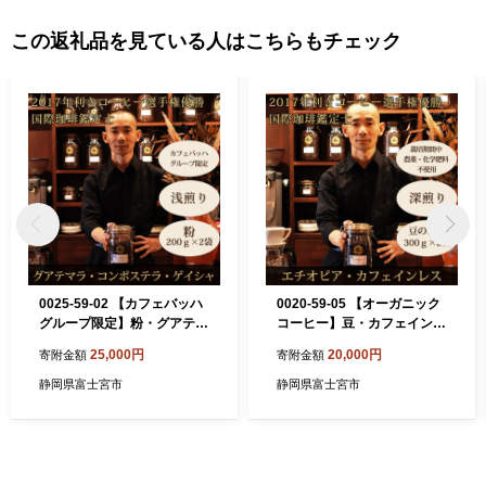
この返礼品を見ている人はこちらもチェック
0025-59-02 【カフェバッハ
0020-59-05 【オーガニック
グループ限定】粉・グアテマ
コーヒー】豆・カフェインレ
ラ・ゲイシャ（浅煎り）｜赤
ス｜エチオピア｜深煎り｜赤
25,000円
20,000円
寄附金額
寄附金額
富士珈琲｜利き珈琲チャンピ
富士珈琲｜利き珈琲チャンピ
オン厳選
オン厳選
静岡県富士宮市
静岡県富士宮市