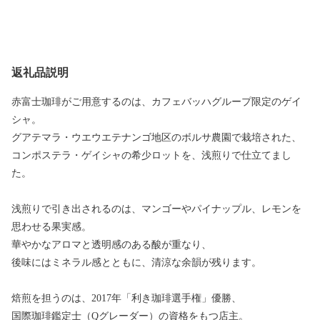
返礼品説明
赤富士珈琲がご用意するのは、カフェバッハグループ限定のゲイ
シャ。
グアテマラ・ウエウエテナンゴ地区のボルサ農園で栽培された、
コンポステラ・ゲイシャの希少ロットを、浅煎りで仕立てまし
た。
浅煎りで引き出されるのは、マンゴーやパイナップル、レモンを
思わせる果実感。
華やかなアロマと透明感のある酸が重なり、
後味にはミネラル感とともに、清涼な余韻が残ります。
焙煎を担うのは、2017年「利き珈琲選手権」優勝、
国際珈琲鑑定士（Qグレーダー）の資格をもつ店主。