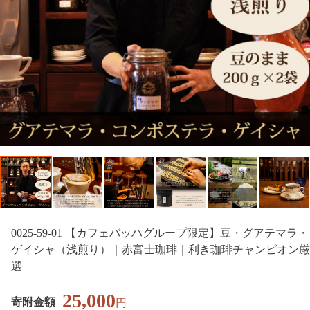
0025-59-01 【カフェバッハグループ限定】豆・グアテマラ・
ゲイシャ（浅煎り）｜赤富士珈琲｜利き珈琲チャンピオン厳
選
25,000
寄附金額
円