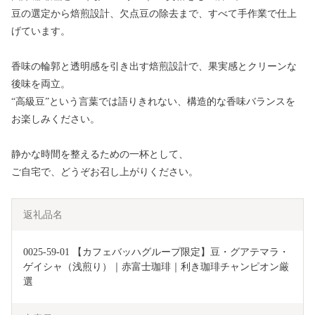
豆の選定から焙煎設計、欠点豆の除去まで、すべて手作業で仕上
げています。
香味の輪郭と透明感を引き出す焙煎設計で、果実感とクリーンな
後味を両立。
“高級豆”という言葉では語りきれない、構造的な香味バランスを
お楽しみください。
静かな時間を整えるための一杯として、
ご自宅で、どうぞお召し上がりください。
返礼品名
0025-59-01 【カフェバッハグループ限定】豆・グアテマラ・
ゲイシャ（浅煎り）｜赤富士珈琲｜利き珈琲チャンピオン厳
選