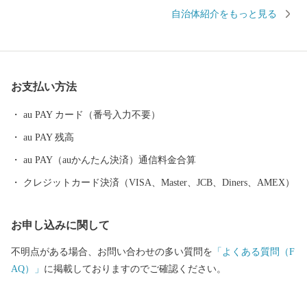
い自然景観』、名物「富士宮やきそば」や富士山の恵みを生かし
自治体紹介をもっと見る
て生産された農産物、ニジマス、日本酒といった『美食』など、
様々な美しさに彩られた、バラエティ豊かなまちです。 市内には
富士山本宮浅間大社、静岡県富士山世界遺産センター、白糸ノ滝
などの「世界文化遺産富士山」の構成資産があり、富士山の麓で
お支払い方法
育まれた歴史文化を体感できます。 市の北部にある朝霧高原で
は、富士山をバックに草を食べる牛など、のどかな風景が楽しめ
au PAY カード（番号入力不要）
ます。 また、近年は多くのキャンプ客で賑わっており、キャンプ
au PAY 残高
の他にも、パラグライダー、E-BIKEなどのアクティビティを楽し
むことができます。 ぜひ富士宮市へ足を運んでいただき、魅力を
au PAY（auかんたん決済）通信料金合算
感じていただけたら幸いです。
クレジットカード決済（VISA、Master、JCB、Diners、AMEX）
お申し込みに関して
不明点がある場合、お問い合わせの多い質問を
「よくある質問（F
AQ）」
に掲載しておりますのでご確認ください。