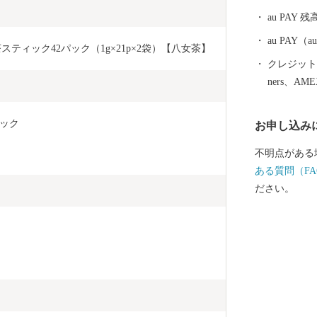
れた絶妙な塩
au PAY 残
メの代表格「もつ鍋」。 新
の特産品をぜ
au PAY
スティック42パック（1g×21p×2袋）【八女茶】
クレジットカ
ners、AM
ック
お申し込み
不明点がある
ある質問（FA
ださい。