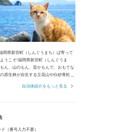
福岡県新宮町（しんぐうまち）ば寄って
のもん、山のもん、旨かもんで、おもてな
万葉集にも詠われた相島（あいのしま）な
自治体紹介をもっと見る
す。 最強の戦国武将「立花宗
メディアにも取り上げられています。 優
り手の愛情と技が育む新宮町の“美味し
級ブランドいち
法
」に、 皇室献上の歴史を持つ「立花みか
沿いにズラリと並ぶ水産加工所で仕上げら
 カード（番号入力不要）