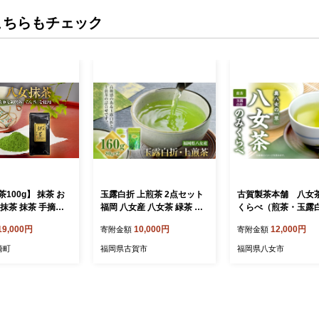
こちらもチェック
100g】 抹茶 お
玉露白折 上煎茶 2点セット
古賀製茶本舗 八女
茶 抹茶 手摘み
福岡 八女産 八女茶 緑茶 日
くらべ（煎茶・玉露
茶道練習用抹茶 稽古
本茶 玉露 煎茶 飲み比べ 詰
緑茶 お茶 茶葉 国産
19,000円
10,000円
12,000円
寄附金額
寄附金額
茶 茶 緑茶 粉末 石
め合わせ セット 送料無料
べ 福岡県 八女市
道 抹茶 詰め合わ
崎町
福岡県古賀市
福岡県八女市
作り スイーツ ギ
 プレゼント ふる
おすすめ 人気 ラ
 お取り寄せ 福岡県