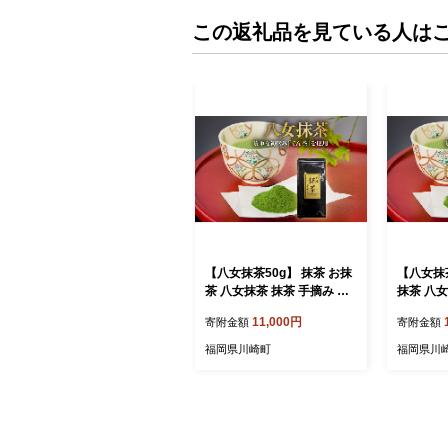
この返礼品を見ている人は
【八女抹茶50g】 抹茶 お抹
【八女抹茶
茶 八女抹茶 抹茶 手摘み 八
抹茶 八女抹
女茶 茶道練習用抹茶 稽古用
八女茶 
11,000円
寄附金額
寄附金額
抹茶 お茶 茶 緑茶 粉末 石臼
用抹茶 お
挽き 茶道 抹茶 詰め合わせ
臼挽き 茶
福岡県川崎町
福岡県川
お菓子作り スイーツ ギフト
せ お菓子
贈答 プレゼント ふるさと納
フト 贈答
税 おすすめ 人気 ランキン
さと納税 
グ お取り寄せ 福岡県 川崎
ンキング
町
川崎町