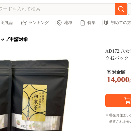
返礼品
ランキング
地域
特集
初めての
ップ申請対象
AD172.
ク42パック（
寄附金額
14,000
現在お住まい
贈答されませ