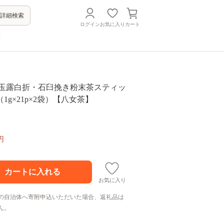
詳細検索
ログイン
お気に入り
カート
方
八女玉露白折・石臼挽き粉末茶スティッ
1g×21p×2袋）【八女茶】
円
お気に入り
の自治体へ寄附申込いただいた場合、返礼品は
ん。