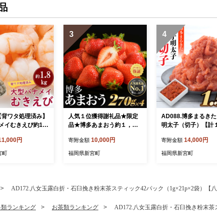
品
3
4
.【背ワタ処理済み】
人気１位獲得謝礼品★限定
AD088.博多まるき
メイむきえび約1.8
品★博多あまおう約１，０
明太子（切子）【計
ック）
８０g（先行受付／２０２７
キロ】【辛子明太子
11,000円
10,000円
14,000円
寄附金額
寄附金額
年２月以降発送）.A1609
【あまおう】
宮町
福岡県新宮町
福岡県新宮町
AD172.八女玉露白折・石臼挽き粉末茶スティック42パック（1g×21p×2袋）【
料類ランキング
お茶類ランキング
AD172.八女玉露白折・石臼挽き粉末茶ス