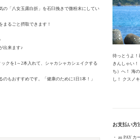
気の「八女玉露白折」を石臼挽きで微粉末にしてい
をまるごと摂取できます！
♪
が出来ます♪
待っとうよ！
ティックを1～2本入れて、シャカシャカシェイクする
きんしゃい！ ようこそ!福岡県新宮町（しんぐうま
ち）へ！ 海
るのもおすすめです。「健康のために1日1本！」
し！ クスノキの原生林が自生する立花山や白砂青松の
新宮海岸、 
ど自然にも恵まれていま
茂」が多くの
れた自然と作
い”を揃えました。 じゅわ～と甘い高
お支払い方
ご「あまおう
ん」。 海岸
au PAY