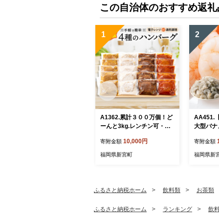
この自治体のおすすめ返礼
1
2
A1362.累計３００万個！ど
AA451
ーんと3kg.レンチン可・湯
大型バナ
煎可.ベストな４種ハンバー
kg（1パ
10,000円
寄附金額
寄附金額
グセット【150g×20個】
【訳あり】【北海道・沖
福岡県新宮町
福岡県新
縄・離島へ配送不可】
ふるさと納税ホーム
飲料類
お茶類
ふるさと納税ホーム
ランキング
飲