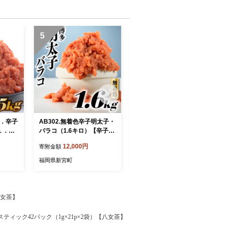
5
6
た．辛子
AB302.無着色辛子明太子・
AB375.旬を急速凍結した濃
１．５
バラコ（1.6キロ）【辛子明
厚な牡蠣（１．５ｋｇ）.バ
】
太子】
ラ凍結.国産
12,000円
12,000円
寄附金額
寄附金額
福岡県新宮町
福岡県新宮町
八女茶】
ティック42パック（1g×21p×2袋）【八女茶】