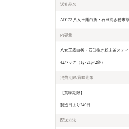
返礼品名
AD172.八女玉露白折・石臼挽き粉末茶
内容量
八女玉露白折・石臼挽き粉末茶スティ
42パック（1g×21p×2袋）
消費期限/賞味期限
【賞味期限】
製造日より240日
配送方法