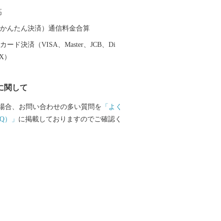
加減の「明太子」や「干物」。 福岡グル
高
宮町でしか味わえない自慢
ひお楽しみください！
（auかんたん決済）通信料金合算
ード決済（VISA、Master、JCB、Di
EX）
に関して
場合、お問い合わせの多い質問を
「よく
Q）」
に掲載しておりますのでご確認く