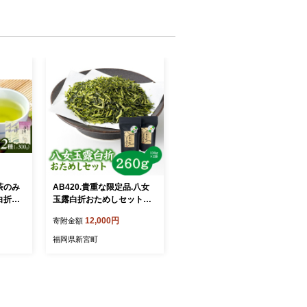
茶のみ
AB420.貴重な限定品.八女
白折）
玉露白折おためしセット
 飲み比
【八女茶】
12,000円
寄附金額
福岡県新宮町