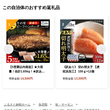
この自治体のおすすめ返礼品
1
2
【5営業以内発送】★大容
《訳あり》 切れ明太子 【虎
量！合計1.65kg！★訳あ
杖浜加工】 100ｇ×12個
り・牛の里ビーフハンバーグ
14,500円
13,500円
寄附金額
寄附金額
(110ｇ5枚入）×3
ふるさと納税ホーム
魚貝類
鮭・サーモン