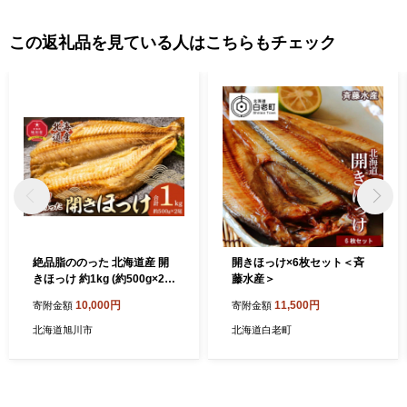
この返礼品を見ている人はこちらもチェック
絶品脂ののった 北海道産 開
開きほっけ×6枚セット＜斉
きほっけ 約1kg (約500g×2尾
藤水産＞
セット)_01700
10,000円
11,500円
寄附金額
寄附金額
北海道旭川市
北海道白老町