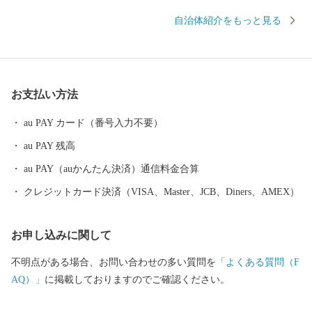
館、国立民族共生公園等から構成される「ウポポイ」がアイヌ文
自治体紹介をもっと見る
化復興・創造の拠点として開設されました。 見どころ満載の白老
町へ是非お越しください。
お支払い方法
au PAY カード（番号入力不要）
au PAY 残高
au PAY（auかんたん決済）通信料金合算
クレジットカード決済（VISA、Master、JCB、Diners、AMEX）
お申し込みに関して
不明点がある場合、お問い合わせの多い質問を
「よくある質問（F
AQ）」
に掲載しておりますのでご確認ください。