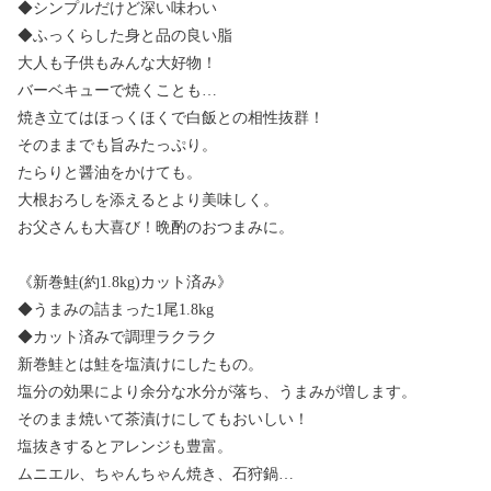
◆シンプルだけど深い味わい
◆ふっくらした身と品の良い脂
大人も子供もみんな大好物！
バーベキューで焼くことも…
焼き立てはほっくほくで白飯との相性抜群！
そのままでも旨みたっぷり。
たらりと醤油をかけても。
大根おろしを添えるとより美味しく。
お父さんも大喜び！晩酌のおつまみに。
《新巻鮭(約1.8kg)カット済み》
◆うまみの詰まった1尾1.8kg
◆カット済みで調理ラクラク
新巻鮭とは鮭を塩漬けにしたもの。
塩分の効果により余分な水分が落ち、うまみが増します。
そのまま焼いて茶漬けにしてもおいしい！
塩抜きするとアレンジも豊富。
ムニエル、ちゃんちゃん焼き、石狩鍋…