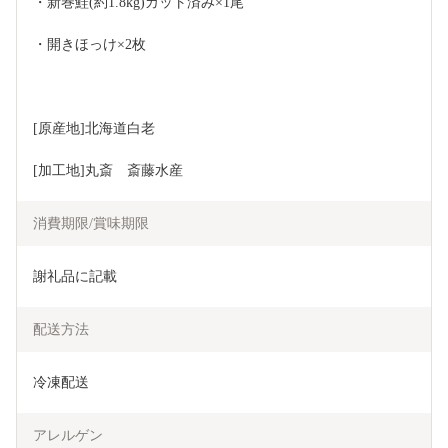
・新巻鮭(約1.8kg)カット済み×1尾
・開きほっけ×2枚
[原産地]北海道白老
[加工地]丸斎　斎藤水産
消費期限/賞味期限
謝礼品に記載
配送方法
冷凍配送
アレルゲン