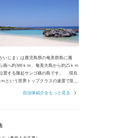
いじま）は鹿児島県の奄美群島に属
ら南へ約380ｋｍ、奄美大島から約25ｋｍ
置する隆起サンゴ礁の島です。 現在
ｍｍという世界トップクラスの速度で隆起
には今も豊かなサンゴ礁が広がっていま
自治体紹介をもっと見る
石を利用した石垣など、島民の生活はサ
した。 周囲48.6ｋｍ、面積5
の小さな島で、険しい山や河川はなく中央部
法
がり一番高いところでも標高は211ｍしか
島といえます。主な産業はサトウキビを