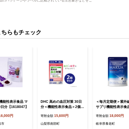
品のパッケージやラベルに記載されている注意書きなどをご
こちらもチェック
機能性表示食品 マ
DHC 高めの血圧対策 30日
＜毎月定期便＞紫外
0日分【1618047】
分＜機能性表示食品＞2個セ
サプリ機能性表示食
ット(60日分)【1614834】
タキサンチン配合HA
16,000円
15,600円
18,000円
寄附金額
寄附金額
ハクア30日30粒全4回
4219】
森市
山梨県南部町
岐阜県養老町