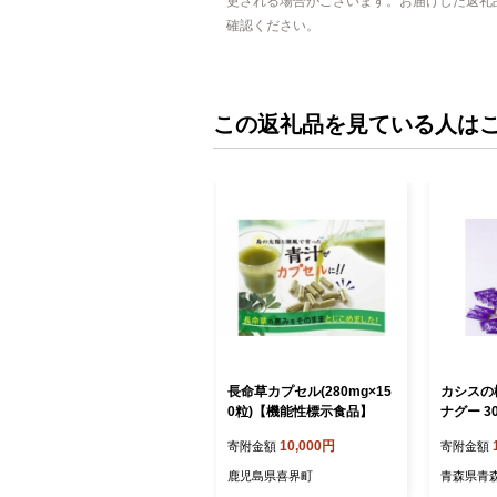
更される場合がございます。お届けした返礼
確認ください。
この返礼品を見ている人は
長命草カプセル(280mg×15
カシスの
0粒)【機能性標示食品】
ナグー 3
10,000円
寄附金額
寄附金額
鹿児島県喜界町
青森県青