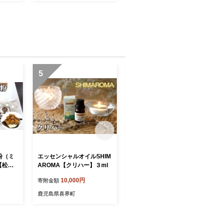
ヶ根
5
6
粉（ミ
エッセンシャルオイルSHIM
エッセンシャルオイルSHIM
【松村
AROMA【クリハー】３ml
AROMA【花良治みかん】
３ml
10,000円
14,000円
寄附金額
寄附金額
鹿児島県喜界町
鹿児島県喜界町