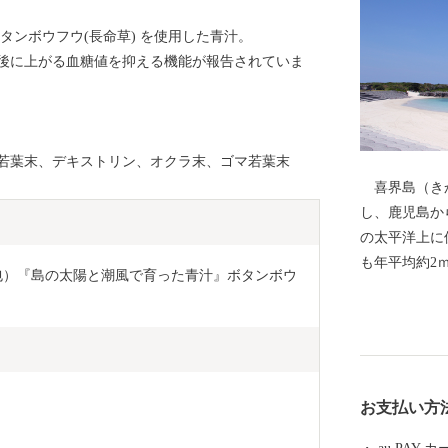
タンボウフウ(長命草) を使用した青汁。
後に上がる血糖値を抑える機能が報告されていま
若葉末、デキストリン、オクラ末、ゴマ若葉末
喜界島（きか
し、鹿児島か
の太平洋上に位
も年平均約2
1包）『島の太陽と潮風で育った青汁』ボタンボウ
し続け、海中
す。 サンゴのミネラルを豊富に含んだ土壌での農業
やサンゴの化
ンゴと共に育まれてきま
6.94ｋ㎡
お支払い方
には段丘が広
なく、平坦な