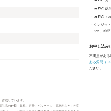
au PAY
中心とした農
au PAY 残
シェアを誇り
au PAY
クレジットカ
ners、AM
お申し込み
不明点がある
ある質問（FA
ださい。
、作成しています。
返礼品の仕様（規格、容量、パッケージ、原材料など）が変