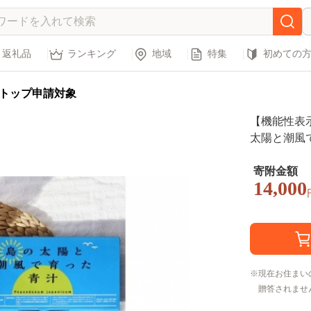
返礼品
ランキング
地域
特集
初めての
トップ申請対象
【機能性表示
太陽と潮風
草)
寄附金額
14,000
現在お住まい
贈答されませ