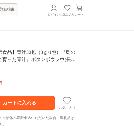
詳細検索
ログイン
お気に入り
カート
方
食品】青汁30包（3ｇ/1包）『島の
で育った青汁』ボタンボウフウ(長命
円
お気に入り
の自治体へ寄附申込いただいた場合、返礼品は
ん。