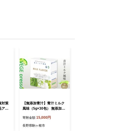
線対策
【無添加青汁】青汁ミルク
品アス
風味（5g×30包） 無添加青
KUA
汁 デキストリンフリー青汁
15,000円
寄附金額
【407
デキストリン無添加青汁 粉
末青汁 ヘルシー青汁 健康青
長野県駒ヶ根市
汁 野菜青汁 植物性青汁 駒