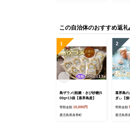
この自治体のおすすめ返礼
1
2
島ザラメ(粗糖・きび砂糖)5
喜界島の
00g×13袋【喜界島産】
ぎぃ【個
＞
10,000円
寄附金額
寄附金額
鹿児島県喜界町
鹿児島県