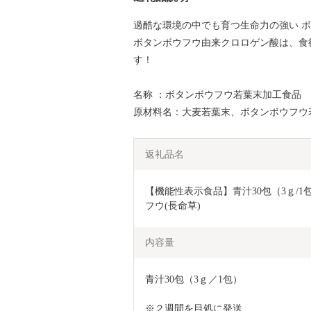
過酷な環境の中でも育つ生命力の強い ボ
ボタンボウフウ由来クロロゲン酸は、食
す！
名称 ：ボタンボウフウ若葉末加工食品
原材料名：大麦若葉末、ボタンボウフウ
返礼品名
【機能性表示食品】青汁30包（3ｇ/
フウ(長命草)
内容量
青汁30包（3ｇ／1包）
※２週間を目処に発送