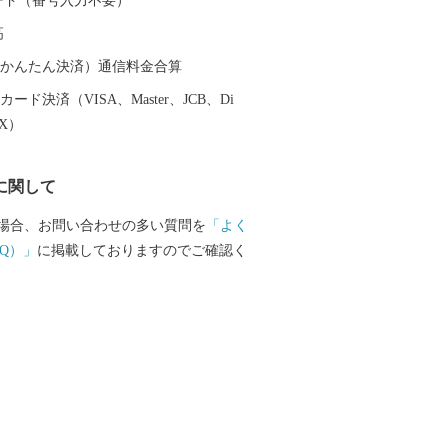
 カード（番号入力不要）
業で中でも、白ゴマの生産量は国内一の
高
ます。
（auかんたん決済）通信料金合算
ード決済（VISA、Master、JCB、Di
EX）
に関して
場合、お問い合わせの多い質問を
「よく
Q）」
に掲載しておりますのでご確認く