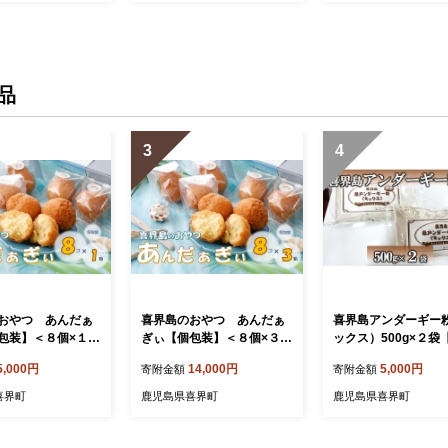
品
3
4
おやつ あんだぁ
喜界島のおやつ あんだぁ
喜界島アンダーギー
包装】＜８個×１箱
ぎぃ【個包装】＜８個×３箱
ックス）500g×２袋
＞
商店】
5,000円
14,000円
5,000円
寄附金額
寄附金額
喜界町
鹿児島県喜界町
鹿児島県喜界町