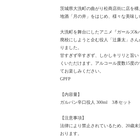
茨城県大洗町の曲がり松商店街に店を構
地酒「月の井」をはじめ、様々な美味し
大洗町を舞台にしたアニメ『ガールズ&
廃校にしようと企む役人「辻廉太」さん
りました。
甘すぎず辛すぎず、しかしキリリと旨い
くいただけます。アルコール度数15度
てお楽しみください。
GPFP
【内容量】
ガルパン辛口役人 300ml 3本セット
【注意事項】
法律により禁止されているため、20歳
おります。