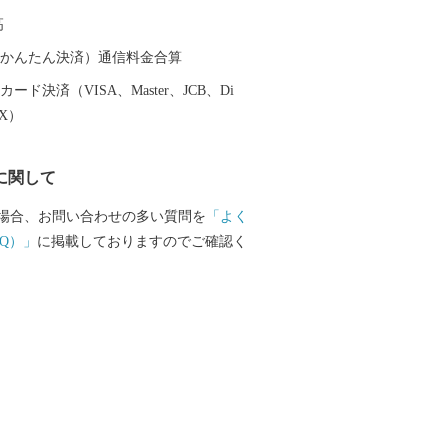
水族館の年間パスポートなども返礼品と
高
せていただいておりますのでぜひご覧く
（auかんたん決済）通信料金合算
ード決済（VISA、Master、JCB、Di
EX）
に関して
場合、お問い合わせの多い質問を
「よく
Q）」
に掲載しておりますのでご確認く