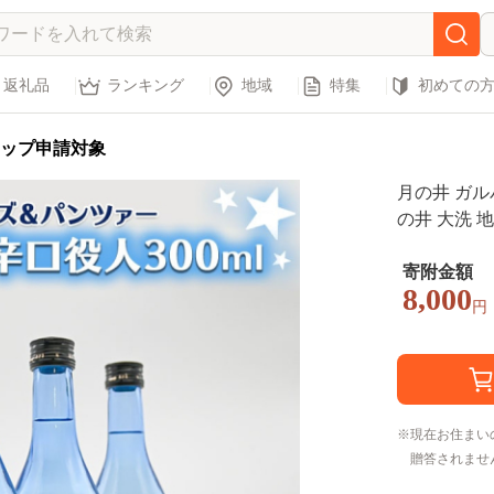
返礼品
ランキング
地域
特集
初めての
ップ申請対象
月の井 ガルパ
の井 大洗 
ボ
寄附金額
8,000
円
現在お住まい
贈答されませ