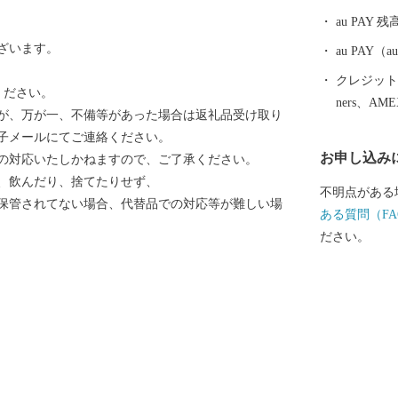
ての宿泊券や
au PAY 残
してご用意さ
ざいます。
ださい。
au PAY
クレジットカ
ください。
ners、AM
が、万が一、不備等があった場合は返礼品受け取り
子メールにてご連絡ください。
お申し込み
の対応いたしかねますので、ご了承ください。
、飲んだり、捨てたりせず、
不明点がある
保管されてない場合、代替品での対応等が難しい場
ある質問（FA
ださい。