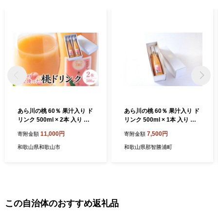
あら川の桃 60％ 果汁入り ド
あら川の桃 60％ 果汁入り ド
リンク 500ml × 2本 入り ギ
リンク 500ml × 1本 入り ギ
フトセット【mao12】
フトセット【mao11】
11,000円
7,500円
寄附金額
寄附金額
和歌山県和歌山市
和歌山県那智勝浦町
この自治体のおすすめ返礼品