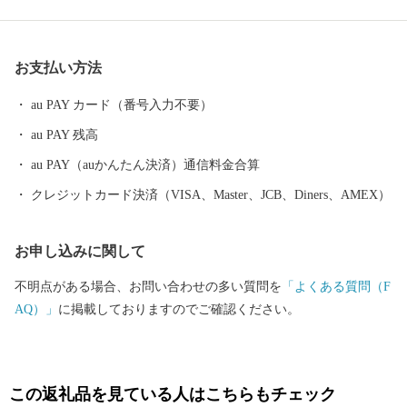
「那智の滝」が忽然と姿を現します。 いにしえの時代、上皇から
庶民まで実にさまざまな人が、遠路はるばるこの地を詣でまし
た。 【生まぐろ】 勝浦漁港は、生まぐろの水揚げ日本一。 生ま
お支払い方法
ぐろとは、捕獲後、冷凍でなく冷蔵（生）で運ばれたまぐろのこ
とです。 もちもちとした生まぐろが、今日もお店に並びます。
au PAY カード（番号入力不要）
【温泉】 JR紀伊勝浦駅を降りると、すぐそこに足湯が。 源泉数は
au PAY 残高
県内一で、温泉宿も日帰り温泉もたくさん。 おだやかな太平洋を
眺めながら、ゆったり、ほっこりしてみませんか？
au PAY（auかんたん決済）通信料金合算
クレジットカード決済（VISA、Master、JCB、Diners、AMEX）
お申し込みに関して
不明点がある場合、お問い合わせの多い質問を
「よくある質問（F
AQ）」
に掲載しておりますのでご確認ください。
この返礼品を見ている人はこちらもチェック