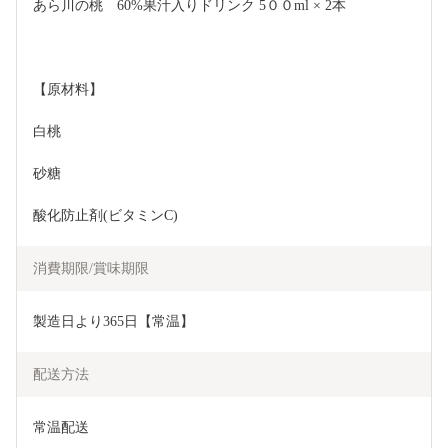
あら川の桃　60%果汁入りドリンク 5００ml × 2本
【原材料】
白桃 
砂糖 
酸化防止剤(ビタミンC)
消費期限/賞味期限
製造日より365日【常温】
配送方法
常温配送