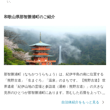
い。
和歌山県那智勝浦町のご紹介
那智勝浦町（なちかつうらちょう）は、紀伊半島の南に位置する
「熊野古道」「生まぐろ」「温泉」のまちです。 【熊野古道】 世
界遺産「紀伊山地の霊場と参詣道（通称：熊野古道）」の大きな
見所のひとつが那智勝浦町にあります。苔むした石畳を上ってい
くと、熊野三山のひとつ「熊野那智大社」、西国三十三所の一番
自治体紹介をもっと見る
札所である「那智山青岸渡寺」、そして日本一の落差133mを誇る