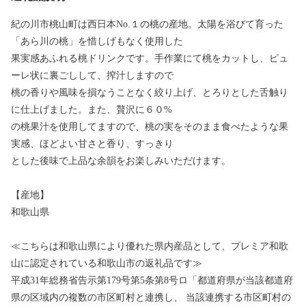
紀の川市桃山町は西日本No.１の桃の産地。太陽を浴びて育った
「あら川の桃」を惜しげもなく使用した
果実感あふれる桃ドリンクです。手作業にて桃をカットし、ピュ
ーレ状に裏ごしして、搾汁しますので
桃の香りや風味を損なうことなく絞り上げ、とろりとした舌触り
に仕上げました。また、贅沢に６０%
の桃果汁を使用してますので、桃の実をそのまま食べたような果
実感、ほどよい甘さと香り、すっきり
とした後味で上品な余韻をお楽しみいただけます。
【産地】
和歌山県
≪こちらは和歌山県により優れた県内産品として、プレミア和歌
山に認定されている和歌山市の返礼品です≫
平成31年総務省告示第179号第5条第8号ロ「都道府県が当該都道府
県の区域内の複数の市区町村と連携し、 当該連携する市区町村の