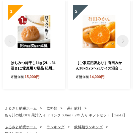
1
2
はちみつ梅干し1kg [2L～3L
［ご家庭用訳あり］有田みか
混合]ご家庭用 C級品 紀州南
ん10kg 2S〜2Lサイズ混合
高梅 和歌山産 紀伊国屋文左
［UT152］
15,000円
14,000円
寄附金額
寄附金額
衛門本舗 ［TC27］
ふるさと納税ホーム
飲料類
果汁飲料
あら川の桃 60％ 果汁入り ドリンク 500ml × 2本 入り ギフトセット【mao12】
ふるさと納税ホーム
ランキング
飲料類ランキング