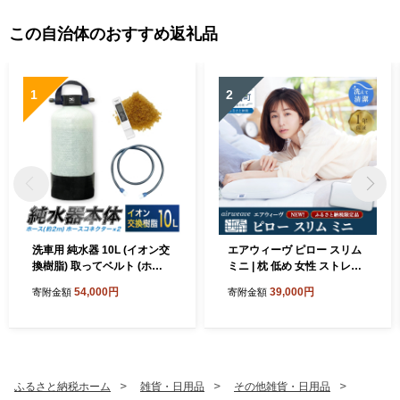
この自治体のおすすめ返礼品
1
2
洗車用 純水器 10L (イオン交
エアウィーヴ ピロー スリム
換樹脂) 取ってベルト (ホー
ミニ | 枕 低め 女性 ストレー
ス約2m ・ ホースコネクター
トネック スマホ首 高反発 洗
54,000円
39,000円
寄附金額
寄附金額
×2) 洗車 ホース付き
える枕 高さ調整シート ギフ
ト 日本製 airweave エアウィ
ーブ
ふるさと納税ホーム
雑貨・日用品
その他雑貨・日用品