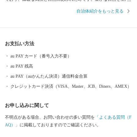
した四季折々のイベント、特産品の筆柿・いちご・なす等があ
自治体紹介をもっと見る
り、農業が盛んな一方、JR東海道本線に３つの駅を有し、従業員
の集約・分散がしやすいことから、デンソーなどの自動車関連産
業をはじめ、エアウィーヴなど、多様なものづくり企業が多く集
積しています。 木々が芽吹く～春爛漫に咲き誇るしだれ桜 光
お支払い方法
輝く夏～緑豊かな山々と清く流れる澄みきった川 趣き深い情緒
豊かな秋～燃え盛るような紅葉と丹精込めて育てた農作物の収穫
au PAY カード（番号入力不要）
大空と大地、凛々しい冬～皆の力で空高く壮大に舞う15畳の大
au PAY 残高
凧の雄姿 四季折々の様々な姿を見せる 『愛のある幸せいっぱい
なまち』＝『愛知県幸田町』“ＫＯＴＡ” 私たちは、このふるさ
au PAY（auかんたん決済）通信料金合算
と納税をご縁に、大好きな幸田町を全国の方に知っていただき、
クレジットカード決済（VISA、Master、JCB、Diners、AMEX）
皆さまの心のふるさととなることが出来ればと願っています。
お申し込みに関して
不明点がある場合、お問い合わせの多い質問を
「よくある質問（F
AQ）」
に掲載しておりますのでご確認ください。