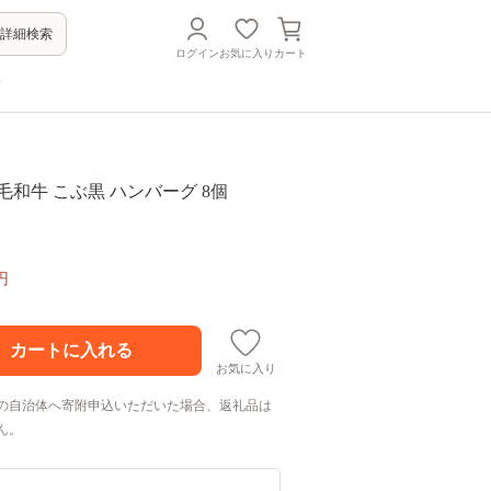
詳細検索
ログイン
お気に入り
カート
方
毛和牛 こぶ黒 ハンバーグ 8個
円
お気に入り
の自治体へ寄附申込いただいた場合、返礼品は
ん。