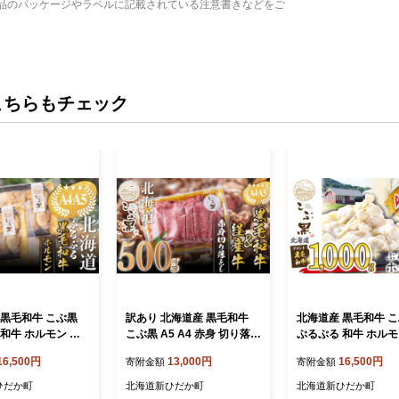
品のパッケージやラベルに記載されている注意書きなどをご
こちらもチェック
 黒毛和牛 こぶ黒
訳あり 北海道産 黒毛和牛
北海道産 黒毛和牛 
和牛 ホルモン 計 1
こぶ黒 A5 A4 赤身 切り落と
ぷるぷる 和牛 ホルモン
g×2)＜LC＞
し 計 500g＜LC＞
kg (500g×2)
16,500円
13,000円
16,500円
寄附金額
寄附金額
ひだか町
北海道新ひだか町
北海道新ひだか町