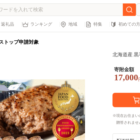
返礼品
ランキング
地域
特集
初めての
ストップ申請対象
北海道産 黒
寄附金額
17,000
現在お住まい
贈答されませ