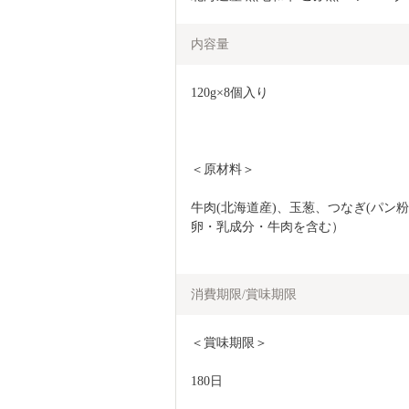
内容量
120g×8個入り
＜原材料＞
牛肉(北海道産)、玉葱、つなぎ(パン
卵・乳成分・牛肉を含む）
消費期限/賞味期限
＜賞味期限＞
180日