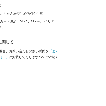
花卉など農産物の生産も盛んです。
高
（auかんたん決済）通信料金合算
ード決済（VISA、Master、JCB、Di
EX）
に関して
場合、お問い合わせの多い質問を
「よく
Q）」
に掲載しておりますのでご確認く