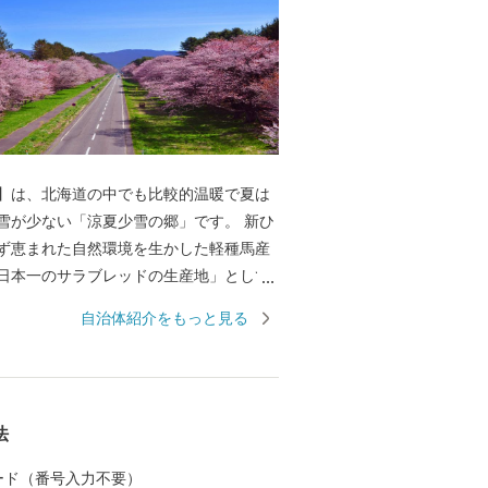
】は、北海道の中でも比較的温暖で夏は
雪が少ない「涼夏少雪の郷」です。 新ひ
ず恵まれた自然環境を生かした軽種馬産
日本一のサラブレッドの生産地」として
リキャップやウォッカ、トウショウボー
自治体紹介をもっと見る
的名馬を輩出しており「競走馬のふるさ
伝統を誇っています。 そして、春には壮
路の桜並木が一斉に花を咲かせ夏には草
邪気に跳ね回る北海道らしい景色が広が
法
また、古くから昆布の漁場としても栄え、
じめ、春ウニや鮭などの海産物や和牛・
 カード（番号入力不要）