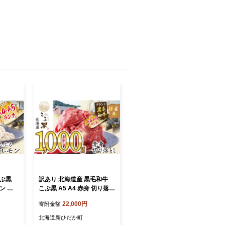
こぶ黒
訳あり 北海道産 黒毛和牛
 計 1
こぶ黒 A5 A4 赤身 切り落と
し 計 1kg (500g×2パック)
22,000円
寄附金額
北海道新ひだか町