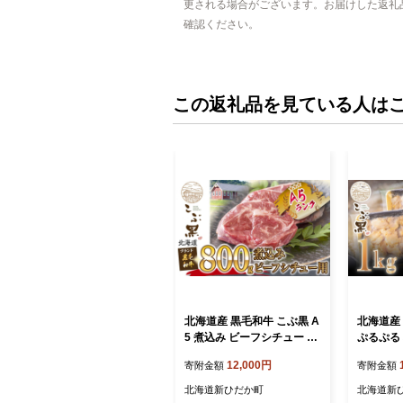
更される場合がございます。お届けした返礼
確認ください。
この返礼品を見ている人は
北海道産 黒毛和牛 こぶ黒 A
北海道産
5 煮込み ビーフシチュー 用
ぷるぷる 
800g
kg (500
12,000円
寄附金額
寄附金額
北海道新ひだか町
北海道新