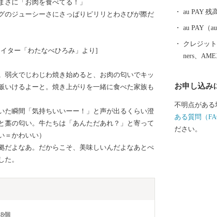
まさに「お肉を食べてる！」
ミニトマト・
au PAY 残
グのジューシーさにさっぱりピリリとわさびが際だ
au PAY
クレジットカ
イター「わたなべひろみ」より]
ners、AM
。弱火でじわじわ焼き始めると、お肉の匂いでキッ
お申し込み
飯いけるよーと。焼き上がりを一緒に食べた家族も
不明点がある
いた瞬間「気持ちいいーー！」と声が出るくらい澄
ある質問（FA
と藁の匂い。牛たちは「あんただあれ？」と寄って
ださい。
い＝かわいい）
拠だよなあ。だからこそ、美味しいんだよなあとぺ
した。
8個