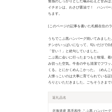
食感のしっかりとした噛み応えと甘みは
イチオシは、わさび醤油で！ ハンバー
ちます。
[このページの記事を書いた札幌在住のラ
うちでこぶ黒ハンバーグ焼いてみました
チンがいっぱいになって、匂いだけで白
「甘い！」と絶句していました。
こぶ黒に会いに行ったまつもと牧場。着
み切った空気。牛舎の中も清潔でフワッ
くる。とにかくめんこかった。（めんこ
人懐っこいのは大事に育てられている証
ろりといただきました。ごちそうさまで
返礼品名
北海道産 黒毛和牛 こぶ黒 ハンバーグ 