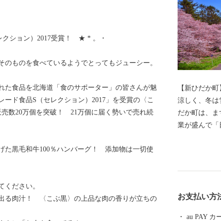
クション）2017受賞！ ★ * 。・
そのものを食べているようでとってもジューシー。
れた食品を北海道「食のサポーター」の皆さんが魅
【新ひだか町
ード食品S（セレクション）2017」を受賞の〈こ
涼しく、冬は
販売数20万個を突破！ 21万個に届く勢いで売れ続
だか町は、ま
業が盛んで「
知られ、オグ
げた黒毛和牛100％ハンバーグ！ 添加物は一切使
イなどの歴史
と」としての
大な二十間道
てください。
原を仔馬が無
お支払い方
出る肉汁！ 〈こぶ黒〉の上品な肉の香りが立ちの
る町です。 
日高昆布をは
au PAY