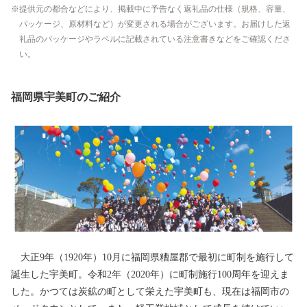
提供元の都合などにより、掲載中に予告なく返礼品の仕様（規格、容量、
パッケージ、原材料など）が変更される場合がございます。お届けした返
礼品のパッケージやラベルに記載されている注意書きなどをご確認くださ
い。
福岡県宇美町のご紹介
大正9年（1920年）10月に福岡県糟屋郡で最初に町制を施行して
誕生した宇美町。令和2年（2020年）に町制施行100周年を迎えま
した。かつては炭鉱の町として栄えた宇美町も、現在は福岡市の