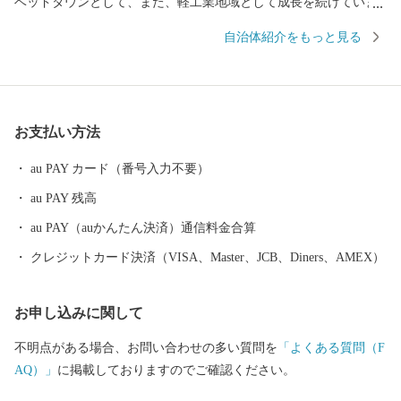
ベッドタウンとして、また、軽工業地域として成長を続けていま
す。 さらに、一本松公園などの豊かな自然や、宇美八幡宮・古
自治体紹介をもっと見る
代山城大野城跡などの歴史的・文化的資源が残る、過去と現在が
融合した歴史ロマンあふれる町です。 ▼URL https://www.town.um
i.lg.jp/site/kankousab-site/
お支払い方法
au PAY カード（番号入力不要）
au PAY 残高
au PAY（auかんたん決済）通信料金合算
クレジットカード決済（VISA、Master、JCB、Diners、AMEX）
お申し込みに関して
不明点がある場合、お問い合わせの多い質問を
「よくある質問（F
AQ）」
に掲載しておりますのでご確認ください。