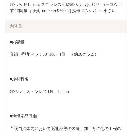
靴べら おしゃれ ステンレス小型靴ベラ type-C [リョーユウ工
業 福岡県 宇美町 um40azo920007] 携帯 コンパクト 小さい
内容量
■内容量
真鍮小型靴ベラ：50×100＝1個　（約30グラム）
■原材料名
靴ベラ：ステンレス304　1.5mm
■地場産品理由
当該自治体内において返礼品等の製造、加工その他の工程の