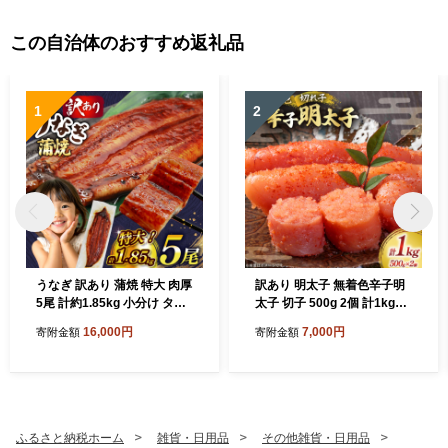
この自治体のおすすめ返礼品
1
2
うなぎ 訳あり 蒲焼 特大 肉厚
訳あり 明太子 無着色辛子明
5尾 計約1.85kg 小分け タレ
太子 切子 500g 2個 計1kg
山椒付き [大黒物産 福岡県 宇
[木村食品 福岡県 宇美町 um
16,000円
7,000円
寄附金額
寄附金額
美町 um40bak830010] 不揃
40beg040001] 辛子明太子
い 規格外 鰻 ウナギ unagi う
小分け めんたいこ 辛子めん
なぎ蒲焼 鰻蒲焼き 蒲焼き か
たいこ ご飯のお供 おつまみ
ば焼き 真空パック 個包装 冷
おかず 家庭用 冷凍 訳アリ
凍
ふるさと納税ホーム
雑貨・日用品
その他雑貨・日用品