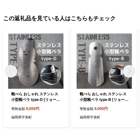
この返礼品を見ている人はこちらもチェック
靴べら おしゃれ ステンレス
靴べら おしゃれ ステンレス
小型靴ベラ type-D [リョーユ
小型靴ベラ type-B [リョーユ
ウ工業 福岡県 宇美町 um40a
ウ工業 福岡県 宇美町 um40a
9,000円
9,000円
寄附金額
寄附金額
zo920008] 携帯 コンパクト
zo920006] 携帯 コンパクト
小さい
小さい
福岡県宇美町
福岡県宇美町