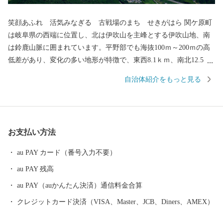
笑顔あふれ 活気みなぎる 古戦場のまち せきがはら 関ケ原町
は岐阜県の西端に位置し、北は伊吹山を主峰とする伊吹山地、南
は鈴鹿山脈に囲まれています。平野部でも海抜100ｍ～200ｍの高
低差があり、変化の多い地形が特徴で、東西8.1ｋｍ、南北12.5ｋ
ｍの町です。中山道、北国街道、伊勢街道と、三つの街道が出合
自治体紹介をもっと見る
う東西の結節点であったこの地には、古くは日本武尊に縁の地で
あったり、壬申の乱の舞台となるなど、日本史に登場する重要人
物たちの物語が多く残されています。壬申の乱の後に置かれた不
破関を境に、 「関東」「関西」の呼称が使われるようになったと
お支払い方法
も言われ、関ケ原には、言葉や食など様々な分野で東西文化が混
在する姿が見られます。 なかでも、当時の主だった戦国武将が相
au PAY カード（番号入力不要）
まみえた「関ケ原合戦」は、一人ひとりの武将の心の葛藤に得も
au PAY 残高
言われぬ物語があります。関ケ原はまさに「戦国（終焉）の聖
地」といえるでしょう。魅力あふれる関ケ原町の観光情報の発信
au PAY（auかんたん決済）通信料金合算
拠点としてJR関ケ原駅前に開館した「関ケ原駅前観光交流館（愛
クレジットカード決済（VISA、Master、JCB、Diners、AMEX）
称：いざ！関ケ原）」では、 おみやげショップや観光案内所があ
り、古戦場巡りの拠点としてご利用いただけます。