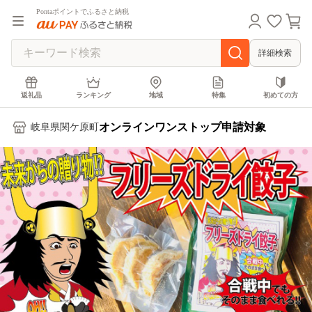
Pontaポイントでふるさと納税
詳細検索
返礼品
ランキング
地域
特集
初めての方
オンラインワンストップ申請対象
岐阜県関ケ原町