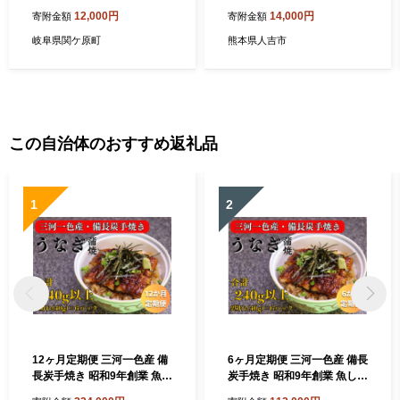
餃子各25個入り）
イ味噌汁/磯の味」 セット
12,000円
14,000円
寄附金額
寄附金額
岐阜県関ケ原町
熊本県人吉市
この自治体のおすすめ返礼品
1
2
12ヶ月定期便 三河一色産 備
6ヶ月定期便 三河一色産 備長
長炭手焼き 昭和9年創業 魚し
炭手焼き 昭和9年創業 魚しげ
げのこだわりのうなぎ 蒲焼 2
のこだわりのうなぎ 蒲焼 2切