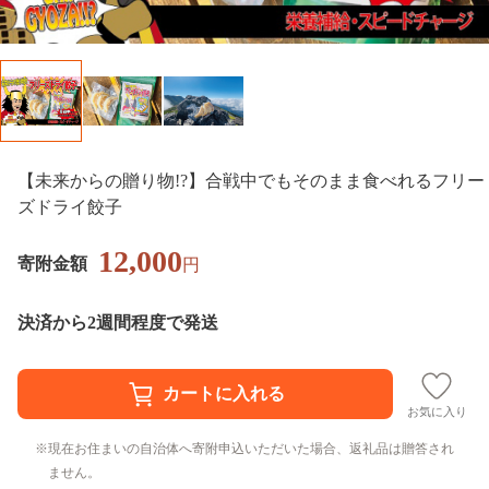
【未来からの贈り物!?】合戦中でもそのまま食べれるフリー
ズドライ餃子
12,000
寄附金額
円
決済から2週間程度で発送
お気に入り
現在お住まいの自治体へ寄附申込いただいた場合、返礼品は贈答され
ません。