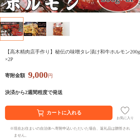
【高木精肉店手作り】秘伝の味噌タレ漬け和牛ホルモン200g
×2P
9,000
寄附金額
円
決済から2週間程度で発送
お気に入り
現在お住まいの自治体へ寄附申込いただいた場合、返礼品は贈答され
ません。