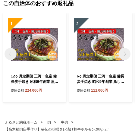
この自治体のおすすめ返礼品
1
2
12ヶ月定期便 三河一色産 備
6ヶ月定期便 三河一色産 備長
長炭手焼き 昭和9年創業 魚し
炭手焼き 昭和9年創業 魚しげ
げのこだわりのうなぎ 蒲焼 2
のこだわりのうなぎ 蒲焼 2切
224,000円
112,000円
寄附金額
寄附金額
切れ×6パック
れ×6パック
ふるさと納税ホーム
肉
牛肉
【高木精肉店手作り】秘伝の味噌タレ漬け和牛ホルモン200g×2P