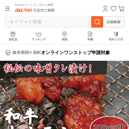
Pontaポイントでふるさと納税
詳細検索
返礼品
ランキング
地域
特集
初めての方
オンラインワンストップ申請対象
岐阜県関ケ原町