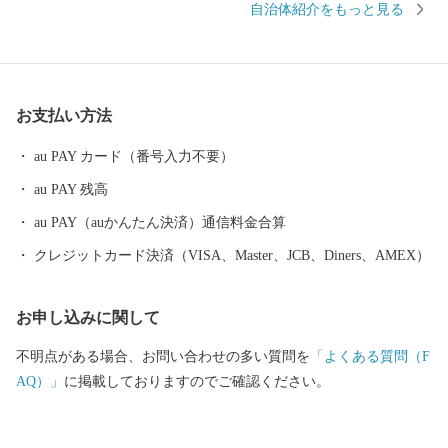
自治体紹介をもっと見る
う東西の結節点であったこの地には、古くは日本武尊に縁の地で
あったり、壬申の乱の舞台となるなど、日本史に登場する重要人
物たちの物語が多く残されています。壬申の乱の後に置かれた不
破関を境に、 「関東」「関西」の呼称が使われるようになったと
お支払い方法
も言われ、関ケ原には、言葉や食など様々な分野で東西文化が混
在する姿が見られます。 なかでも、当時の主だった戦国武将が相
au PAY カード（番号入力不要）
まみえた「関ケ原合戦」は、一人ひとりの武将の心の葛藤に得も
au PAY 残高
言われぬ物語があります。関ケ原はまさに「戦国（終焉）の聖
地」といえるでしょう。魅力あふれる関ケ原町の観光情報の発信
au PAY（auかんたん決済）通信料金合算
拠点としてJR関ケ原駅前に開館した「関ケ原駅前観光交流館（愛
クレジットカード決済（VISA、Master、JCB、Diners、AMEX）
称：いざ！関ケ原）」では、 おみやげショップや観光案内所があ
り、古戦場巡りの拠点としてご利用いただけます。
お申し込みに関して
不明点がある場合、お問い合わせの多い質問を
「よくある質問（F
AQ）」
に掲載しておりますのでご確認ください。