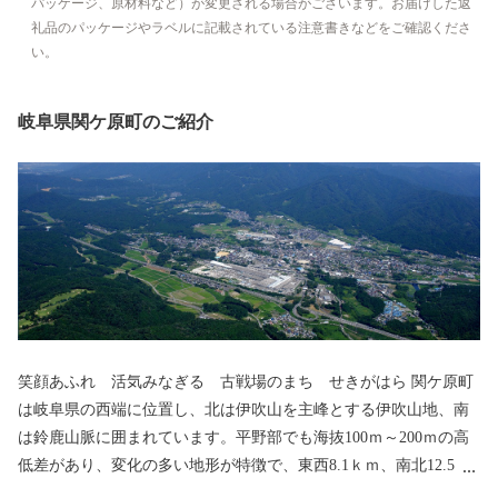
パッケージ、原材料など）が変更される場合がございます。お届けした返
礼品のパッケージやラベルに記載されている注意書きなどをご確認くださ
い。
岐阜県関ケ原町のご紹介
笑顔あふれ 活気みなぎる 古戦場のまち せきがはら 関ケ原町
は岐阜県の西端に位置し、北は伊吹山を主峰とする伊吹山地、南
は鈴鹿山脈に囲まれています。平野部でも海抜100ｍ～200ｍの高
低差があり、変化の多い地形が特徴で、東西8.1ｋｍ、南北12.5ｋ
ｍの町です。中山道、北国街道、伊勢街道と、三つの街道が出合