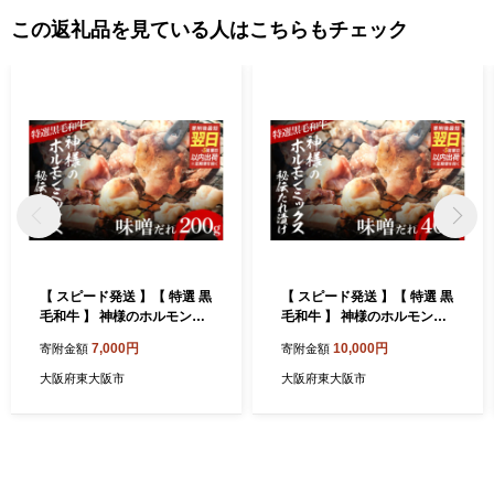
この返礼品を見ている人はこちらもチェック
【 スピード発送 】【 特選 黒
【 スピード発送 】【 特選 黒
毛和牛 】 神様のホルモンミ
毛和牛 】 神様のホルモンミ
ックス 秘伝たれ漬け 200g
ックス 秘伝たれ漬け 400g
7,000円
10,000円
寄附金額
寄附金額
（味噌だれ1p）
（味噌だれ2p）
大阪府東大阪市
大阪府東大阪市