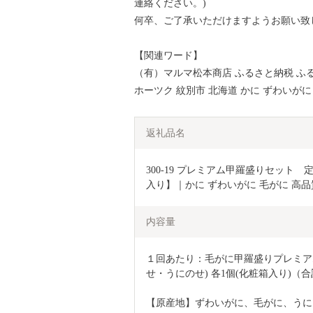
連絡ください。)
何卒、ご了承いただけますようお願い致
【関連ワード】
（有）マルマ松本商店 ふるさと納税 ふる
ホーツク 紋別市 北海道 かに ずわいがに
返礼品名
300-19 プレミアム甲羅盛りセット
入り】｜かに ずわいがに 毛がに 高品
内容量
１回あたり：毛がに甲羅盛りプレミア
せ・うにのせ) 各1個(化粧箱入り)（
【原産地】ずわいがに、毛がに、うに