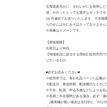
北海道産毛がに、ずわいがにを使用した
漬」がのったとっても贅沢なセットです
5か月連続でお送りいたします。※冷蔵
らのせにはかにみそは入っておりません
※画像はイメージです。
【賞味期限】
出荷日より90日
【地場産品に該当する理由】紋別市内で
じているもの
■必ずお読みください■
※紋別市では、各お礼品ページに記載の
※配送日、発送時期、配達曜日などのご
※不在、転居、申込不備などによりお礼
※長期ご不在期間がある場合、必ず「備
(備考欄が無い場合は当日中に「f012190-mo