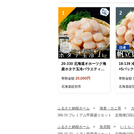
1
2
20-330 北海道オホーツク海
18-13
産ホタテ玉冷バラエティサ
×5パック
イズ(1kg)｜ 訳あり サイズ
ほたて 
20,000円
寄附金額
寄附金額
不揃い
北海道紋別市
北海道紋
ふるさと納税ホーム
海老・カニ等
300-19 プレミアム甲羅盛りセット 定期便(
ふるさと納税ホーム
魚貝類
いくら
300-19 プレミアム甲羅盛りセット 定期便(