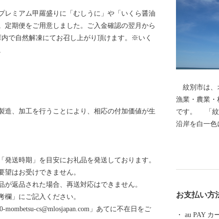
プレミアム甲羅盛りに「むしうに」や「いくら醤油
。定期便をご用意しました。ご入金確認の翌月から
庫内で自然解凍にてお召し上がり頂けます。※いく
。
紋別市は、オ
漁業・農業・
製造、加工を行うことにより、相応の付加価値が生
です。 「紋
沿岸を白一色
ンコ号と共に
がはぐくむ豊
「発送時期」を目安にお礼品を発送しております。
ガニの三大ガ
要望はお受けできません。
類を味わえま
品が返品された場合、再送対応はできません。
が楽しめるオ
お支払い方
考欄」にご記入ください。
を主体として
mbetsu-cs@mlosjapan.com」あてに不在日をご
au PAY