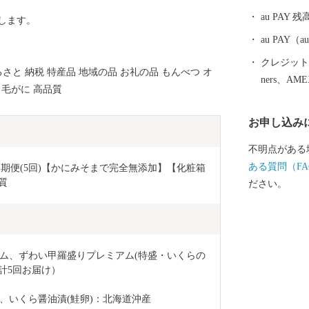
au PAY 残
します。
au PAY
クレジットカ
さと 納税 特産品 地域の品 お礼の品 もんべつ オ
ners、AM
 毛がに 高品質
お申し込み
不明点がある
ある質問（FA
　定期便(5回)【かにみそまで完全無添加】【化粧箱
質
ださい。
ム、ずわい甲羅盛りプレミアム(特盛・いくらの
合計5回お届け）
、いくら醤油漬(鮭卵)：北海道沖産