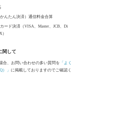
高
（auかんたん決済）通信料金合算
ード決済（VISA、Master、JCB、Di
EX）
に関して
場合、お問い合わせの多い質問を
「よく
Q）」
に掲載しておりますのでご確認く