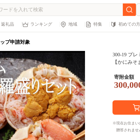
返礼品
ランキング
地域
特集
初めての
ップ申請対象
300-19 
【かにみそ
かに ずわい
寄附金額
300,00
現在お住まい
贈答されませ