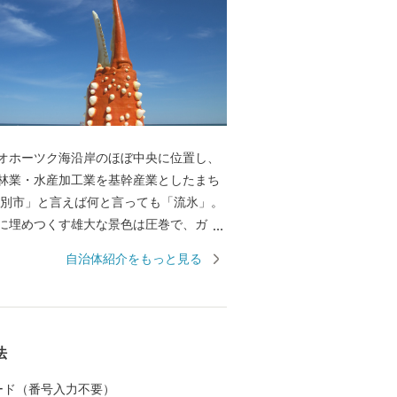
ホーツク海沿岸のほぼ中央に位置し、
林業・水産加工業を基幹産業としたまち
別市」と言えば何と言っても「流氷」。
に埋めつくす雄大な景色は圧巻で、ガリ
北海道遺産に登録されています。 流氷
自治体紹介をもっと見る
かな海で、毛ガニ・ズワイガニ・タラバ
ニのほか、ホタテ、鮭などの豊富な魚介
す。 農業は、赤身のしっかりとした味
ホーツクはまなす牛などの酪農・畜産業
法
います。
 カード（番号入力不要）