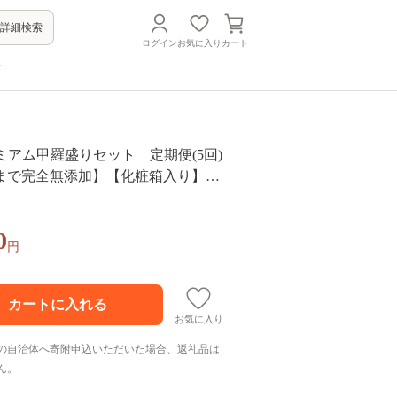
詳細検索
ログイン
お気に入り
カート
方
プレミアム甲羅盛りセット 定期便(5回)
まで完全無添加】【化粧箱入り】｜
がに 毛がに 高品質
0
円
お気に入り
の自治体へ寄附申込いただいた場合、返礼品は
ん。