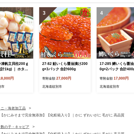
3
4
9 冷凍帆立貝柱200ｇ
27-82 鮭いくら醤油漬け200
17-285 鱒いくら醤
(計1kg) ｜ ホタテ
g×3パック 合計600g
0g×2パック 合計400
玉冷
18,000円
27,000円
17,000円
寄附金額
寄附金額
別市
北海道紋別市
北海道紋別市
カニ・海老加工品
5回)【かにみそまで完全無添加】【化粧箱入り】｜かに ずわいがに 毛がに 高品質
・数の子・キャビア
5回)【かにみそまで完全無添加】【化粧箱入り】｜かに ずわいがに 毛がに 高品質