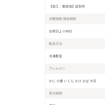
【加工・製造地】紋別市
消費期限/賞味期限
出荷日より90日
配送方法
冷凍配送
アレルゲン
かに 小麦 いくら さけ さば 大豆  
受付期間