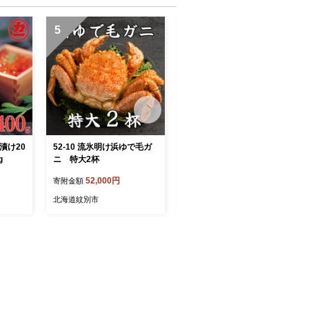
5
6
油漬け20
52-10 流氷明け浜ゆで毛ガ
28-48 オホーツク産ホタテ
g
ニ 特大2杯
(400g)とぼたん海老(500g)
セット
52,000円
28,000円
寄附金額
寄附金額
北海道紋別市
北海道紋別市