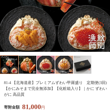
81-4 【北海道産】プレミアムずわい甲羅盛り 定期便(3回)
【かにみそまで完全無添加】【化粧箱入り】｜かに ずわい
がに 高品質
81,000
寄附金額
円