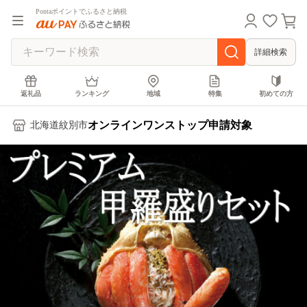
Pontaポイントでふるさと納税
詳細検索
返礼品
ランキング
地域
特集
初めての方
オンラインワンストップ申請対象
北海道紋別市