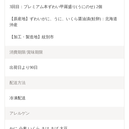
3回目：プレミアム本ずわい甲羅盛り(うにのせ) 2個
【原産地】ずわいがに、うに、いくら醤油漬(鮭卵)：北海道
沖産
【加工・製造地】紋別市
消費期限/賞味期限
出荷日より90日
配送方法
冷凍配送
アレルゲン
かに 小麦 いくら さけ さば 大豆  