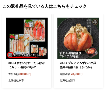
この返礼品を見ている人はこちらもチェック
80-33 ずわいがに・たらばが
78-14 プレミアムずわい甲羅
にカット 各約400g×2 ｜無
盛り(特盛) 6個 【かにみそま
添加 かに ずわいがに た
で完全無添加】【化粧箱入
80,000円
78,000円
寄附金額
寄附金額
らばかに 高品質
り】｜かに ずわいがに 高品
質
北海道紋別市
北海道紋別市