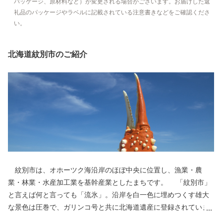
パッケージ、原材料など）が変更される場合がございます。お届けした返
礼品のパッケージやラベルに記載されている注意書きなどをご確認くださ
い。
北海道紋別市のご紹介
紋別市は、オホーツク海沿岸のほぼ中央に位置し、漁業・農
業・林業・水産加工業を基幹産業としたまちです。 「紋別市」
と言えば何と言っても「流氷」。沿岸を白一色に埋めつくす雄大
な景色は圧巻で、ガリンコ号と共に北海道遺産に登録されていま
す。 流氷がはぐくむ豊かな海で、毛ガニ・ズワイガニ・タラバ