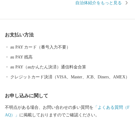
自治体紹介をもっと見る
ガニの三大ガニのほか、ホタテ、鮭などの豊富な魚介類を味わえ
ます。 農業は、赤身のしっかりとした味が楽しめるオホーツク
はまなす牛などの酪農・畜産業を主体としています。
お支払い方法
au PAY カード（番号入力不要）
au PAY 残高
au PAY（auかんたん決済）通信料金合算
クレジットカード決済（VISA、Master、JCB、Diners、AMEX）
お申し込みに関して
不明点がある場合、お問い合わせの多い質問を
「よくある質問（F
AQ）」
に掲載しておりますのでご確認ください。