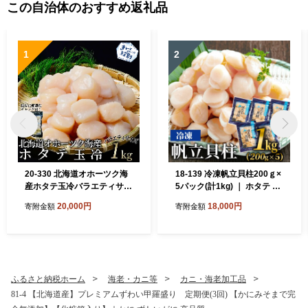
この自治体のおすすめ返礼品
1
2
20-330 北海道オホーツク海
18-139 冷凍帆立貝柱200ｇ×
産ホタテ玉冷バラエティサイ
5パック(計1kg) ｜ ホタテ ほ
ズ(1kg)｜ 訳あり サイズ不揃
たて 玉冷
20,000円
18,000円
寄附金額
寄附金額
い
ふるさと納税ホーム
海老・カニ等
カニ・海老加工品
81-4 【北海道産】プレミアムずわい甲羅盛り 定期便(3回) 【かにみそまで完