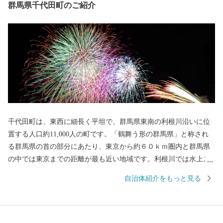
群馬県千代田町のご紹介
千代田町は、東西に細長く平坦で、群馬県東南の利根川沿いに位
置する人口約11,000人の町です。「鶴舞う形の群馬県」と称され
る群馬県の首の部分にあたり、東京から約６０ｋｍ圏内と群馬県
の中では東京までの距離が最も近い地域です。利根川では水上ス
ポーツを楽しめる他、全国でも珍しい「道路（県道）」であるに
自治体紹介をもっと見る
もかかわらず船で川を渡る「赤岩渡船」が名物です。 豊かな水
と緑の自然を愛し、「人にやさしい美しいまち」づくりに取り組
んでいます。 全国の皆さま方の温かい「応援（ふるさと納
税）」をお待ちしております。