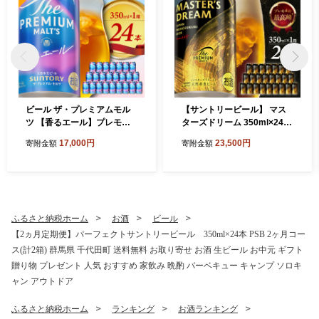
ビール ザ・プレミアムモル
【サントリービール】 マス
ツ 【香るエール】プレモル 3
ターズドリーム 350ml×24本
50ml × 24本 【サントリー】
【サントリー】※沖縄・離島
17,000円
23,500円
寄附金額
寄附金額
※沖縄・離島地域へのお届け
地域へのお届け不可
不可
ふるさと納税ホーム
お酒
ビール
【2ヵ月定期便】パーフェクトサントリービール 350ml×24本 PSB 2ヶ月コー
ス(計2箱) 群馬県 千代田町 送料無料 お取り寄せ お酒 生ビール お中元 ギフト
贈り物 プレゼント 人気 おすすめ 家飲み 晩酌 バーベキュー キャンプ ソロキ
ャン アウトドア
ふるさと納税ホーム
ランキング
お酒ランキング