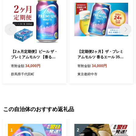
【2ヵ月定期便】ビール ザ・
【定期便2ヶ月】ザ・プレミ
プレミアムモルツ 【香るエ
アムモルツ 香るエール 350
ール】プレモル 350ml × 24
ml 缶 24本 ビール サントリ
34,000円
34,000円
寄附金額
寄附金額
本 2ヶ月コース(計2箱) 〈天
ー ※沖縄・離島配送不可
然水のビール工場〉 群馬 送
【送料無料 お取り寄せ お酒
群馬県千代田町
東京都府中市
料無料 お取り寄せ お酒 生ビ
お中元 ギフト 贈り物 プレゼ
ール お中元 ギフト 贈り物 プ
ント 人気 おすすめ 家飲み 晩
レゼント 人気 おすすめ 家飲
酌 バーベキュー キャンプ ア
み 晩酌 バーベキュー キャン
ウトドア】
プ ソロキャン アウトドア
この自治体のおすすめ返礼品
1
2