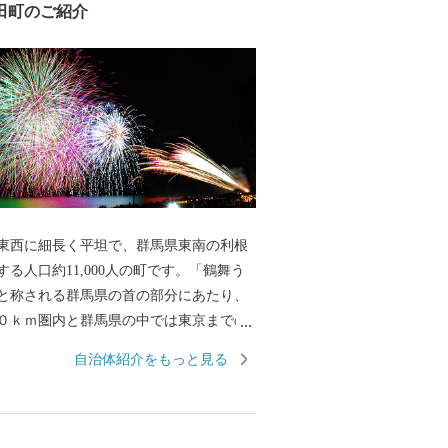
田町のご紹介
東西に細長く平坦で、群馬県東南の利根
る人口約11,000人の町です。「鶴舞う
と称される群馬県の首の部分にあたり、
０ｋｍ圏内と群馬県の中では東京までの
い地域です。利根川では水上スポーツを
自治体紹介をもっと見る
全国でも珍しい「道路（県道）」である
ず船で川を渡る「赤岩渡船」が名物で
に取り組んでいます。 全国の皆さ