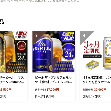
品のパッケージやラベルに記載されている注意書きなどをご
品
3
4
リービール】 マス
ビール ザ・プレミアムモル
【3ヵ月定期便】サ
ーム 350ml×24
ツ 【神泡】 プレモル 350ml
からだを想う オール
トリー】※沖縄・
× 24本【サントリー】※沖
350ml×24本 3ヶ月
23,500円
17,000円
30,000円
寄附金額
寄附金額
へのお届け不可
縄・離島地域へのお届け不
(計3箱) 〈天然水のビール工
可
場〉 群馬 ノンアル
代田町
群馬県千代田町
群馬県千代田町
ビール 送料無料 お
ノンアル ギフト 贈り
レゼント 人気 おすす