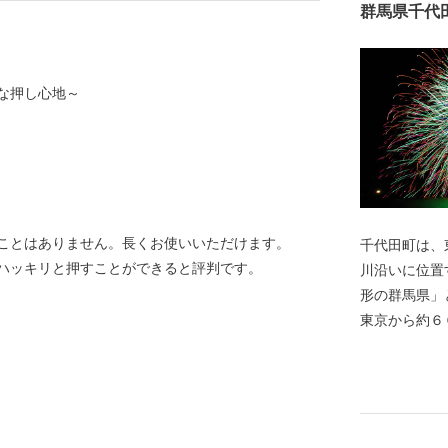
群馬県千代
な押し心地～
ことはありません。長くお使いいただけます。
千代田町は、
ハッキリと押すことができると評判です。
川沿いに位置す
形の群馬県」
東京から約６
距離が最も近
楽しめる他、
にもかかわら
す。 豊かな水と緑の自然を愛し、「人にやさしい美
しいまち」づくり