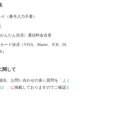
法
「応援（ふるさと納税）」をお待ちして
 カード（番号入力不要）
高
（auかんたん決済）通信料金合算
ード決済（VISA、Master、JCB、Di
EX）
に関して
場合、お問い合わせの多い質問を
「よく
Q）」
に掲載しておりますのでご確認く