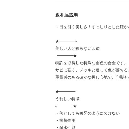
返礼品説明
～目を引く美しさ！ずっしりとした確か
★━━━━-
美しい人と被らない印鑑
-━━━━★
特許を取得した特殊な金色の合金です。
サビに強く、メッキと違って色が落ちる
重量感のある確かな押し心地で、印影も
★━━━━-
うれしい特徴
-━━━━★
・落としても象牙のように欠けない
・抗菌作用
・耐水性能