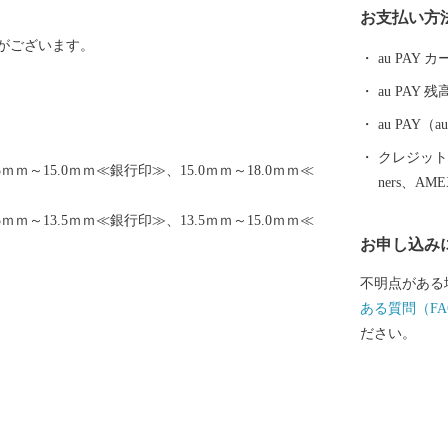
お支払い方
ま方の温かい
がございます。
おります。
au PAY
au PAY 残
au PAY
クレジットカ
5ｍｍ～15.0ｍｍ≪銀行印≫、15.0ｍｍ～18.0ｍｍ≪
ners、AM
5ｍｍ～13.5ｍｍ≪銀行印≫、13.5ｍｍ～15.0ｍｍ≪
お申し込み
不明点がある
ある質問（FA
ださい。