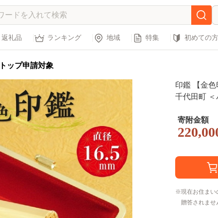
返礼品
ランキング
地域
特集
初めての
トップ申請対象
印鑑 【金色印
千代田町 
寄附金額
220,00
現在お住まい
贈答されませ