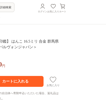
詳細検索
ログイン
お気に入り
カート
方
鑑】 はんこ 16.5ミリ 合金 群馬県
＜パルヴォンジャパン＞
0
円
お気に入り
の自治体へ寄附申込いただいた場合、返礼品は
ん。