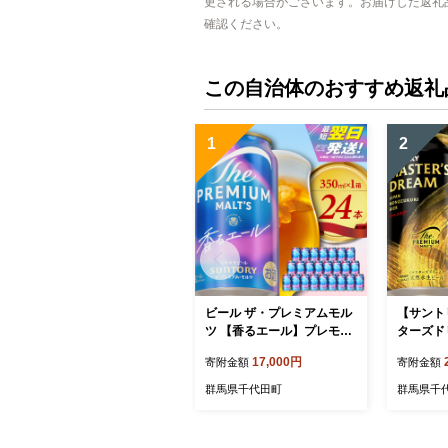
更される場合がございます。お届けした返礼
確認ください。
この自治体のおすすめ返礼
1
2
ビール ザ・プレミアムモル
【サント
ツ 【香るエール】プレモル
ターズドリ
350ml × 24本 【サントリ
本【サン
17,000円
寄附金額
寄附金額
ー】 ※沖縄・離島地域への
離島地域
お届け不可
群馬県千代田町
群馬県千