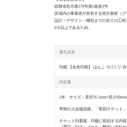
総務省告示第179号第5条第3号
区域内の事業者が所有する特許素材（プ
設計・デザイン・梱包までの全ての工程
0％以上であるため。
返礼品名
印鑑 【金色印鑑】 はんこ 16.5ミリ
内容量
1本　サイズ：直径16.5mm×長さ60m
寄附の入金確認後、「彫刻チケット」
チケット到着後、印鑑に彫刻する内容
（電話・FAX・メール・郵送いずれ