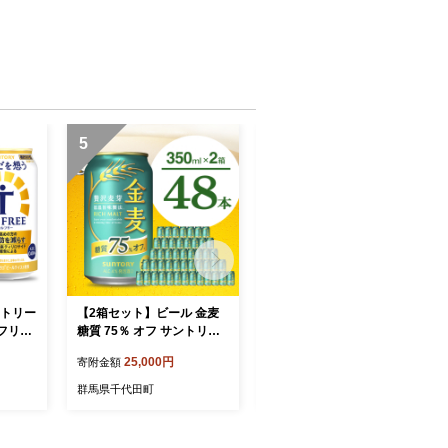
5
6
ントリー
【2箱セット】ビール 金麦
【2箱セット】ノンアルコー
フリー
糖質 75％ オフ サントリー
ル サントリー からだを想う
コース
350ml × 24本(2箱)【サント
オールフリー (機能性表示食
25,000円
19,000円
寄附金額
寄附金額
リー】※沖縄・離島地域へ
品) 350ml×24本(2箱)【サン
コール
のお届け不可
トリー】※沖縄・離島地域
群馬県千代田町
群馬県千代田町
取り寄せ
へのお届け不可
物 プ
め 家