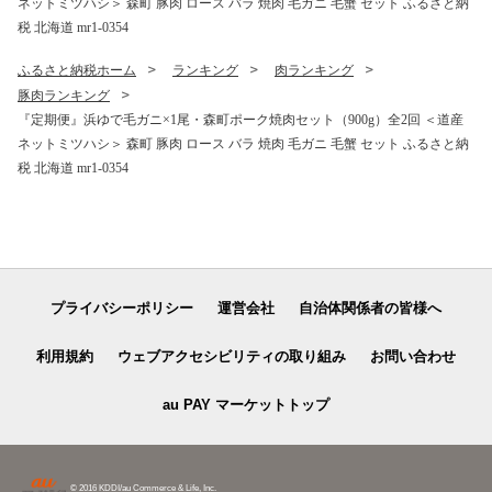
ネットミツハシ＞ 森町 豚肉 ロース バラ 焼肉 毛ガニ 毛蟹 セット ふるさと納
税 北海道 mr1-0354
ふるさと納税ホーム
ランキング
肉ランキング
豚肉ランキング
『定期便』浜ゆで毛ガニ×1尾・森町ポーク焼肉セット（900g）全2回 ＜道産
ネットミツハシ＞ 森町 豚肉 ロース バラ 焼肉 毛ガニ 毛蟹 セット ふるさと納
税 北海道 mr1-0354
プライバシーポリシー
運営会社
自治体関係者の皆様へ
利用規約
ウェブアクセシビリティの取り組み
お問い合わせ
au PAY マーケットトップ
© 2016 KDDI/au Commerce & Life, Inc.