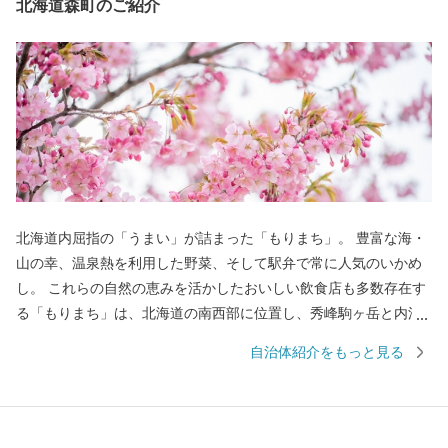
北海道森町のご紹介
北海道内屈指の「うまい」が詰まった「もりまち」。 豊富な海・
山の幸、温泉熱を利用した野菜、そして駅弁で常に人気のいかめ
し。 これらの自然の恵みを活かしたおいしい飲食店も多数存在す
る「もりまち」は、北海道の南西部に位置し、秀峰駒ヶ岳と内浦
湾に囲まれた食の都です。 古くから文化や歴史の交流点としても
自治体紹介をもっと見る
知られ、国内最大級の縄文時代の環状列石（ストーンサークル）
や、幕末、箱館戦争時に榎本武揚や土方歳三が上陸した地、北海
道開拓の要であった「札幌本道」の海上路桟橋跡地などの、貴重
な史跡が多く点在します。 また、桜の名所として1,000本以上の桜