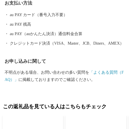
お支払い方法
が咲き誇る、食・桜・歴史を間近に感じることができる街です。
au PAY カード（番号入力不要）
au PAY 残高
au PAY（auかんたん決済）通信料金合算
クレジットカード決済（VISA、Master、JCB、Diners、AMEX）
お申し込みに関して
不明点がある場合、お問い合わせの多い質問を
「よくある質問（F
AQ）」
に掲載しておりますのでご確認ください。
この返礼品を見ている人はこちらもチェック