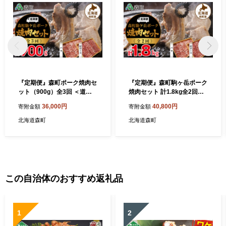
『定期便』森町ポーク焼肉セ
『定期便』森町駒ヶ岳ポーク
ット（900g）全3回 ＜道産
焼肉セット 計1.8kg全2回＜
ネットミツハシ＞ 森町 豚肉
道産ネットミツハシ＞ 森町
36,000円
40,800円
寄附金額
寄附金額
ロース バラ 焼肉 セット ふる
豚肉 ロース バラ 焼肉 セット
さと納税 北海道 mr1-0025
ふるさと納税 北海道 mr1-00
北海道森町
北海道森町
22
この自治体のおすすめ返礼品
1
2