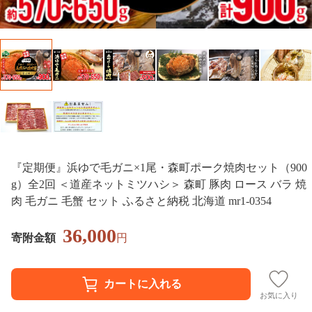
『定期便』浜ゆで毛ガニ×1尾・森町ポーク焼肉セット（900
g）全2回 ＜道産ネットミツハシ＞ 森町 豚肉 ロース バラ 焼
肉 毛ガニ 毛蟹 セット ふるさと納税 北海道 mr1-0354
36,000
寄附金額
円
お気に入り