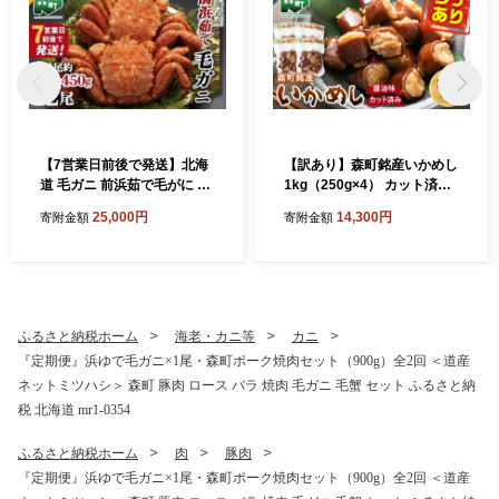
【7営業日前後で発送】北海
【訳あり】森町銘産いかめし
道 毛ガニ 前浜茹で毛がに 約
1kg（250g×4） カット済み
420g～450g 2尾 かに カニ
醤油味《道産ネットミツハ
25,000円
14,300円
寄附金額
寄附金額
蟹 ガニ がに 森町 毛蟹 毛か
シ》 森町 いかめし 烏賊めし
に 毛がに 毛カニ 毛ガニ mr1
イカ飯 惣菜 いか イカ 烏賊
-1038
レトルト 簡単調理 一人暮ら
し ふるさと納税 北海道 mr1-
0699
ふるさと納税ホーム
海老・カニ等
カニ
『定期便』浜ゆで毛ガニ×1尾・森町ポーク焼肉セット（900g）全2回 ＜道産
ネットミツハシ＞ 森町 豚肉 ロース バラ 焼肉 毛ガニ 毛蟹 セット ふるさと納
税 北海道 mr1-0354
ふるさと納税ホーム
肉
豚肉
『定期便』浜ゆで毛ガニ×1尾・森町ポーク焼肉セット（900g）全2回 ＜道産