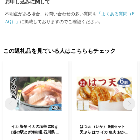
お申し込みに関して
不明点がある場合、お問い合わせの多い質問を
「よくある質問（F
AQ）」
に掲載しておりますのでご確認ください。
この返礼品を見ている人はこちらもチェック
イカ 塩辛 イカの塩辛 230ｇ
はつ天 （いか） 6個セット
[道の駅とぎ海街道 石川県 志
天ぷら はつ イカ 魚肉 おかず
賀町 AN4116] いか 烏賊 麹漬
練り物 福岡県 岡垣町