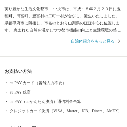
実り豊かな生活文化都市 中央市は、平成１８年２月２０日に玉
穂町、田富町、豊富村の二町一村が合併し、誕生いたしました。
県都甲府市に隣接し、市名のとおり山梨県のほぼ中心に位置しま
す。 恵まれた自然を活かしつつ都市機能の向上と生活環境の整備
に取り組んできた中央市。区画整理されたリバーサイドタウンや
自治体紹介をもっと見る
山梨大学医学部周辺の市街地は、住宅地や大型ショッピングセン
ターが集積し公共施設も身近にあります。新山梨環状道路の開通
など交通アクセスもよいことから、利便性の高い住空間となって
います。 ２０１６年「全国住みよさランキング」では。全８１３
お支払い方法
都市中３１位、利便度は８位と高い評価を受けています。 市で
は、誰もが住みたくなる、住んでよかったと思えるまち「実り豊
au PAY カード（番号入力不要）
かな生活文化都市」を将来像に掲げ、推進しています。
au PAY 残高
au PAY（auかんたん決済）通信料金合算
クレジットカード決済（VISA、Master、JCB、Diners、AMEX）