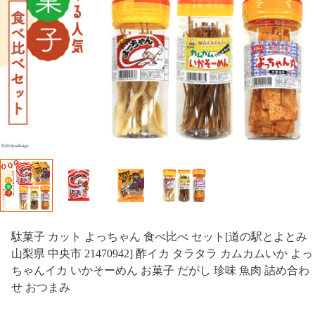
駄菓子 カット よっちゃん 食べ比べ セット[道の駅とよとみ
山梨県 中央市 21470942] 酢イカ タラタラ カムカムいか よっ
ちゃんイカ いかそーめん お菓子 だがし 珍味 魚肉 詰め合わ
せ おつまみ