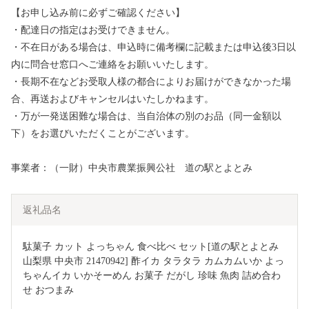
【お申し込み前に必ずご確認ください】
・配達日の指定はお受けできません。
・不在日がある場合は、申込時に備考欄に記載または申込後3日以
内に問合せ窓口へご連絡をお願いいたします。
・長期不在などお受取人様の都合によりお届けができなかった場
合、再送およびキャンセルはいたしかねます。
・万が一発送困難な場合は、当自治体の別のお品（同一金額以
下）をお選びいただくことがございます。
事業者：（一財）中央市農業振興公社 道の駅とよとみ
返礼品名
駄菓子 カット よっちゃん 食べ比べ セット[道の駅とよとみ 
山梨県 中央市 21470942] 酢イカ タラタラ カムカムいか よっ
ちゃんイカ いかそーめん お菓子 だがし 珍味 魚肉 詰め合わ
せ おつまみ