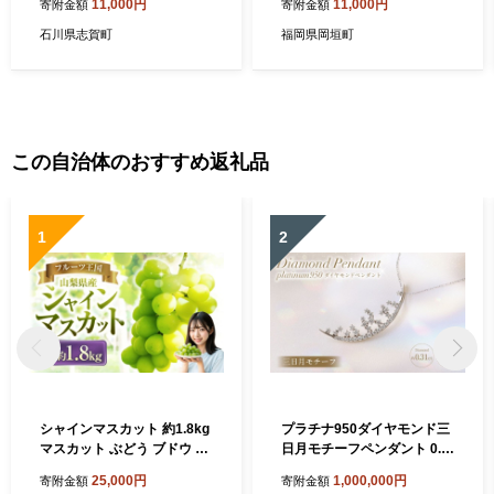
11,000円
11,000円
寄附金額
寄附金額
ゆず 柚子 ユズ ご飯のお供 ご
はんのお供 おつまみ おかず
石川県志賀町
福岡県岡垣町
酒の肴 冷凍 ふるさと納税
この自治体のおすすめ返礼品
1
2
シャインマスカット 約1.8kg
プラチナ950ダイヤモンド三
マスカット ぶどう ブドウ 葡
日月モチーフペンダント 0.3
萄 くだもの 果物 フルーツ 種
1ct ／ 45cm (12371100224)
25,000円
1,000,000円
寄附金額
寄附金額
なし 山梨県 中央市 送料無料
[21470822]