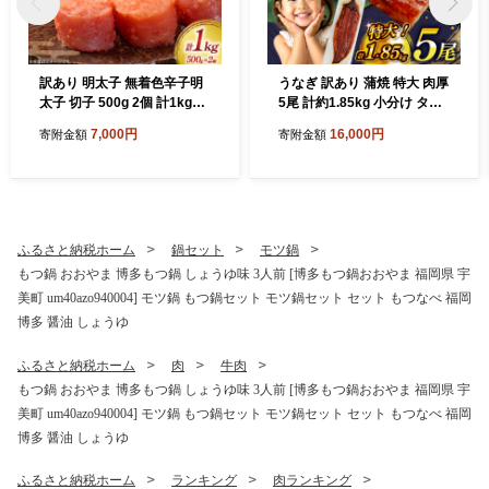
訳あり 明太子 無着色辛子明
うなぎ 訳あり 蒲焼 特大 肉厚
太子 切子 500g 2個 計1kg
5尾 計約1.85kg 小分け タレ
[木村食品 福岡県 宇美町 um
山椒付き [大黒物産 福岡県 宇
7,000円
16,000円
寄附金額
寄附金額
40beg040001] 辛子明太子
美町 um40bak830010] 不揃
小分け めんたいこ 辛子めん
い 規格外 鰻 ウナギ unagi う
たいこ ご飯のお供 おつまみ
なぎ蒲焼 鰻蒲焼き 蒲焼き か
おかず 家庭用 冷凍 訳アリ
ば焼き 真空パック 個包装 冷
凍
ふるさと納税ホーム
鍋セット
モツ鍋
もつ鍋 おおやま 博多もつ鍋 しょうゆ味 3人前 [博多もつ鍋おおやま 福岡県 宇
美町 um40azo940004] モツ鍋 もつ鍋セット モツ鍋セット セット もつなべ 福岡
博多 醤油 しょうゆ
ふるさと納税ホーム
肉
牛肉
もつ鍋 おおやま 博多もつ鍋 しょうゆ味 3人前 [博多もつ鍋おおやま 福岡県 宇
美町 um40azo940004] モツ鍋 もつ鍋セット モツ鍋セット セット もつなべ 福岡
博多 醤油 しょうゆ
ふるさと納税ホーム
ランキング
肉ランキング