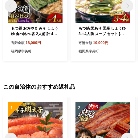
もつ鍋 おおやま みそ しょう
もつ鍋 訳あり 国産 しょうゆ
ゆ 食べ比べ 各 2人前 計 4人
3～4人前 スープ セット [筑
前 [博多もつ鍋おおやま 福岡
前福岡 福岡県 宇美町 um40a
18,000円
10,000円
寄附金額
寄附金額
県 宇美町 um40azo940016]
zo710010] もつ モツ鍋 もつ
モツ鍋 もつ鍋セット モツ鍋
鍋セットC
福岡県宇美町
福岡県宇美町
セット セット もつなべ 福岡
博多 醤油 しょうゆ 味噌
この自治体のおすすめ返礼品
1
2