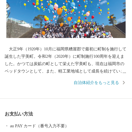
大正9年（1920年）10月に福岡県糟屋郡で最初に町制を施行して
誕生した宇美町。令和2年（2020年）に町制施行100周年を迎えま
した。かつては炭鉱の町として栄えた宇美町も、現在は福岡市の
ベッドタウンとして、また、軽工業地域として成長を続けていま
す。 さらに、一本松公園などの豊かな自然や、宇美八幡宮・古
自治体紹介をもっと見る
代山城大野城跡などの歴史的・文化的資源が残る、過去と現在が
融合した歴史ロマンあふれる町です。 ▼URL https://www.town.um
i.lg.jp/site/kankousab-site/
お支払い方法
au PAY カード（番号入力不要）