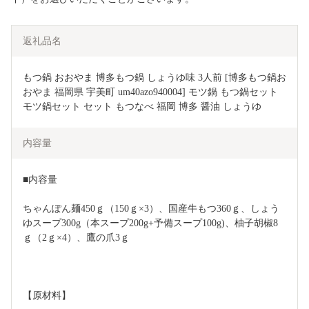
返礼品名
もつ鍋 おおやま 博多もつ鍋 しょうゆ味 3人前 [博多もつ鍋お
おやま 福岡県 宇美町 um40azo940004] モツ鍋 もつ鍋セット 
モツ鍋セット セット もつなべ 福岡 博多 醤油 しょうゆ
内容量
■内容量
ちゃんぽん麺450ｇ（150ｇ×3）、国産牛もつ360ｇ、しょう
ゆスープ300g（本スープ200g+予備スープ100g)、柚子胡椒8
ｇ（2ｇ×4）、鷹の爪3ｇ
【原材料】