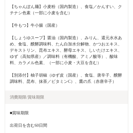
【ちゃんぽん麺】小麦粉（国内製造）、食塩／かんすい、ク
チナシ色素（一部に小麦を含む）
【牛もつ】牛小腸（国産）
【しょうゆスープ】醤油（国内製造）、みりん、還元水水あ
め、食塩、醗酵調味料、たん白加水分解物、かつおエキス、
デキストリン、昆布エキス、酵母エキス、しいたけエキス、
ゆず（高知県産）／調味料（有機酸、アミノ酸等）、酸味
料、カラメル色素、（一部に小麦・大豆を含む）
【別添付】柚子胡椒（ゆず皮（国産）、食塩、唐辛子、醗酵
調味料、昆布、抹茶／ビタミンC）、鷹の爪（赤唐辛子）
消費期限/賞味期限
■賞味期限
出荷日を含む60日間