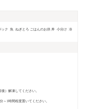
5パック  魚  ねぎとろ ごはんのお供 丼  小分け  冷
前後）解凍してください。
0分～1時間程度置いてください。