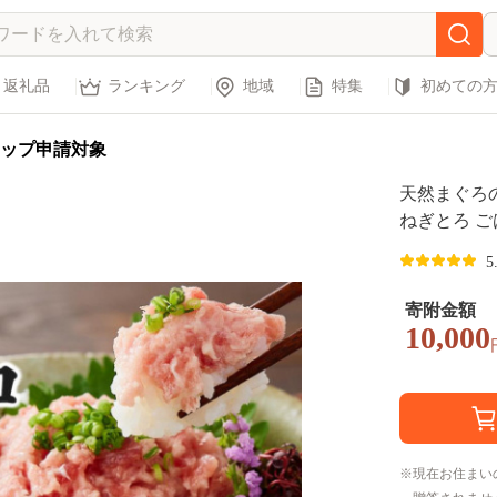
返礼品
ランキング
地域
特集
初めての
ップ申請対象
天然まぐろのネギ
ねぎとろ ごはんのお供 丼
の幸 ◆
5
寄附金額
10,000
現在お住まい