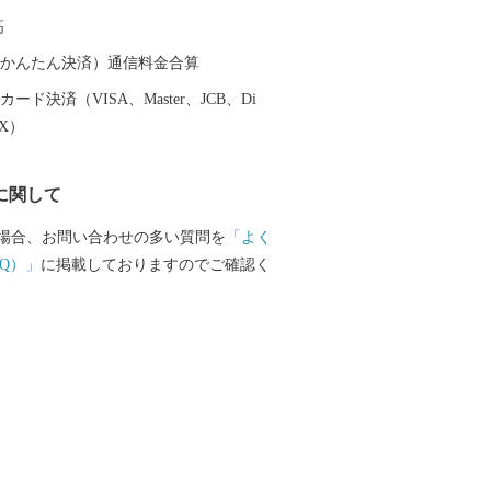
高
（auかんたん決済）通信料金合算
ード決済（VISA、Master、JCB、Di
EX）
に関して
場合、お問い合わせの多い質問を
「よく
Q）」
に掲載しておりますのでご確認く