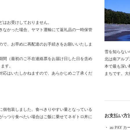
どはお受けしておりません。
きなかった場合、ヤマト運輸にて返礼品の一時保管
ので、お早めに再配達のお手続きをお願いいたしま
雪を知らない冬と
期間（最初のご不在連絡票をお届け日した日を含め
北は南アルプ
ります。
本で最も深い
対応はいたしかねますので、あらかじめご了承くだ
まちです。大
自の文化や産
構成資産にな
本茶、静岡市
！
等、自慢でき
gに個包装しました。食べきりやすい量となっている
お支払い方
がっつり食べたい場合はご飯に乗せてネギトロ丼に
au PAY