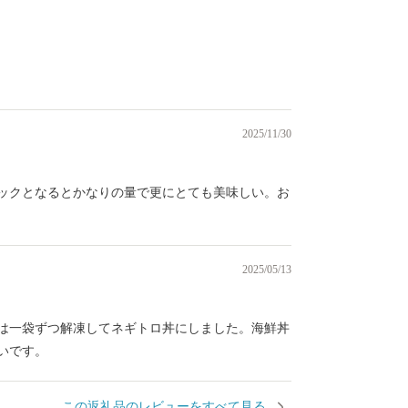
）
2025/11/30
パックとなるとかなりの量で更にとても美味しい。お
2025/05/13
は一袋ずつ解凍してネギトロ丼にしました。海鮮丼
いです。
この返礼品のレビューをすべて見る