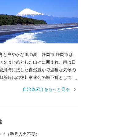
爽やかな風の夏 静岡市 静岡市は、
スをはじめとした山々に囲まれ、南は日
駿河湾に接した自然豊かで温暖な気候の
御所時代の徳川家康公の城下町として独
業が育まれ、世界文化遺産「富士山」の
自治体紹介をもっと見る
っている「三保松原」や世界に広がる日
の前浜で水揚げされる「しずまえ鮮魚」
るものがいっぱいです。
法
 カード（番号入力不要）