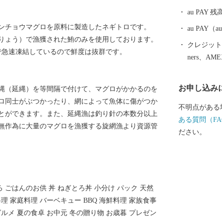
au PAY 残
！
ンチョウマグロを原料に製造したネギトロです。
au PAY
りょう）で漁獲された鮪のみを使用しております。
クレジットカ
で急速凍結しているので鮮度は抜群です。
ners、AM
お申し込み
縄（延縄）を等間隔で付けて、マグロがかかるのを
ロ同士がぶつかったり、網によって魚体に傷がつか
不明点がある
とができます。また、延縄漁は釣り針の本数分以上
ある質問（FA
無作為に大量のマグロを漁獲する旋網漁より資源管
ださい。
ろ ごはんのお供 丼 ねぎとろ丼 小分け パック 天然
料理 家庭料理 バーベキュー BBQ 海鮮料理 家族食事
グルメ 夏の食卓 お中元 冬の贈り物 お歳暮 プレゼン