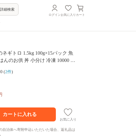
詳細検索
ログイン
お気に入り
カート
方
トロ 1.5kg 100g×15パック 魚
 小分け 冷凍 10000 海
.0 (
2件
)
円
お気に入り
の自治体へ寄附申込いただいた場合、返礼品は