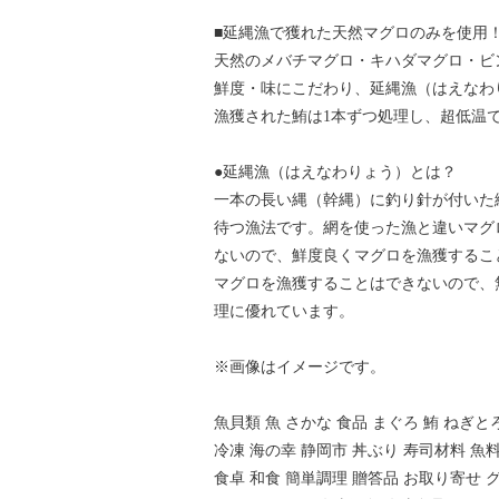
■延縄漁で獲れた天然マグロのみを使用
天然のメバチマグロ・キハダマグロ・ビ
鮮度・味にこだわり、延縄漁（はえなわ
漁獲された鮪は1本ずつ処理し、超低温
●延縄漁（はえなわりょう）とは？
一本の長い縄（幹縄）に釣り針が付いた
待つ漁法です。網を使った漁と違いマグ
ないので、鮮度良くマグロを漁獲するこ
マグロを漁獲することはできないので、
理に優れています。
※画像はイメージです。
魚貝類 魚 さかな 食品 まぐろ 鮪 ねぎと
冷凍 海の幸 静岡市 丼ぶり 寿司材料 魚
食卓 和食 簡単調理 贈答品 お取り寄せ 