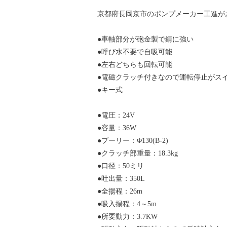
京都府長岡京市のポンプメーカー工進が
●車軸部分が砲金製で錆に強い
●呼び水不要で自吸可能
●左右どちらも回転可能
●電磁クラッチ付きなので運転停止がスイ
●キー式
●電圧：24V
●容量：36W
●プーリー：Φ130(B-2)
●クラッチ部重量：18.3kg
●口径：50ミリ
●吐出量：350L
●全揚程：26m
●吸入揚程：4～5m
●所要動力：3.7KW