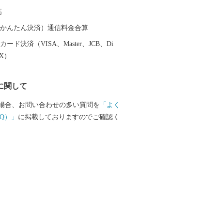
として整備）が今も残るなど、豊かな歴
高
でもあります。 京都府長岡京市の
智光秀最期の城 勝竜寺城公園 本能寺の変
（auかんたん決済）通信料金合算
・勝龍寺城の合戦」の舞台ともなった勝
ード決済（VISA、Master、JCB、Di
忠興と明智光秀の娘・玉（のちの細川ガ
EX）
入れを再現した「ガラシャ祭」のメイン
ます。展示室には、光秀や玉などゆかり
に関して
ています。 京都随一のキリシマ
天満宮 学問の神様・菅原道真公を祀る長
場合、お問い合わせの多い質問を
「よく
キリシマツツジの名所として知られてい
Q）」
に掲載しておりますのでご確認く
170年の燃えるような真紅に染まったツツ
す。 京都屈指のもみじ寺 光
土宗の総本山。数百本のモミジが彩りを添
に及ぶ境内では、視界一面を紅葉に染める
「もみじ参道」があり、フォトジェニックな
す。 四季折々の花手水で話
 楊谷寺 平安時代より眼病を癒す祈願所と
はじめあらゆる人々に信仰されてきた由