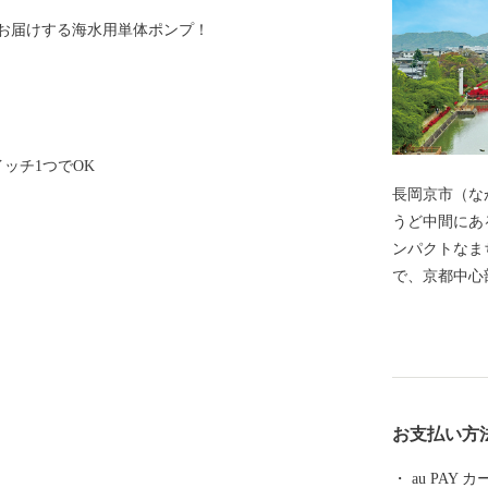
お届けする海水用単体ポンプ！
ッチ1つでOK
長岡京市（な
うど中間にあ
ンパクトなま
で、京都中心
ことができる
便利！ 多く
ります。 一
かな自然が残
囲気も人気の
お支払い方
がかつて置か
「明智光秀」
au PAY