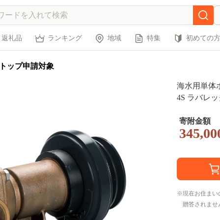
返礼品
ランキング
地域
特集
初めての
トップ申請対象
海水用単体ポン
4S ラバレッ
5]
寄附金額
345,00
現在お住まい
贈答されませ