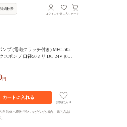
詳細検索
ログイン
お気に入り
カート
方
プ (電磁クラッチ付き) MFC-502
クスポンプ 口径50ミリ DC-24V [092
0
円
お気に入り
の自治体へ寄附申込いただいた場合、返礼品は
ん。