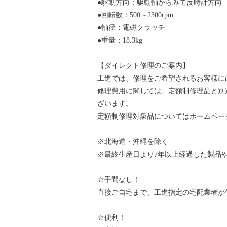
●駆動方向：駆動軸からみて反時計方向
●回転数：500～2300rpm
●軸径：電磁クラッチ
●重量：18.3kg
【ダイレクト修理のご案内】
工進では、修理をご希望されるお客様に
修理費用に関しては、定額制修理品と別
ざいます。
定額制修理対象品についてはホームペー
※北海道・沖縄を除く
※最終生産日より7年以上経過した製品
☆手間なし！
直接ご自宅まで、工進指定の宅配業者が
☆便利！