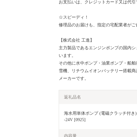
お支払いは、クレジットカード又は代引
☆スピーディ！
修理品のお届けも、指定の宅配業者がご
【株式会社 工進】
主力製品であるエンジンポンプの国内シェ
います。
その他に水中ポンプ・油業ポンプ・船舶
雪機、リチウムイオンバッテリー搭載商
メーカーです。
返礼品名
海水用単体ポンプ (電磁クラッチ付き) M
-24V [0925]
内容量