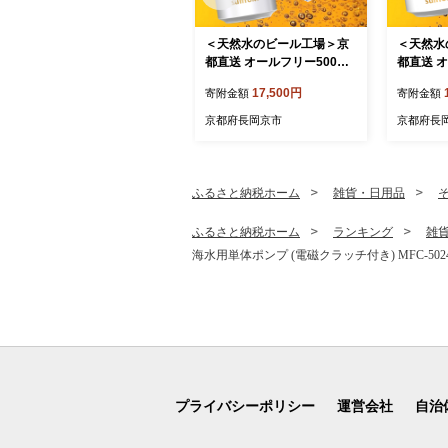
＜天然水のビール工場＞京
＜天然水
都直送 オールフリー500ml
都直送 オ
×24本 [1505]
×24本 [1
17,500円
寄附金額
寄附金額
京都府長岡京市
京都府長
ふるさと納税ホーム
雑貨・日用品
ふるさと納税ホーム
ランキング
雑
海水用単体ポンプ (電磁クラッチ付き) MFC-5024S
プライバシーポリシー
運営会社
自治