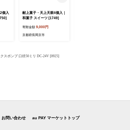
2個入
献上菓子・天上天鼓4個入｜
本わらび餅250g・天上天鼓
50]
和菓子 スイーツ [1749]
2個・栗童子ハーフサイズセ
ット｜和菓子 スイーツ [174
9,000円
13,000円
寄附金額
寄附金額
4]
京都府長岡京市
京都府長岡京市
ポンプ 口径50ミリ DC-24V [0925]
お問い合わせ
au PAY マーケットトップ