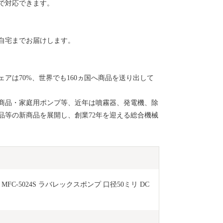
で対応できます。
緒あるお寺で
る花手水がSN
のアジサイ、
自宅までお届けします。
アは70%、世界でも160ヵ国へ商品を送り出して
商品・家庭用ポンプ等、近年は噴霧器、発電機、除
品等の新商品を展開し、創業72年を迎える総合機械
FC-5024S ラバレックスポンプ 口径50ミリ DC