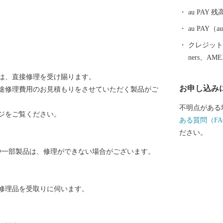
勝竜寺城公園
au PAY 残
史資源に彩られた街
見どころ 明
au PAY
の後、「山崎
クレジットカ
龍寺城。細川
ners、AM
ラシャ）の輿
は、直接修理を受け賜ります。
会場でもあり
お申し込み
途修理費用のお見積もりをさせていただく製品がご
の人物の資料を展示し
ツツジ 長岡
不明点がある
ジをご覧ください。
岡天満宮は、
ある質問（FA
ます。樹齢約
ださい。
ジの回廊は圧巻の景色で
や一部製品は、修理ができない場合がございます。
明寺 西山浄
える約2万坪
約200ｍの
修理品を受取りに伺います。
もみじシーンに出会えま
題 柳谷観音
して、皇室を