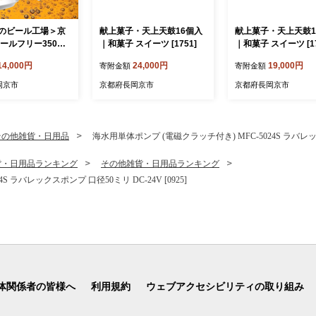
のビール工場＞京
献上菓子・天上天鼓16個入
献上菓子・天上天鼓1
ールフリー350ml
｜和菓子 スイーツ [1751]
｜和菓子 スイーツ [17
503]
14,000円
24,000円
19,000円
寄附金額
寄附金額
岡京市
京都府長岡京市
京都府長岡京市
その他雑貨・日用品
海水用単体ポンプ (電磁クラッチ付き) MFC-5024S ラバレックス
貨・日用品ランキング
その他雑貨・日用品ランキング
 ラバレックスポンプ 口径50ミリ DC-24V [0925]
体関係者の皆様へ
利用規約
ウェブアクセシビリティの取り組み