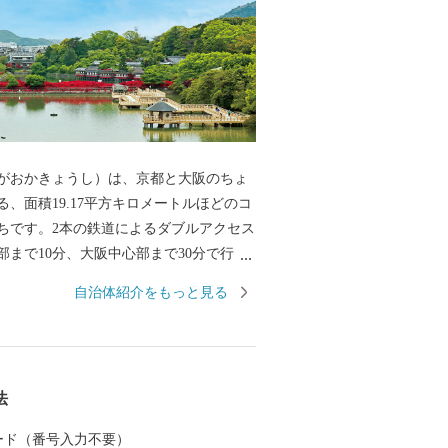
がおかきょうし）は、京都と大阪のちょ
る、面積19.17平方キロメートルほどのコ
ちです。2本の鉄道によるダブルアクセス
部まで10分、大阪中心部まで30分で行く
ため、通勤・通学・お買い物にとっても
自治体紹介をもっと見る
の子育て世代に選ばれ続けるまちでもあ
方で、市内には西山連峰をはじめとする豊
り、田園風景が広がるのんびりとした雰
理由。市の名前にもある「長岡京」の都
法
れた地でもあり、また、戦国一の知将
が最期の夜を過ごした勝龍寺城（現在は
 カード（番号入力不要）