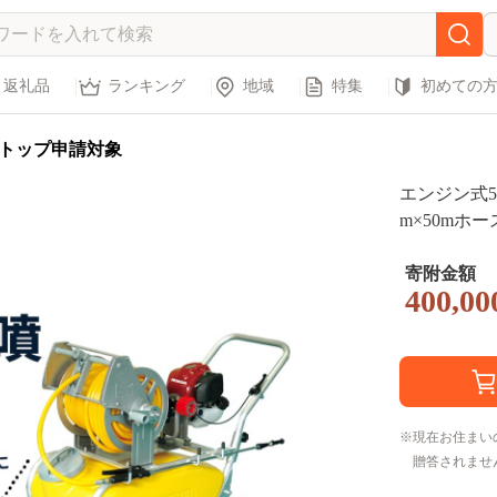
返礼品
ランキング
地域
特集
初めての
トップ申請対象
エンジン式50L
m×50mホ
用、移動が
[0835]
寄附金額
400,00
現在お住まい
贈答されませ