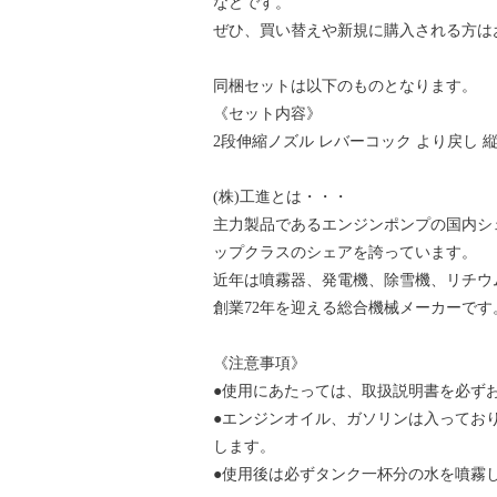
などです。
ぜひ、買い替えや新規に購入される方は
同梱セットは以下のものとなります。
《セット内容》
2段伸縮ノズル レバーコック より戻し 縦
(株)工進とは・・・
主力製品であるエンジンポンプの国内シェ
ップクラスのシェアを誇っています。
近年は噴霧器、発電機、除雪機、リチウ
創業72年を迎える総合機械メーカーです
《注意事項》
●使用にあたっては、取扱説明書を必ず
●エンジンオイル、ガソリンは入ってお
します。
●使用後は必ずタンク一杯分の水を噴霧