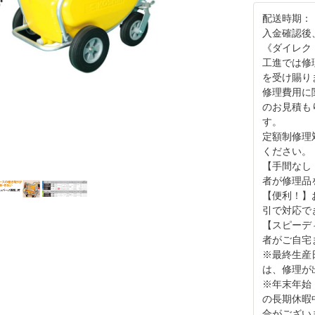
配送時期：
入金確認後
《ダイレク
工進では修
を受け賜り
修理費用に
のお見積も
す。
定額制修理
ください。
【手間なし
者が修理品
【便利！】
引で対応で
【スピーデ
者がご自宅
※最終生産
は、修理が
※年末年始
の長期休暇
合がござい