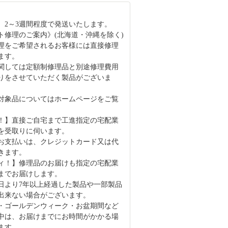
、2～3週間程度で発送いたします。
ト修理のご案内》(北海道・沖縄を除く)
理をご希望されるお客様には直接修理
ます。
関しては定額制修理品と別途修理費用
りをさせていただく製品がございま
対象品についてはホームページをご覧
！】直接ご自宅まで工進指定の宅配業
を受取りに伺います。
お支払いは、クレジットカード又は代
きます。
ィ！】修理品のお届けも指定の宅配業
までお届けします。
日より7年以上経過した製品や一部製品
出来ない場合がございます。
・ゴールデンウィーク・お盆期間など
中は、お届けまでにお時間がかかる場
ます。