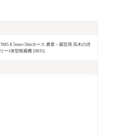
TH85 8.5mm×50mホース 農業・園芸用 高木の消
1体型噴霧機 [0835]