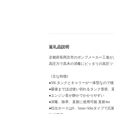
返礼品説明
京都府長岡京市のポンプメーカー工進が
高圧力で高木の消毒にピッタリの高圧ツ
《主な特徴》
●50Lタンクとキャリーが一体型なので
●最後までほぼ使い切れるタンク形状、
●エンジン音が静かでかかりやすい
●消毒、除草、直射に使用可能 直射4m
●吐出ホースは8．5mm×50mタイプで