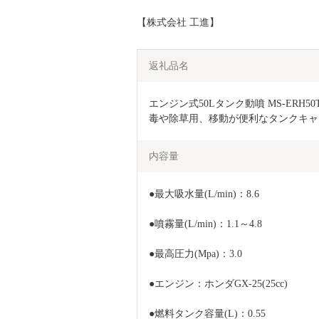
【株式会社 工進】
返礼品名
エンジン式50Lタンク動噴 MS-ERH50
毒や除草用、移動が便利なタンクキャリー
内容量
●最大吸水量(L/min)：8.6
●噴霧量(L/min)：1.1～4.8
●最高圧力(Mpa)：3.0
●エンジン：ホンダGX-25(25cc)
●燃料タンク容量(L)：0.55