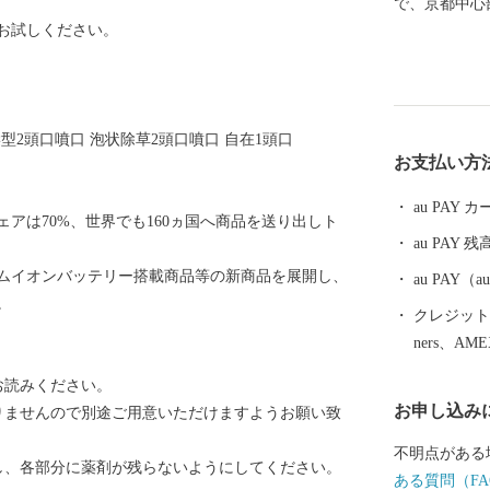
で、京都中心
お試しください。
ことができる
便利！ 多く
ります。 一
かな自然が残
型2頭口噴口 泡状除草2頭口噴口 自在1頭口
囲気も人気の
お支払い方
がかつて置か
「明智光秀」
au PAY
アは70%、世界でも160ヵ国へ商品を送り出しト
勝竜寺城公園
au PAY 残
史資源に彩られた街
ムイオンバッテリー搭載商品等の新商品を展開し、
見どころ 明
au PAY
。
の後、「山崎
クレジットカ
龍寺城。細川
ners、AM
ラシャ）の輿
お読みください。
会場でもあり
お申し込み
りませんので別途ご用意いただけますようお願い致
の人物の資料を展示し
ツツジ 長岡
不明点がある
し、各部分に薬剤が残らないようにしてください。
岡天満宮は、
ある質問（FA