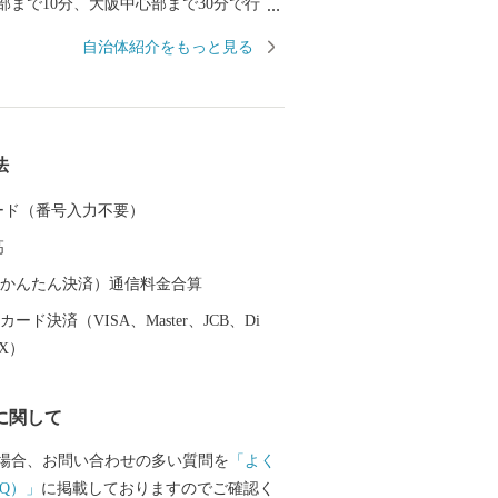
部まで10分、大阪中心部まで30分で行く
ため、通勤・通学・お買い物にとっても
自治体紹介をもっと見る
の子育て世代に選ばれ続けるまちでもあ
方で、市内には西山連峰をはじめとする豊
り、田園風景が広がるのんびりとした雰
理由。市の名前にもある「長岡京」の都
法
れた地でもあり、また、戦国一の知将
が最期の夜を過ごした勝龍寺城（現在は
 カード（番号入力不要）
として整備）が今も残るなど、豊かな歴
高
でもあります。 京都府長岡京市の
智光秀最期の城 勝竜寺城公園 本能寺の変
（auかんたん決済）通信料金合算
・勝龍寺城の合戦」の舞台ともなった勝
ード決済（VISA、Master、JCB、Di
忠興と明智光秀の娘・玉（のちの細川ガ
EX）
入れを再現した「ガラシャ祭」のメイン
ます。展示室には、光秀や玉などゆかり
に関して
ています。 京都随一のキリシマ
天満宮 学問の神様・菅原道真公を祀る長
場合、お問い合わせの多い質問を
「よく
キリシマツツジの名所として知られてい
Q）」
に掲載しておりますのでご確認く