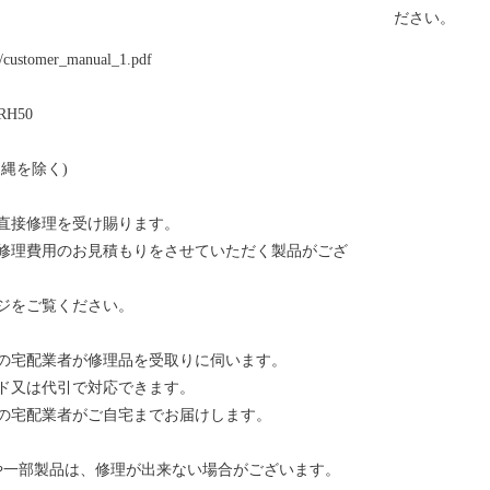
ます。樹齢約
ださい。
ジの回廊は圧巻の景色で
15/customer_manual_1.pdf
明寺 西山浄
える約2万坪
ERH50
約200ｍの
もみじシーンに出会えま
縄を除く)
題 柳谷観音
して、皇室を
直接修理を受け賜ります。
緒あるお寺で
修理費用のお見積もりをさせていただく製品がござ
る花手水がSN
のアジサイ、
ジをご覧ください。
の宅配業者が修理品を受取りに伺います。
ド又は代引で対応できます。
の宅配業者がご自宅までお届けします。
や一部製品は、修理が出来ない場合がございます。