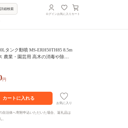
詳細検索
ログイン
お気に入り
カート
方
タンク動噴 MS-ERH50TH85 8.5m
ース 農業・園芸用 高木の消毒や除草
便利なタンクキャリー1体型噴霧機
0
円
お気に入り
の自治体へ寄附申込いただいた場合、返礼品は
ん。