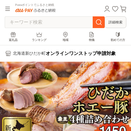
Pontaポイントでふるさと納税
詳細検索
返礼品
ランキング
地域
特集
初めての方
オンラインワンストップ申請対象
北海道新ひだか町