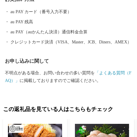
や和牛・ミニトマト・花卉など農産物の生産も盛んです。
au PAY カード（番号入力不要）
au PAY 残高
au PAY（auかんたん決済）通信料金合算
クレジットカード決済（VISA、Master、JCB、Diners、AMEX）
お申し込みに関して
不明点がある場合、お問い合わせの多い質問を
「よくある質問（F
AQ）」
に掲載しておりますのでご確認ください。
この返礼品を見ている人はこちらもチェック