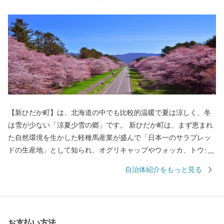
【新ひだか町】は、北海道の中でも比較的温暖で夏は涼しく、冬
は雪が少ない「涼夏少雪の郷」です。 新ひだか町は、まず恵まれ
た自然環境を生かした軽種馬産業が盛んで「日本一のサラブレッ
ドの生産地」として知られ、オグリキャップやウォッカ、トウシ
ョウボーイなどの歴史的名馬を輩出しており「競走馬のふるさ
自治体紹介をもっと見る
と」としての伝統を誇っています。 そして、春には壮大な二十間
道路の桜並木が一斉に花を咲かせ夏には草原を仔馬が無邪気に跳
ね回る北海道らしい景色が広がる町です。 また、古くから昆布の
漁場としても栄え、日高昆布をはじめ、春ウニや鮭などの海産物
お支払い方法