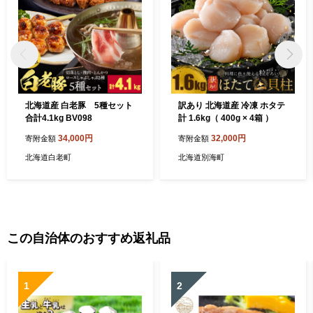
北海道産 白老豚 5種セット
訳あり 北海道産 冷凍 ホタテ
合計4.1kg BV098
計 1.6kg（ 400g × 4箱 ）
34,000円
32,000円
寄附金額
寄附金額
北海道白老町
北海道別海町
この自治体のおすすめ返礼品
1
2