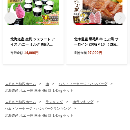
北海道産 生乳 ジェラート ア
北海道産 黒毛和牛 こぶ黒 サ
イス ハニー ミルク 8個入り
ーロイン 200g × 10 （ 2kg
ジェラートセット
） 黒毛 和牛 牛肉 サーロイン
14,000円
97,000円
寄附金額
寄附金額
ステーキ ステーキ ビーフ
ふるさと納税ホーム
肉
ハム・ソーセージ・ハンバーグ
北海道産 ホエー豚 幸王 4種 計 1.45kg セット
ふるさと納税ホーム
ランキング
肉ランキング
ハム・ソーセージ・ハンバーグランキング
北海道産 ホエー豚 幸王 4種 計 1.45kg セット