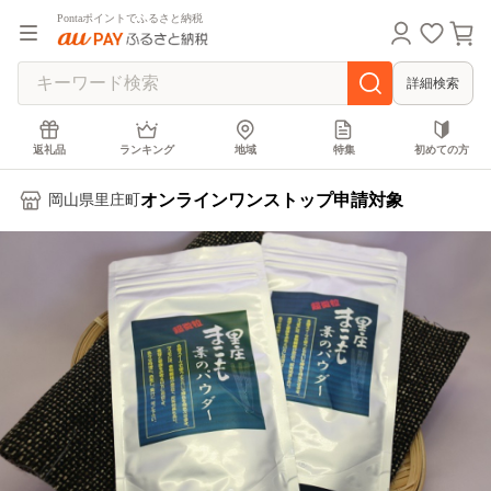
Pontaポイントでふるさと納税
詳細検索
返礼品
ランキング
地域
特集
初めての方
オンラインワンストップ申請対象
岡山県里庄町