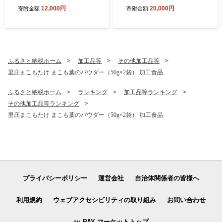
セット 300G 人気おみそ汁
1kg 葡萄 ブドウ 岡山県産 オ
12,000円
20,000円
寄附金額
寄附金額
詰め合わせ 送料無料【ふる
ーロラブラック マイハート
さと納税・里庄町】
ニューピオーネ クイーンニ
ーナ シャインマスカット 数
量限定
ふるさと納税ホーム
加工品等
その他加工品等
里庄まこもたけ まこも葉のパウダー（50g×2袋） 加工食品
ふるさと納税ホーム
ランキング
加工品等ランキング
その他加工品等ランキング
里庄まこもたけ まこも葉のパウダー（50g×2袋） 加工食品
プライバシーポリシー
運営会社
自治体関係者の皆様へ
利用規約
ウェブアクセシビリティの取り組み
お問い合わせ
au PAY マーケットトップ