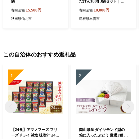
袋
だけん100g 3袋セット｜食
べる米ぬか パウダー 300g 加
15,500円
10,000円
寄附金額
寄附金額
工品 健康食品 スーパーフー
ド 至誠 ふるさと納税 出雲市
秋田県仙北市
島根県出雲市
この自治体のおすすめ返礼品
1
2
【24食】アマノフーズ フリ
岡山県産 ダイヤモンド型の
ーズドライ 減塩 味噌汁 24食
箱に入ったぶどう 厳選3種 約