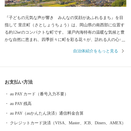
『子どもの元気な声が響き みんなの笑顔があふれるまち』を目
指して 里庄町（さとしょうちょう）は、岡山県の南西部に位置す
る約12㎢のコンパクトな町です。 瀬戸内海特有の温暖な気候と豊
かな自然に恵まれ、四季折々に町を彩る花々が、訪れる人の心を
和ませています。 中でも教育、文化の振興に積極的に取り組み、
自治体紹介をもっと見る
町内には図書館や文化ホールといった県下でも有数の施設が整っ
ています。 コンパクトな町だからこそできる魅力あるまちづくり
を続け、人口は過去３０年以上に渡って、１０，０００人台をキ
ープしています。 里庄町には、「子どもを産み育てやすい環
お支払い方法
境」、「身近できめ細かな行政サービス」、「年を重ねても健康
で快適に暮らせる」など子どもからお年寄りまで各世代の住みや
au PAY カード（番号入力不要）
すさがそろっています。
au PAY 残高
au PAY（auかんたん決済）通信料金合算
クレジットカード決済（VISA、Master、JCB、Diners、AMEX）